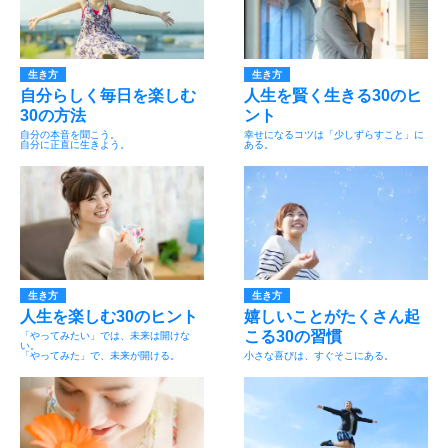
生き方
生き方
自分らしく毎日を楽しむ
人生を賢く生きる30のヒ
30の方法
ント
自分の本音を聞こう。
幸せになるコツは「少しずらすこと」に
自分に正直に生きよう。
ある。
生き方
生き方
人生を楽しむ30のヒント
嬉しいことがたくさん起
こる30の習慣
「やってみたい」では、未来は開けな
い。
「やってみた」で、未来が開ける。
小さな喜びは、すぐそこにある。