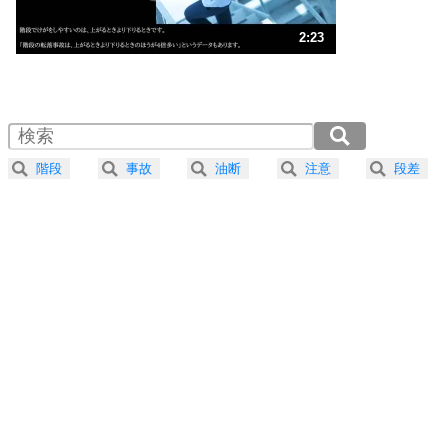
ストレス対策
3
人生、なんとかなるもの。
2:23
気楽に生きる30の方法
1.0倍速 （562KB 2分23秒）
1.5倍速 （375KB 1分35秒）
自分磨き
4
器の大きい人は、怒りを優しさで表現する。
2.0倍速 （282KB 1分11秒）
器の大きい人になる30の方法
2.5倍速 （225KB 57秒）
階段
事故
油断
注意
段差
3.0倍速 （188KB 47秒）
プラス思考
5
ネガティブな人は、複雑に考える。
3.5倍速 （161KB 41秒）
ポジティブな人は、シンプルに考える。
4.0倍速 （141KB 35秒）
ポジティブ思考になる30の方法
ストレス対策
6
価値観を捨てると、いらいらも消える。
いらいらしない人になる30の方法
プラス思考
7
気持ちはなくていいから、とにかく癖にしてしま
う。
ポジティブ思考になる30の方法
自分磨き