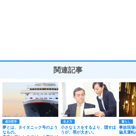
8
いらない物は、徹底的に捨てる。
気品と美しさを身につける30の方法
勉強法
9
謙虚な人こそ、本当に強い人。
頭の使い方がうまくなる30の方法
恋愛学
10
人を好きになったら、まず相手を徹底的に信じる
ことが大切。
恋する人が知っておきたい30の大切なこと
関連記事
成功哲学
生き方
暮らし
夢とは、タイタニック号のよう
小さなミスをするより、隠すほ
事故現場
なもの。
うが、罪が大きい。
脇見運転