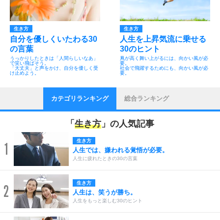
生き方
生き方
自分を優しくいたわる30
人生を上昇気流に乗せる
の言葉
30のヒント
うっかりしたときは「人間らしいなあ」
凧が高く舞い上がるには、向かい風が必
で笑い飛ばそう。
要。
「大丈夫」と声をかけ、自分を優しく受
社会で飛躍するためにも、向かい風が必
け止めよう。
要。
カテゴリランキング
総合ランキング
「
生き方
」の人気記事
生き方
1
人生では、嫌われる覚悟が必要。
人生に疲れたときの30の言葉
生き方
2
人生は、笑うが勝ち。
人生をもっと楽しむ30のヒント