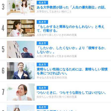
生き方
3
ある大学教授が語った「人生の優先順位」の話。
大学生がしておきたい30のこと
生き方
4
「もしかすると簡単なのかもしれない」と考え
て、行動する。
人生をやり直したいときの30の言葉
生き方
5
「したいか、したくないか」より「後悔するか、
しないか」。
人生に希望を持って生きる30の言葉
生き方
6
素晴らしい性格になるためには、素晴らしい習慣
を身につければいい。
幸せな人生を送る30の方法
生き方
7
つらいときに、つらそうな顔をしてはいけない。
自分らしい生き方に気づく30の言葉
生き方