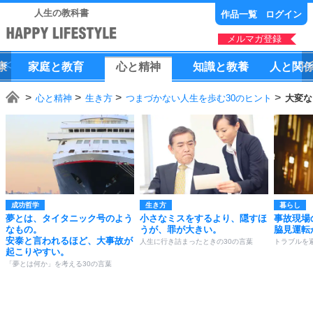
人生の教科書
作品一覧
ログイン
メルマガ登録
康
家庭
と
教育
心
と
精神
知識
と
教養
人
と
関
心と精神
生き方
つまづかない人生を歩む30のヒント
大変な
成功哲学
生き方
暮らし
夢とは、タイタニック号のよう
小さなミスをするより、隠すほ
事故現場
なもの。
うが、罪が大きい。
脇見運転
安泰と言われるほど、大事故が
人生に行き詰まったときの30の言葉
トラブルを
起こりやすい。
「夢とは何か」を考える30の言葉