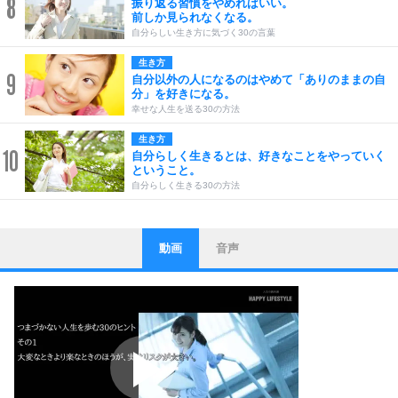
8
振り返る習慣をやめればいい。
前しか見られなくなる。
自分らしい生き方に気づく30の言葉
生き方
9
自分以外の人になるのはやめて「ありのままの自
分」を好きになる。
幸せな人生を送る30の方法
生き方
10
自分らしく生きるとは、好きなことをやっていく
ということ。
自分らしく生きる30の方法
動画
音声
ストレス対策
1
他人と比べない。
いっそのこと、他人を見ない。
いらいらしない人になる30の方法
プラス思考
2
ポジティブになれない原因は、行動しないから。
ポジティブ思考になる30の方法