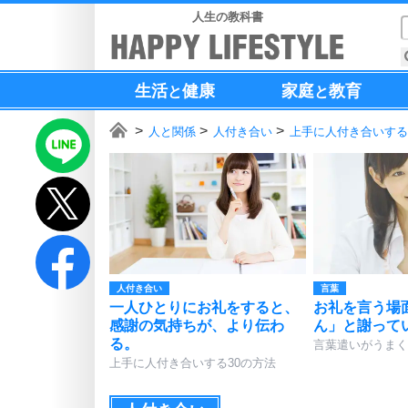
人生の教科書
生活
健康
家庭
教育
と
と
人と関係
人付き合い
上手に人付き合いする
人付き合い
言葉
一人ひとりにお礼をすると、
お礼を言う場
感謝の気持ちが、より伝わ
ん」と謝って
る。
言葉遣いがうまく
上手に人付き合いする30の方法