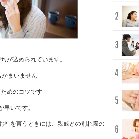
2
3
持ちが込められています。
4
もかまいません。
るためのコツです。
5
が早いです。
お礼を言うときには、親戚との別れ際の
6