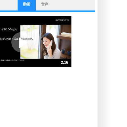
動画
音声
ストレス対策
他人と比べない。
いっそのこと、他人を見ない。
いらいらしない人になる30の方法
プラス思考
ポジティブになれない原因は、行動
しないから。
ポジティブ思考になる30の方法
ストレス対策
2:16
人生、なんとかなるもの。
気楽に生きる30の方法
速 （533KB 2分16秒）
速 （356KB 1分30秒）
自分磨き
器の大きい人は、怒りを優しさで表
速 （267KB 1分8秒）
現する。
速 （214KB 54秒）
器の大きい人になる30の方法
速 （178KB 45秒）
プラス思考
速 （153KB 38秒）
ネガティブな人は、複雑に考える。
速 （134KB 34秒）
ポジティブな人は、シンプルに考え
る。