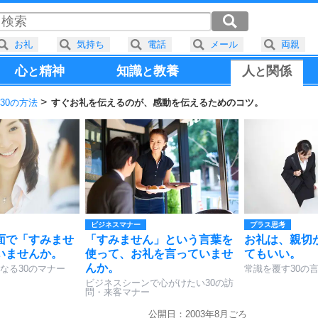
お礼
気持ち
電話
メール
両親
心
精神
知識
教養
人
関係
と
と
と
30の方法
すぐお礼を伝えるのが、感動を伝えるためのコツ。
ビジネスマナー
プラス思考
面で「すみませ
「すみません」という言葉を
お礼は、親切
いませんか。
使って、お礼を言っていませ
てもいい。
んか。
なる30のマナー
常識を覆す30の
ビジネスシーンで心がけたい30の訪
問・来客マナー
公開日：2003年8月ごろ