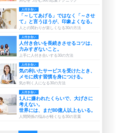
男心をつかむ30の恋愛テクニック
人付き合い
「～してあげる」ではなく「～させ
て」と言うほうが、印象よくなる。
人との関わりが楽しくなる30の方法
人付き合い
人付き合いを長続きさせるコツは、
力みすぎないこと。
上手に人付き合いする30の方法
人付き合い
気の利いたサービスを受けたとき、
メモに残す習慣を身につける。
気が利く人になる30の方法
人付き合い
1人に嫌われたくらいで、大げさに
考えない。
世界には、まだ80億人以上もいる。
人間関係の悩みが軽くなる30の言葉