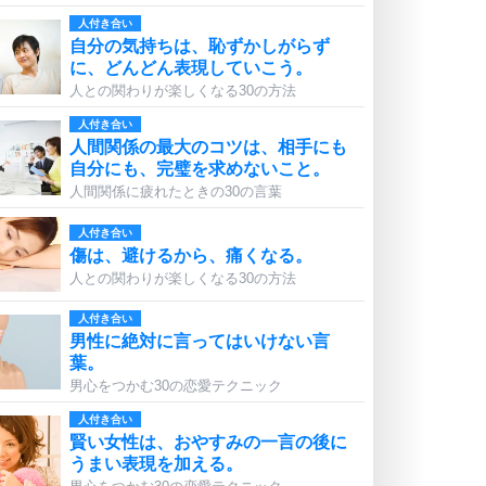
人付き合い
自分の気持ちは、恥ずかしがらず
に、どんどん表現していこう。
人との関わりが楽しくなる30の方法
人付き合い
人間関係の最大のコツは、相手にも
自分にも、完璧を求めないこと。
人間関係に疲れたときの30の言葉
人付き合い
傷は、避けるから、痛くなる。
人との関わりが楽しくなる30の方法
人付き合い
男性に絶対に言ってはいけない言
葉。
男心をつかむ30の恋愛テクニック
人付き合い
賢い女性は、おやすみの一言の後に
うまい表現を加える。