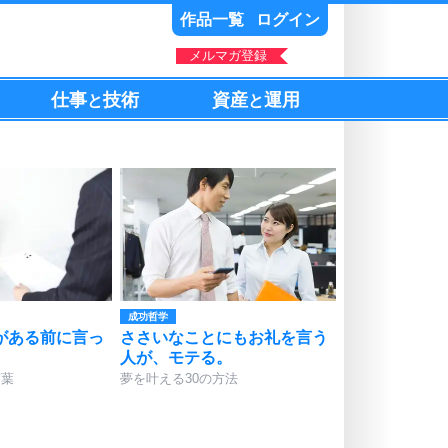
作品一覧
ログイン
メルマガ登録
仕事
技術
資産
運用
と
と
成功哲学
がある前に言っ
ささいなことにもお礼を言う
人が、モテる。
言葉
夢を叶える30の方法