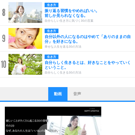
生き方
8
振り返る習慣をやめればいい。
前しか見られなくなる。
自分らしい生き方に気づく30の言葉
生き方
9
自分以外の人になるのはやめて「ありのままの自
分」を好きになる。
幸せな人生を送る30の方法
生き方
10
自分らしく生きるとは、好きなことをやっていく
ということ。
自分らしく生きる30の方法
動画
音声
ストレス対策
1
他人と比べない。
いっそのこと、他人を見ない。
いらいらしない人になる30の方法
プラス思考
2
ポジティブになれない原因は、行動しないから。
ポジティブ思考になる30の方法