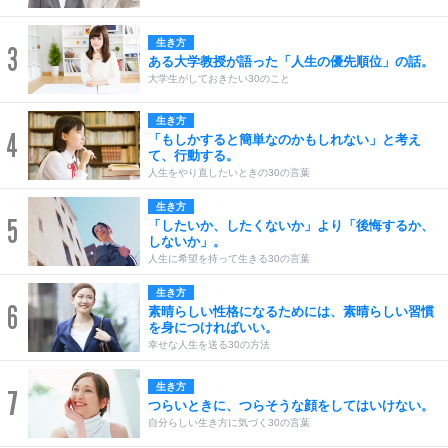
生き方
3
ある大学教授が語った「人生の優先順位」の話。
大学生がしておきたい30のこと
生き方
4
「もしかすると簡単なのかもしれない」と考え
て、行動する。
人生をやり直したいときの30の言葉
生き方
5
「したいか、したくないか」より「後悔するか、
しないか」。
人生に希望を持って生きる30の言葉
生き方
6
素晴らしい性格になるためには、素晴らしい習慣
を身につければいい。
幸せな人生を送る30の方法
生き方
7
つらいときに、つらそうな顔をしてはいけない。
自分らしい生き方に気づく30の言葉