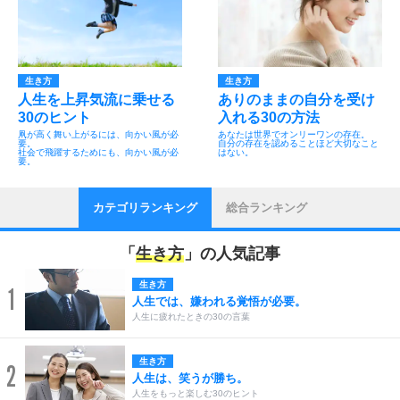
生き方
生き方
人生を上昇気流に乗せる
ありのままの自分を受け
30のヒント
入れる30の方法
凧が高く舞い上がるには、向かい風が必
あなたは世界でオンリーワンの存在。
要。
自分の存在を認めることほど大切なこと
社会で飛躍するためにも、向かい風が必
はない。
要。
カテゴリランキング
総合ランキング
「
生き方
」の人気記事
生き方
1
人生では、嫌われる覚悟が必要。
人生に疲れたときの30の言葉
生き方
2
人生は、笑うが勝ち。
人生をもっと楽しむ30のヒント