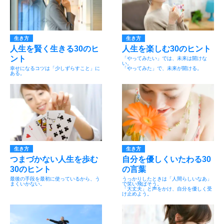
生き方
生き方
人生を賢く生きる30のヒ
人生を楽しむ30のヒント
ント
「やってみたい」では、未来は開けな
い。
幸せになるコツは「少しずらすこと」に
「やってみた」で、未来が開ける。
ある。
生き方
生き方
つまづかない人生を歩む
自分を優しくいたわる30
30のヒント
の言葉
最後の手段を最初に使っているから、う
うっかりしたときは「人間らしいなあ」
まくいかない。
で笑い飛ばそう。
「大丈夫」と声をかけ、自分を優しく受
け止めよう。