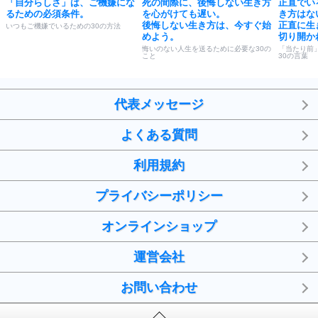
「自分らしさ」は、ご機嫌にな
死の間際に、後悔しない生き方
正直でい
るための必須条件。
を心がけても遅い。
き方はな
後悔しない生き方は、今すぐ始
正直に生
いつもご機嫌でいるための30の方法
めよう。
切り開か
悔いのない人生を送るために必要な30の
「当たり前
こと
30の言葉
代表メッセージ
よくある質問
利用規約
プライバシーポリシー
オンラインショップ
運営会社
お問い合わせ