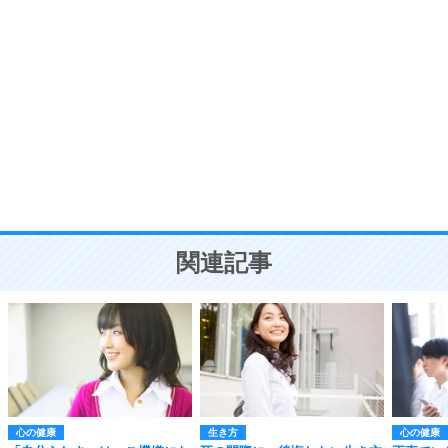
自分磨き
8
いらない物は、徹底的に捨てる。
気品と美しさを身につける30の方法
勉強法
9
謙虚な人こそ、本当に強い人。
頭の使い方がうまくなる30の方法
恋愛学
10
人を好きになったら、まず相手を徹底的に信じる
ことが大切。
恋する人が知っておきたい30の大切なこと
関連記事
心の健康
生き方
心の健康