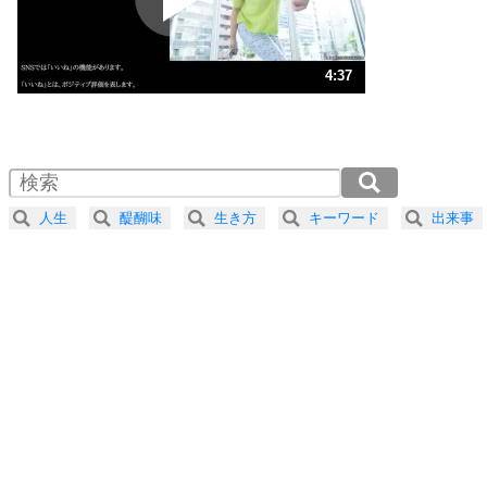
ストレス対策
3
人生、なんとかなるもの。
4:37
気楽に生きる30の方法
1.0倍速 （1.1MB 4分37秒）
1.5倍速 （723KB 3分4秒）
自分磨き
4
器の大きい人は、怒りを優しさで表現する。
2.0倍速 （542KB 2分18秒）
器の大きい人になる30の方法
2.5倍速 （434KB 1分50秒）
人生
醍醐味
生き方
キーワード
出来事
3.0倍速 （362KB 1分32秒）
プラス思考
5
ネガティブな人は、複雑に考える。
3.5倍速 （310KB 1分19秒）
ポジティブな人は、シンプルに考える。
4.0倍速 （272KB 1分9秒）
ポジティブ思考になる30の方法
ストレス対策
6
価値観を捨てると、いらいらも消える。
いらいらしない人になる30の方法
プラス思考
7
気持ちはなくていいから、とにかく癖にしてしま
う。
ポジティブ思考になる30の方法