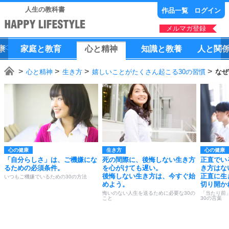
人生の教科書
作品一覧
ログイン
メルマガ登録
康
家庭
と
教育
心
と
精神
知識
と
教養
人
と
関
心と精神
生き方
嬉しいことがたくさん起こる30の習慣
なぜ
心の健康
生き方
心の健康
「自分らしさ」は、ご機嫌にな
死の間際に、後悔しない生き方
正直でい
るための必須条件。
を心がけても遅い。
き方はな
後悔しない生き方は、今すぐ始
正直に生
いつもご機嫌でいるための30の方法
めよう。
切り開か
悔いのない人生を送るために必要な30の
「当たり前
こと
30の言葉