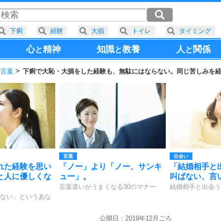
下痢
経験
大損
トイレ
タイミング
心
精神
知識
教養
人
関係
と
と
と
の言葉
下痢で大恥・大損をした経験も、無駄にはならない。同じ苦しみを
言葉
出会い
れた経験を思い
「ノー」より「ノー、サンキ
「結婚相手と
と人に優しくな
ュー」。
叫ばない、言
言葉遣いがうまくなる30のマナー
結婚相手と出会う
ない」というあな
葉
公開日：2019年12月ごろ