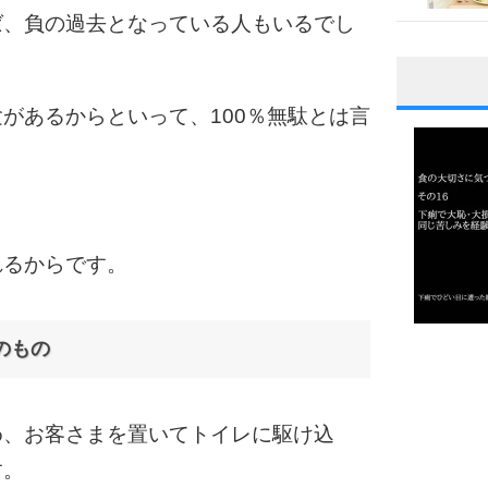
ば、負の過去となっている人もいるでし
1
があるからといって、100％無駄とは言
2
れるからです。
3
のもの
1.0倍
1.5倍
4
2.0倍
め、お客さまを置いてトイレに駆け込
2.5倍
3.0倍
す。