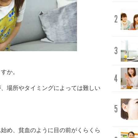
2
3
ますか。
4
が、場所やタイミングによっては難しい
5
れ始め、貧血のように目の前がくらくら