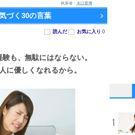
執筆者：
水口貴博
気づく
30の言葉
経験も、
無駄にはならない。
人に優しくなれるから。
1