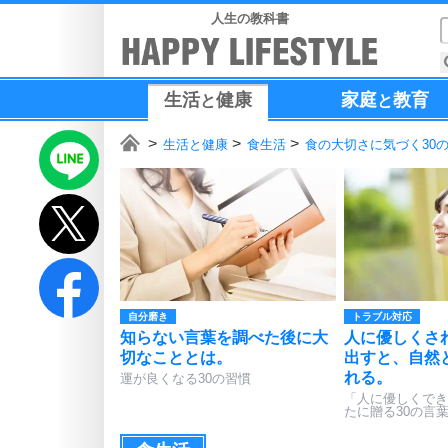
人生の教科書
生活
健康
家庭
教育
と
と
生活と健康
食生活
食の大切さに気づく30
自分磨き
トラブル対応
知らない言葉を調べた後に大
人に優しくさ
切なこととは。
出すと、自然
れる。
運が良くなる30の習慣
「人に優しくでき
たに贈る30の言