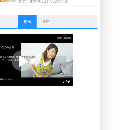
食の可能性を広げる30の言葉
動画
音声
ストレス対策
他人と比べない。
いっそのこと、他人を見ない。
いらいらしない人になる30の方法
プラス思考
ポジティブになれない原因は、行動
しないから。
ポジティブ思考になる30の方法
ストレス対策
3:49
人生、なんとかなるもの。
気楽に生きる30の方法
速 （896KB 3分49秒）
速 （598KB 2分32秒）
自分磨き
器の大きい人は、怒りを優しさで表
速 （449KB 1分54秒）
現する。
速 （359KB 1分31秒）
器の大きい人になる30の方法
速 （299KB 1分16秒）
プラス思考