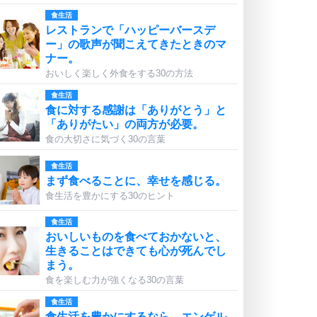
食生活
レストランで「ハッピーバースデ
ー」の歌声が聞こえてきたときのマ
ナー。
おいしく楽しく外食をする30の方法
食生活
食に対する感謝は「ありがとう」と
「ありがたい」の両方が必要。
食の大切さに気づく30の言葉
食生活
まず食べることに、幸せを感じる。
食生活を豊かにする30のヒント
食生活
おいしいものを食べておかないと、
生きることはできても心が死んでし
まう。
食を楽しむ力が強くなる30の言葉
食生活
食生活を豊かにするなら、エンゲル