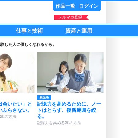
作品一覧
ログイン
メルマガ登録
仕事
技術
資産
運用
と
と
経験した人に優しくなれるから。
勉強法
出会いたい」と
記憶力を高めるために、ノー
いふらさない。
トはとらず、復習範囲を絞
る。
30の方法
記憶力を高める30の方法