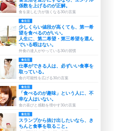
係数を上げるのが正解。
食を楽しむ力が強くなる30の言葉
食生活
少しくらい値段が高くても、第一希
望を食べるのがいい。
人生に、第二希望・第三希望を選ん
でいる暇はない。
外食の達人がやっている30の習慣
食生活
仕事ができる人は、必ずいい食事を
取っている。
食の可能性を広げる30の言葉
食生活
「食べるのが趣味」という人に、不
幸な人はいない。
食の喜びと感動を増やす30の言葉
食生活
スランプから抜け出したいなら、き
ちんと食事を取ること。