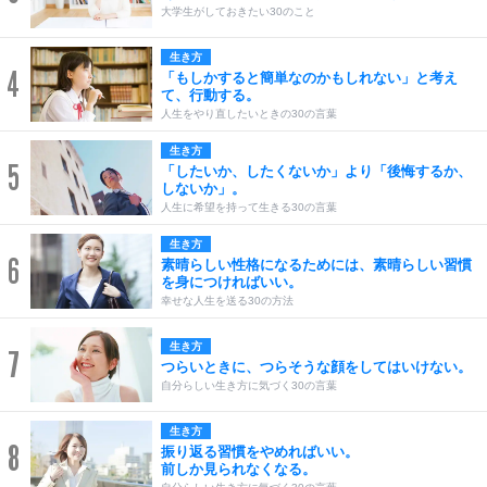
大学生がしておきたい30のこと
生き方
4
「もしかすると簡単なのかもしれない」と考え
て、行動する。
人生をやり直したいときの30の言葉
生き方
5
「したいか、したくないか」より「後悔するか、
しないか」。
人生に希望を持って生きる30の言葉
生き方
6
素晴らしい性格になるためには、素晴らしい習慣
を身につければいい。
幸せな人生を送る30の方法
生き方
7
つらいときに、つらそうな顔をしてはいけない。
自分らしい生き方に気づく30の言葉
生き方
8
振り返る習慣をやめればいい。
前しか見られなくなる。