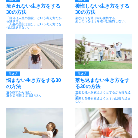
流されない生き方をする
後悔しない生き方をする
30の方法
30の方法
「自分は人生の脇役」という考え方だか
楽なほうを選ぶから後悔する。
ら流される。
楽しそうなほうを選べば後悔しない。
「人生の主役は自分」という考え方にな
れば流されない。
生き方
生き方
悩まない生き方をする30
落ち込まない生き方をす
の方法
る30の方法
道を探すから悩む。
過去と他人を変えようとするから落ち込
道を切り開けば悩まない。
む。
未来と自分を変えようとすれば落ち込ま
ない。