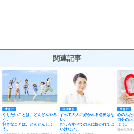
勉強法
9
謙虚な人こそ、本当に強い人。
頭の使い方がうまくなる30の方法
恋愛学
10
人を好きになったら、まず相手を徹底的に信じる
ことが大切。
恋する人が知っておきたい30の大切なこと
関連記事
生き方
自分磨き
生き方
やりたいことは、どんどんやろ
すべての人に好かれる必要はな
心のふた
う。
い。
自分の正
好きなことは、どんどんしよ
むしろすべての人に好かれては
よう。
う。
いけない。
自分の気持