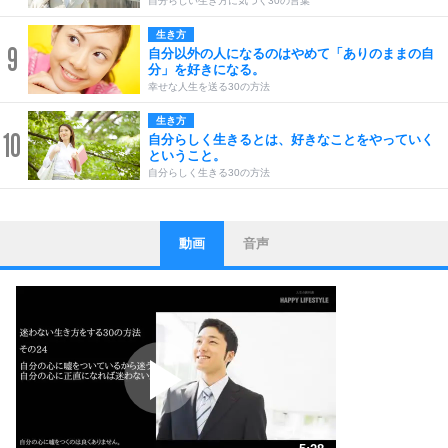
自分らしい生き方に気づく30の言葉
生き方
9
自分以外の人になるのはやめて「ありのままの自
分」を好きになる。
幸せな人生を送る30の方法
生き方
10
自分らしく生きるとは、好きなことをやっていく
ということ。
自分らしく生きる30の方法
動画
音声
ストレス対策
1
他人と比べない。
いっそのこと、他人を見ない。
いらいらしない人になる30の方法
プラス思考
2
ポジティブになれない原因は、行動しないから。
ポジティブ思考になる30の方法
ストレス対策
3
人生、なんとかなるもの。