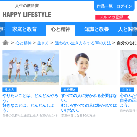
人生の教科書
作品一覧
ログイン
メルマガ登録
康
家庭
と
教育
心
と
精神
知識
と
教養
人
と
関
心と精神
生き方
迷わない生き方をする30の方法
自分の心に
生き方
自分磨き
生き方
やりたいことは、どんどんやろ
すべての人に好かれる必要はな
心のふた
う。
い。
自分の正
好きなことは、どんどんしよ
むしろすべての人に好かれては
よう。
う。
いけない。
自分の気持
自分の気持ちに正直に生きる30のヒント
幸運体質になる30の方法