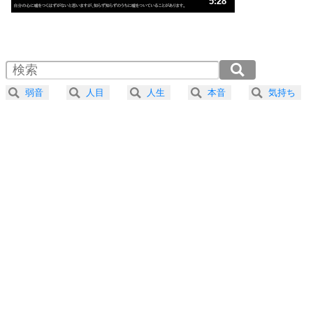
5:28
気楽に生きる30の方法
1.0倍速 （1.3MB 5分28秒）
1.5倍速 （856KB 3分38秒）
自分磨き
4
器の大きい人は、怒りを優しさで表現する。
2.0倍速 （642KB 2分44秒）
器の大きい人になる30の方法
2.5倍速 （514KB 2分11秒）
弱音
人目
人生
本音
気持ち
3.0倍速 （428KB 1分49秒）
プラス思考
5
ネガティブな人は、複雑に考える。
3.5倍速 （367KB 1分33秒）
ポジティブな人は、シンプルに考える。
4.0倍速 （321KB 1分22秒）
ポジティブ思考になる30の方法
ストレス対策
6
価値観を捨てると、いらいらも消える。
いらいらしない人になる30の方法
プラス思考
7
気持ちはなくていいから、とにかく癖にしてしま
う。
ポジティブ思考になる30の方法
自分磨き
8
いらない物は、徹底的に捨てる。
気品と美しさを身につける30の方法