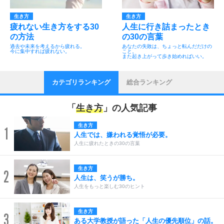
生き方
生き方
疲れない生き方をする30
人生に行き詰まったとき
の方法
の30の言葉
過去や未来を考えるから疲れる。
あなたの失敗は、ちょっと転んだだけの
今に集中すれば疲れない。
こと。
また起き上がって歩き始めればいい。
カテゴリランキング
総合ランキング
「
生き方
」の人気記事
生き方
1
人生では、嫌われる覚悟が必要。
人生に疲れたときの30の言葉
生き方
2
人生は、笑うが勝ち。
人生をもっと楽しむ30のヒント
生き方
3
ある大学教授が語った「人生の優先順位」の話。