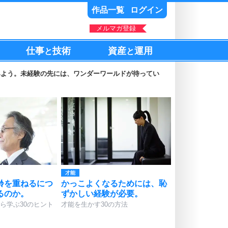
作品一覧
ログイン
メルマガ登録
仕事
技術
資産
運用
と
と
みよう。未経験の先には、ワンダーワールドが待ってい
才能
齢を重ねるにつ
かっこよくなるためには、恥
るのか。
ずかしい経験が必要。
ら学ぶ30のヒント
才能を生かす30の方法