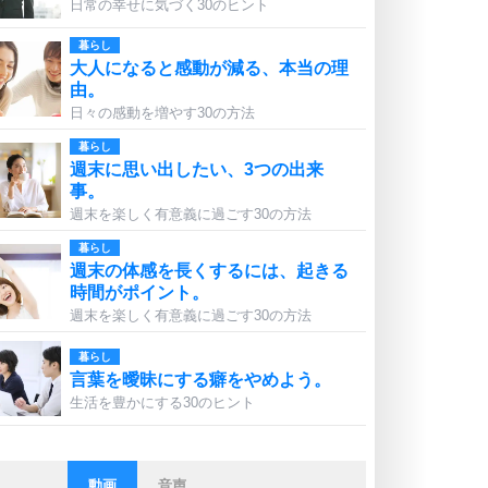
日常の幸せに気づく30のヒント
暮らし
大人になると感動が減る、本当の理
由。
日々の感動を増やす30の方法
暮らし
週末に思い出したい、3つの出来
事。
週末を楽しく有意義に過ごす30の方法
暮らし
週末の体感を長くするには、起きる
時間がポイント。
週末を楽しく有意義に過ごす30の方法
暮らし
言葉を曖昧にする癖をやめよう。
生活を豊かにする30のヒント
動画
音声