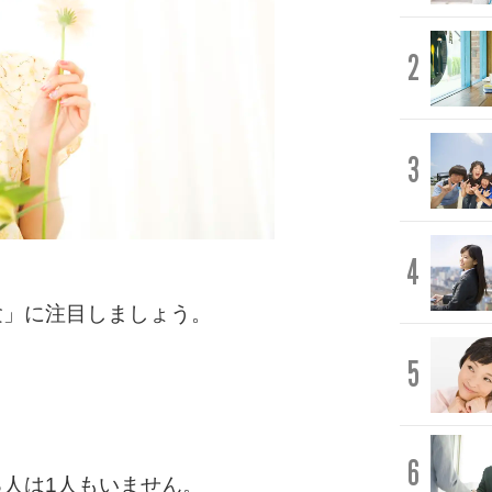
2
3
4
験」に注目しましょう。
5
。
6
人は1人もいません。