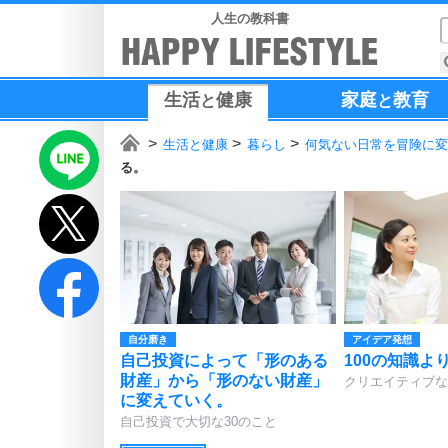
人生の教科書
生活
健康
家庭
教育
と
と
生活と健康
暮らし
何気ない日常を冒険に変
る。
自分磨き
アイデア発想
自己投資によって「形のある
100の知識よ
財産」から「形のない財産」
クリエイティブな
に変えていく。
自己投資で大切な30のこと