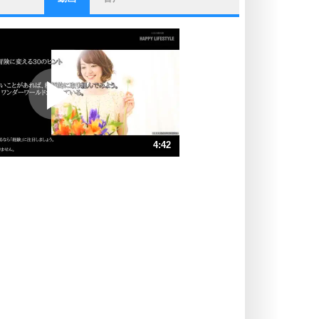
ストレス対策
他人と比べない。
いっそのこと、他人を見ない。
いらいらしない人になる30の方法
プラス思考
ポジティブになれない原因は、行動
しないから。
ポジティブ思考になる30の方法
ストレス対策
4:42
人生、なんとかなるもの。
気楽に生きる30の方法
速 （1.1MB 4分42秒）
速 （737KB 3分8秒）
自分磨き
器の大きい人は、怒りを優しさで表
速 （553KB 2分21秒）
現する。
速 （442KB 1分53秒）
器の大きい人になる30の方法
速 （369KB 1分34秒）
プラス思考
速 （316KB 1分20秒）
ネガティブな人は、複雑に考える。
速 （277KB 1分10秒）
ポジティブな人は、シンプルに考え
る。
ポジティブ思考になる30の方法