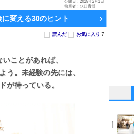
公開日：2019年2月1日
執筆者：
水口貴博
険に変える
30のヒント
ないことがあれば、
よう。
未経験の先には、
ドが待っている。
1