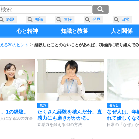
経験
知識
冒険
発見
日常
心
精神
知識
教養
人
関係
と
と
と
える30のヒント
経験したことのないことがあれば、積極的に取り組んで
気力
暮らし
り、1の経験。
たくさん経験を積んだ分、直
なぜ人は、年
感力にも磨きがかかる。
れて優しくな
人になる30の方法
直感力を鍛える30の方法
日常の「なぜ」か