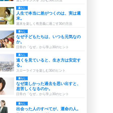
運とチャンスをつかむ30の方法
暮らし
人生で本当に差がつくのは、実は週
末。
週末を楽しく有意義に過ごす30の方法
暮らし
なぜ子どもたちは、いつも元気なの
か。
日常の「なぜ」から学ぶ30のヒント
暮らし
遠くを見ていると、生き方は安定す
る。
スローライフを楽しむ30のヒント
暮らし
なぜ楽しかった過去を思い出すと、
息苦しくなるのか。
日常の「なぜ」から学ぶ30のヒント
暮らし
出会った人のすべてが、運命の人。