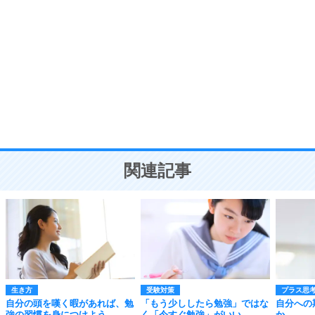
自分磨き
8
いらない物は、徹底的に捨てる。
気品と美しさを身につける30の方法
勉強法
9
謙虚な人こそ、本当に強い人。
頭の使い方がうまくなる30の方法
恋愛学
10
人を好きになったら、まず相手を徹底的に信じる
ことが大切。
恋する人が知っておきたい30の大切なこと
関連記事
生き方
受験対策
プラス思
自分の頭を嘆く暇があれば、勉
「もう少ししたら勉強」ではな
自分への
強の習慣を身につけよう。
く「今すぐ勉強」がいい。
か。