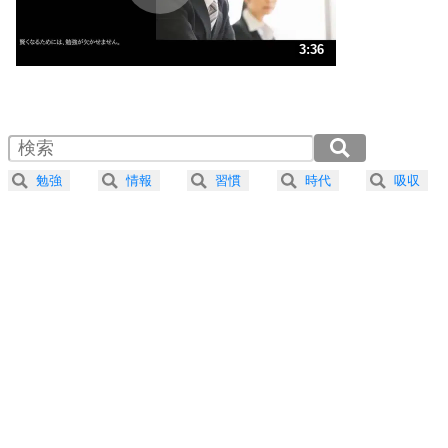
ストレス対策
3
人生、なんとかなるもの。
3:36
気楽に生きる30の方法
1.0倍速 （848KB 3分36秒）
1.5倍速 （565KB 2分24秒）
自分磨き
4
器の大きい人は、怒りを優しさで表現する。
2.0倍速 （424KB 1分48秒）
器の大きい人になる30の方法
2.5倍速 （340KB 1分26秒）
勉強
情報
習慣
時代
吸収
3.0倍速 （283KB 1分12秒）
プラス思考
5
ネガティブな人は、複雑に考える。
3.5倍速 （243KB 1分1秒）
ポジティブな人は、シンプルに考える。
4.0倍速 （213KB 54秒）
ポジティブ思考になる30の方法
ストレス対策
6
価値観を捨てると、いらいらも消える。
いらいらしない人になる30の方法
プラス思考
7
気持ちはなくていいから、とにかく癖にしてしま
う。
ポジティブ思考になる30の方法