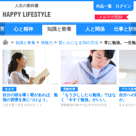
人生の教科書
作品一覧
ログイン
メルマガ登録
育
心
と
精神
知識
と
教養
人
と
関係
仕事
と
技
知識と教養
情報力
賢い人になる30の方法
常に勉強。一生勉
生き方
受験対策
プラス思
自分の頭を嘆く暇があれば、勉
「もう少ししたら勉強」ではな
自分への
強の習慣を身につけよう。
く「今すぐ勉強」がいい。
か。
人生を賢く生きる30のヒント
受験勉強の集中力を出す30の方法
生きるのが