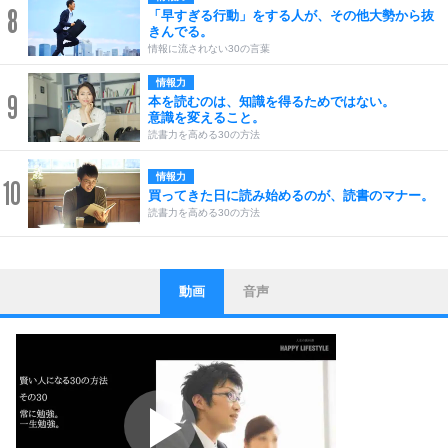
8
「早すぎる行動」をする人が、その他大勢から抜
きんでる。
情報に流されない30の言葉
情報力
9
本を読むのは、知識を得るためではない。
意識を変えること。
読書力を高める30の方法
情報力
10
買ってきた日に読み始めるのが、読書のマナー。
読書力を高める30の方法
動画
音声
ストレス対策
1
他人と比べない。
いっそのこと、他人を見ない。
いらいらしない人になる30の方法
プラス思考
2
ポジティブになれない原因は、行動しないから。
ポジティブ思考になる30の方法