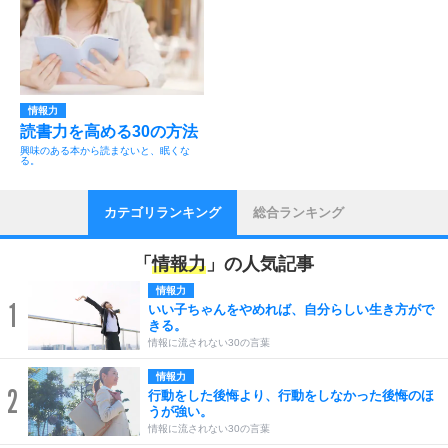
情報力
読書力を高める30の方法
興味のある本から読まないと、眠くな
る。
カテゴリランキング
総合ランキング
「
情報力
」の人気記事
情報力
1
いい子ちゃんをやめれば、自分らしい生き方がで
きる。
情報に流されない30の言葉
情報力
2
行動をした後悔より、行動をしなかった後悔のほ
うが強い。
情報に流されない30の言葉