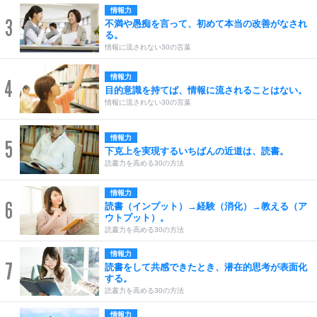
情報力
3
不満や愚痴を言って、初めて本当の改善がなされ
る。
情報に流されない30の言葉
情報力
4
目的意識を持てば、情報に流されることはない。
情報に流されない30の言葉
情報力
5
下克上を実現するいちばんの近道は、読書。
読書力を高める30の方法
情報力
6
読書（インプット）→経験（消化）→教える（ア
ウトプット）。
読書力を高める30の方法
情報力
7
読書をして共感できたとき、潜在的思考が表面化
する。
読書力を高める30の方法
情報力