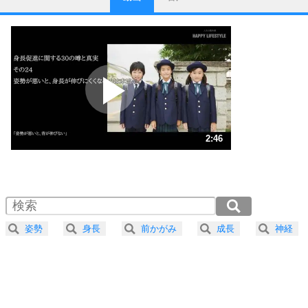
ストレス対策
1
他人と比べない。
いっそのこと、他人を見ない。
いらいらしない人になる30の方法
プラス思考
2
ポジティブになれない原因は、行動しないから。
ポジティブ思考になる30の方法
ストレス対策
3
人生、なんとかなるもの。
2:46
気楽に生きる30の方法
1.0倍速 （653KB 2分46秒）
1.5倍速 （436KB 1分51秒）
自分磨き
4
器の大きい人は、怒りを優しさで表現する。
2.0倍速 （327KB 1分23秒）
器の大きい人になる30の方法
2.5倍速 （262KB 1分6秒）
姿勢
身長
前かがみ
成長
神経
3.0倍速 （218KB 55秒）
プラス思考
5
ネガティブな人は、複雑に考える。
3.5倍速 （187KB 47秒）
ポジティブな人は、シンプルに考える。
4.0倍速 （164KB 41秒）
ポジティブ思考になる30の方法
ストレス対策