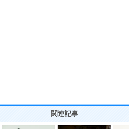
6
価値観を捨てると、いらいらも消える。
いらいらしない人になる30の方法
プラス思考
7
気持ちはなくていいから、とにかく癖にしてしま
う。
ポジティブ思考になる30の方法
自分磨き
8
いらない物は、徹底的に捨てる。
気品と美しさを身につける30の方法
勉強法
9
謙虚な人こそ、本当に強い人。
頭の使い方がうまくなる30の方法
恋愛学
10
人を好きになったら、まず相手を徹底的に信じる
ことが大切。
恋する人が知っておきたい30の大切なこと
関連記事