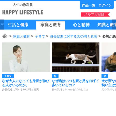
人生の教科書
作品一覧
ログイン
メルマガ登録
生活
と
健康
家庭
と
教育
心
と
精神
知識
と
教
家庭と教育
子育て
身長促進に関する30の噂と真実
姿勢が悪
子育て
猫
犬
なぜ大人になっても身長が伸び
なぜ猫はいつも腰と足を曲げて
犬が変な
る人がいるのか。
歩いているの？
飼い主は
身長促進に関する30の噂と真実
猫の気持ちがわかる30のしぐさ
犬の気持ち