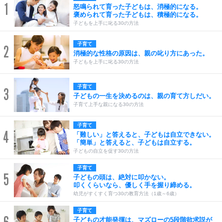
1
怒鳴られて育った子どもは、消極的になる。
褒められて育った子どもは、積極的になる。
子どもを上手に叱る30の方法
子育て
2
消極的な性格の原因は、親の叱り方にあった。
子どもを上手に叱る30の方法
子育て
3
子どもの一生を決めるのは、親の育て方しだい。
子育て上手な親になる30の方法
子育て
4
「難しい」と答えると、子どもは自立できない。
「簡単」と答えると、子どもは自立する。
子どもの自立を促す30の方法
子育て
5
子どもの頭は、絶対に叩かない。
叩くくらいなら、優しく手を握り締める。
幼児がすくすく育つ30の教育方法（1歳～6歳）
子育て
子どもの才能発揮は、マズローの5段階欲求説が