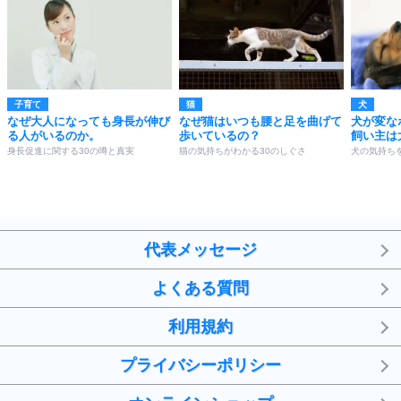
子育て
猫
犬
なぜ大人になっても身長が伸び
なぜ猫はいつも腰と足を曲げて
犬が変な
る人がいるのか。
歩いているの？
飼い主は
身長促進に関する30の噂と真実
猫の気持ちがわかる30のしぐさ
犬の気持ち
代表メッセージ
よくある質問
利用規約
プライバシーポリシー