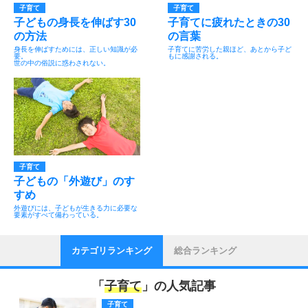
子育て
子育て
子どもの身長を伸ばす30
子育てに疲れたときの30
の方法
の言葉
身長を伸ばすためには、正しい知識が必
子育てに苦労した親ほど、あとから子ど
要。
もに感謝される。
世の中の俗説に惑わされない。
子育て
子どもの「外遊び」のす
すめ
外遊びには、子どもが生きる力に必要な
要素がすべて備わっている。
カテゴリランキング
総合ランキング
「
子育て
」の人気記事
子育て