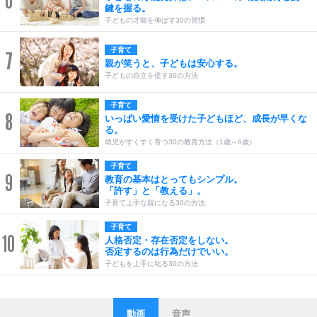
6
鍵を握る。
子どもの才能を伸ばす30の習慣
子育て
7
親が笑うと、子どもは安心する。
子どもの自立を促す30の方法
子育て
8
いっぱい愛情を受けた子どもほど、成長が早くな
る。
幼児がすくすく育つ30の教育方法（1歳～6歳）
子育て
9
教育の基本はとってもシンプル。
「許す」と「教える」。
子育て上手な親になる30の方法
子育て
10
人格否定・存在否定をしない。
否定するのは行為だけでいい。
子どもを上手に叱る30の方法
動画
音声