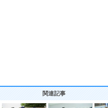
6
価値観を捨てると、いらいらも消える。
いらいらしない人になる30の方法
プラス思考
7
気持ちはなくていいから、とにかく癖にしてしま
う。
ポジティブ思考になる30の方法
自分磨き
8
いらない物は、徹底的に捨てる。
気品と美しさを身につける30の方法
勉強法
9
謙虚な人こそ、本当に強い人。
頭の使い方がうまくなる30の方法
恋愛学
10
人を好きになったら、まず相手を徹底的に信じる
ことが大切。
恋する人が知っておきたい30の大切なこと
関連記事