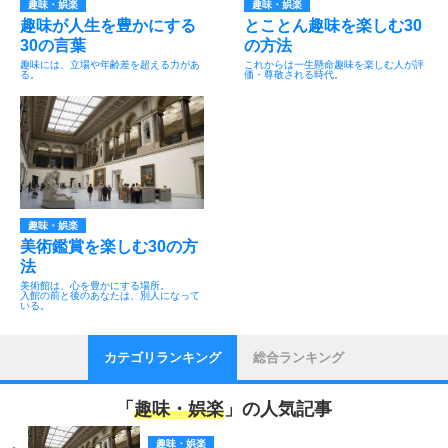
趣味・娯楽
趣味・娯楽
趣味が人生を豊かにする
とことん趣味を楽しむ30
30の言葉
の方法
趣味には、立場や年齢差を超える力があ
これからは一生懸命趣味を楽しむ人が評
る。
価・尊敬される時代。
趣味・娯楽
美術鑑賞を楽しむ30の方
法
美術館は、心を豊かにする場所。
入館の前と後のあなたは、別人になって
いる。
カテゴリランキング
総合ランキング
「
趣味・娯楽
」の人気記事
趣味・娯楽