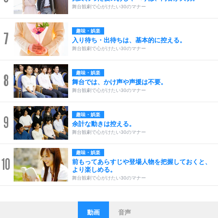
舞台観劇で心がけたい30のマナー
趣味・娯楽
7
入り待ち・出待ちは、基本的に控える。
舞台観劇で心がけたい30のマナー
趣味・娯楽
8
舞台では、かけ声や声援は不要。
舞台観劇で心がけたい30のマナー
趣味・娯楽
9
余計な動きは控える。
舞台観劇で心がけたい30のマナー
趣味・娯楽
10
前もってあらすじや登場人物を把握しておくと、
より楽しめる。
舞台観劇で心がけたい30のマナー
動画
音声
ストレス対策