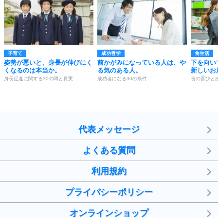
子育て
成功哲学
食生活
姿勢が悪いと、身長が伸びにく
前かがみになっている人は、や
下を向い
くなるのは本当か。
る気のある人。
新しいお
身長促進に関する30の噂と真実
成功者になる30の条件
食の喜びと
代表メッセージ
よくある質問
利用規約
プライバシーポリシー
オンラインショップ