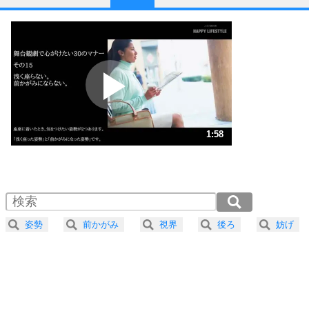
1
他人と比べない。
いっそのこと、他人を見ない。
いらいらしない人になる30の方法
プラス思考
2
ポジティブになれない原因は、行動しないから。
ポジティブ思考になる30の方法
ストレス対策
3
人生、なんとかなるもの。
1:58
気楽に生きる30の方法
1.0倍速 （464KB 1分58秒）
1.5倍速 （310KB 1分19秒）
自分磨き
4
器の大きい人は、怒りを優しさで表現する。
2.0倍速 （232KB 59秒）
器の大きい人になる30の方法
2.5倍速 （186KB 47秒）
姿勢
前かがみ
視界
後ろ
妨げ
3.0倍速 （155KB 39秒）
プラス思考
5
ネガティブな人は、複雑に考える。
3.5倍速 （133KB 33秒）
ポジティブな人は、シンプルに考える。
4.0倍速 （117KB 29秒）
ポジティブ思考になる30の方法
ストレス対策