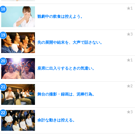
観劇中の飲食は控えよう。
先の展開や結末を、大声で話さない。
座席に出入りするときの気遣い。
舞台の撮影・録画は、泥棒行為。
余計な動きは控える。