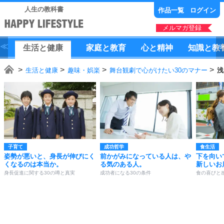
人生の教科書
作品一覧
ログイン
メルマガ登録
生活
と
健康
家庭
と
教育
心
と
精神
知識
と
教
生活と健康
趣味・娯楽
舞台観劇で心がけたい30のマナー
浅
子育て
成功哲学
食生活
姿勢が悪いと、身長が伸びにく
前かがみになっている人は、や
下を向い
くなるのは本当か。
る気のある人。
新しいお
身長促進に関する30の噂と真実
成功者になる30の条件
食の喜びと