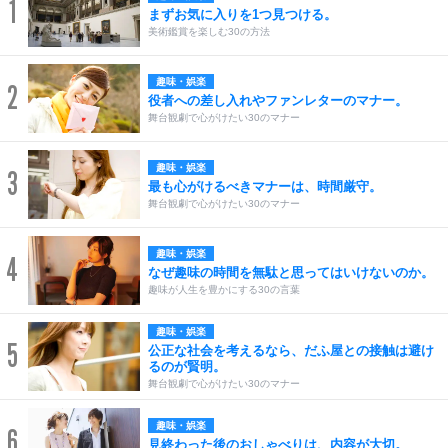
1
まずお気に入りを1つ見つける。
美術鑑賞を楽しむ30の方法
趣味・娯楽
2
役者への差し入れやファンレターのマナー。
舞台観劇で心がけたい30のマナー
趣味・娯楽
3
最も心がけるべきマナーは、時間厳守。
舞台観劇で心がけたい30のマナー
趣味・娯楽
4
なぜ趣味の時間を無駄と思ってはいけないのか。
趣味が人生を豊かにする30の言葉
趣味・娯楽
5
公正な社会を考えるなら、だふ屋との接触は避け
るのが賢明。
舞台観劇で心がけたい30のマナー
趣味・娯楽
6
見終わった後のおしゃべりは、内容が大切。