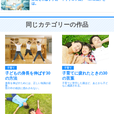
は。
同じカテゴリーの作品
子育て
子育て
子どもの身長を伸ばす30
子育てに疲れたときの30
の方法
の言葉
身長を伸ばすためには、正しい知識が必
子育てに苦労した親ほど、あとから子ど
要。
もに感謝される。
世の中の俗説に惑わされない。