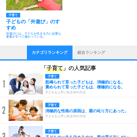
子育て
子どもの「外遊び」のす
すめ
外遊びには、子どもが生きる力に必要な
要素がすべて備わっている。
カテゴリランキング
総合ランキング
「
子育て
」の人気記事
子育て
1
怒鳴られて育った子どもは、消極的になる。
褒められて育った子どもは、積極的になる。
子どもを上手に叱る30の方法
子育て
2
消極的な性格の原因は、親の叱り方にあった。
子どもを上手に叱る30の方法
子育て
3