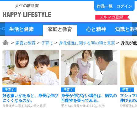
人生の教科書
作品一覧
ログイン
メルマガ登録
生活
と
健康
家庭
と
教育
心
と
精神
知識
と
教
家庭と教育
子育て
身長促進に関する30の噂と真実
身長が低
子育て
子育て
子育て
好き嫌いがあると、身長は伸び
身長が伸びない場合は、病気の
マシュマ
にくくなるのか。
可能性を疑ってみる。
伸びるの
身長促進に関する30の噂と真実
子どもの身長を伸ばす30の方法
身長促進に