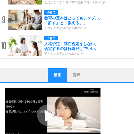
幼児がすくすく育つ30の教育方法（1歳～6歳）
子育て
9
教育の基本はとってもシンプル。
「許す」と「教える」。
子育て上手な親になる30の方法
子育て
10
人格否定・存在否定をしない。
否定するのは行為だけでいい。
子どもを上手に叱る30の方法
動画
音声
ストレス対策
1
他人と比べない。
いっそのこと、他人を見ない。
いらいらしない人になる30の方法
プラス思考
2
ポジティブになれない原因は、行動しないから。
ポジティブ思考になる30の方法
ストレス対策