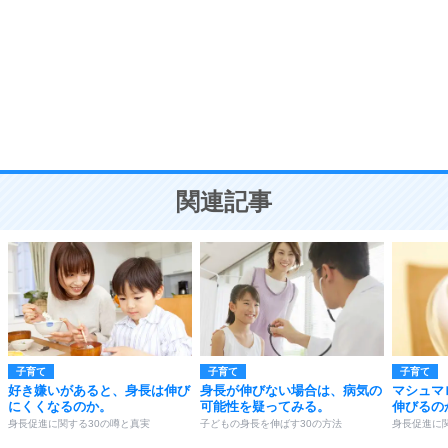
気品と美しさを身につける30の方法
勉強法
9
謙虚な人こそ、本当に強い人。
頭の使い方がうまくなる30の方法
恋愛学
10
人を好きになったら、まず相手を徹底的に信じる
ことが大切。
恋する人が知っておきたい30の大切なこと
関連記事
子育て
子育て
子育て
好き嫌いがあると、身長は伸び
身長が伸びない場合は、病気の
マシュマ
にくくなるのか。
可能性を疑ってみる。
伸びるの
身長促進に関する30の噂と真実
子どもの身長を伸ばす30の方法
身長促進に