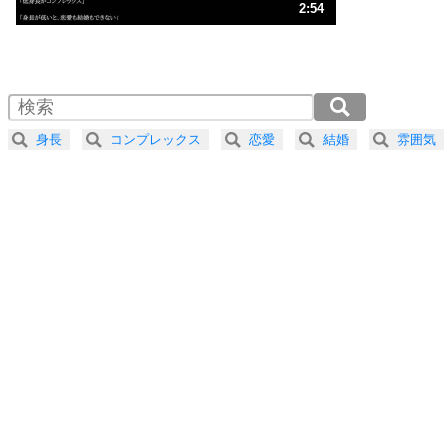
3
人生、なんとかなるもの。
2:54
気楽に生きる30の方法
1.0倍速 （683KB 2分54秒）
1.5倍速 （456KB 1分56秒）
自分磨き
4
器の大きい人は、怒りを優しさで表現する。
2.0倍速 （342KB 1分27秒）
器の大きい人になる30の方法
2.5倍速 （274KB 1分9秒）
身長
コンプレックス
恋愛
結婚
雰囲気
3.0倍速 （228KB 58秒）
プラス思考
5
ネガティブな人は、複雑に考える。
3.5倍速 （196KB 49秒）
ポジティブな人は、シンプルに考える。
4.0倍速 （171KB 43秒）
ポジティブ思考になる30の方法
ストレス対策
6
価値観を捨てると、いらいらも消える。
いらいらしない人になる30の方法
プラス思考
7
気持ちはなくていいから、とにかく癖にしてしま
う。
ポジティブ思考になる30の方法
自分磨き
8
いらない物は、徹底的に捨てる。