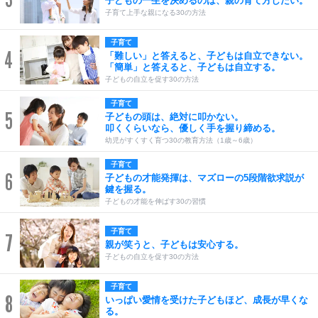
子どもの一生を決めるのは、親の育て方しだい。
子育て上手な親になる30の方法
子育て
4
「難しい」と答えると、子どもは自立できない。
「簡単」と答えると、子どもは自立する。
子どもの自立を促す30の方法
子育て
5
子どもの頭は、絶対に叩かない。
叩くくらいなら、優しく手を握り締める。
幼児がすくすく育つ30の教育方法（1歳～6歳）
子育て
6
子どもの才能発揮は、マズローの5段階欲求説が
鍵を握る。
子どもの才能を伸ばす30の習慣
子育て
7
親が笑うと、子どもは安心する。
子どもの自立を促す30の方法
子育て
8
いっぱい愛情を受けた子どもほど、成長が早くな
る。