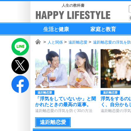
人生の教科書
生活
健康
家庭
教育
と
と
人と関係
遠距離恋愛
遠距離恋愛の浮気を防
遠距離恋愛
遠距離恋愛
「浮気をしていないか」と聞
浮気をするの
かれたときの最高の返事。
く、自分かも
遠距離恋愛の浮気を防ぐ30の方法
遠距離恋愛の浮気
遠距離恋愛