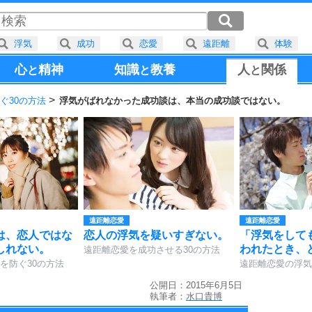
浮気
成功
恋愛
遠距離
体験
心
精神
知識
教養
人
関係
と
と
と
ぐ30の方法
浮気がばれなかった成功談は、本当の成功談ではない。
遠距離恋愛
遠距離恋愛
は、恋人ではな
恋人の浮気を疑いすぎない。
「浮気をして
しれない。
われたとき、
遠距離恋愛を成功させる30の方法
を防ぐ30の方法
遠距離恋愛の浮気
公開日：2015年6月5日
執筆者：
水口貴博