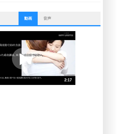
動画
音声
ストレス対策
他人と比べない。
いっそのこと、他人を見ない。
いらいらしない人になる30の方法
プラス思考
ポジティブになれない原因は、行動
しないから。
ポジティブ思考になる30の方法
ストレス対策
2:17
人生、なんとかなるもの。
気楽に生きる30の方法
速 （539KB 2分17秒）
速 （360KB 1分31秒）
自分磨き
器の大きい人は、怒りを優しさで表
速 （270KB 1分8秒）
現する。
速 （216KB 55秒）
器の大きい人になる30の方法
速 （180KB 45秒）
プラス思考
速 （155KB 39秒）