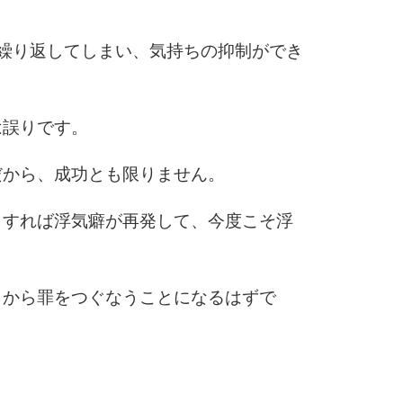
5
4.0倍
繰り返してしまい、気持ちの抑制ができ
6
は誤りです。
だから、成功とも限りません。
7
くすれば浮気癖が再発して、今度こそ浮
8
とから罪をつぐなうことになるはずで
9