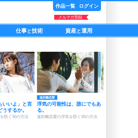
作品一覧
ログイン
メルマガ登録
仕事
技術
資産
運用
と
と
遠距離恋愛
もいいよ」と言
浮気の可能性は、誰にでもあ
どうするか。
る。
を防ぐ30の方法
遠距離恋愛の浮気を防ぐ30の方法