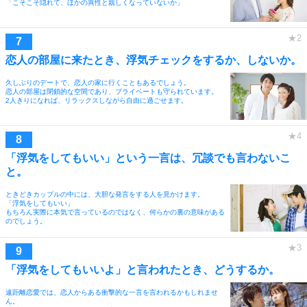
「こそこそ隠れて、ほかの異性と親しくなっていないか」
恋人の部屋に来たとき、浮気チェックをするか、しないか。
久しぶりのデートで、恋人の家に行くこともあるでしょう。
恋人の部屋は閉鎖的な空間であり、プライベートも守られています。
2人きりになれば、リラックスしながら自由に過ごせます。
「浮気をしてもいい」という一言は、冗談でも言わないこ
と。
ときどきカップルの中には、大胆な発言をする人を見かけます。
「浮気をしてもいい」
もちろん実際に本気で言っているのではなく、何らかの裏の意味がある
のでしょう。
「浮気をしてもいいよ」と言われたとき、どうするか。
遠距離恋愛では、恋人からある衝撃的な一言を言われるかもしれませ
ん。