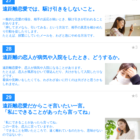
遠距離恋愛では、駆け引きをしないこと。
一般的な恋愛の場合、相手の反応が鈍いとき、駆け引きが行われること
があります。
「押してダメなら、引いてみる」という方法で、相手の真意を確かめた
り行動を促したりします。
たとえば、頻繁にしていたメールを、わざと急にやめる方法です。
遠距離の恋人が病気や入院をしたとき、どうするか。
遠距離恋愛中、恋人が病気や入院になることがあります。
たとえば、恋人が風邪をひいて寝込んだり、大けがをして入院したりな
どです。
看病や見舞いをしたくても、わざわざ会いに行くのは大げさと思うかも
しれません。
遠距離恋愛だからこそ言いたい一言。
「私にできることがあったら言ってね」
「私にできることがあったら言ってね」
この一言を、恋人に言っていますか。
「できることを聞いたところで、遠く離れているのだから、意味がない
のではないか」