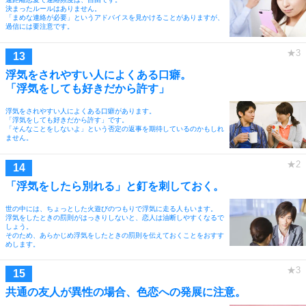
決まったルールはありません。
「まめな連絡が必要」というアドバイスを見かけることがありますが、
過信には要注意です。
浮気をされやすい人によくある口癖。
「浮気をしても好きだから許す」
浮気をされやすい人によくある口癖があります。
「浮気をしても好きだから許す」です。
「そんなことをしないよ」という否定の返事を期待しているのかもしれ
ません。
「浮気をしたら別れる」と釘を刺しておく。
世の中には、ちょっとした火遊びのつもりで浮気に走る人もいます。
浮気をしたときの罰則がはっきりしないと、恋人は油断しやすくなるで
しょう。
そのため、あらかじめ浮気をしたときの罰則を伝えておくことをおすす
めします。
共通の友人が異性の場合、色恋への発展に注意。