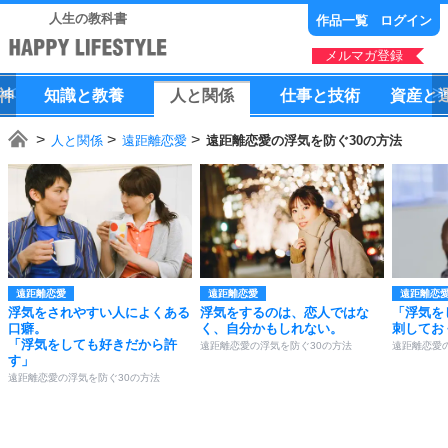
人生の教科書
作品一覧
ログイン
メルマガ登録
神
知識
と
教養
人
と
関係
仕事
と
技術
資産
と
人と関係
遠距離恋愛
遠距離恋愛の浮気を防ぐ30の方法
遠距離恋愛
遠距離恋愛
遠距離恋
浮気をされやすい人によくある
浮気をするのは、恋人ではな
「浮気を
口癖。
く、自分かもしれない。
刺してお
「浮気をしても好きだから許
遠距離恋愛の浮気を防ぐ30の方法
遠距離恋愛
す」
遠距離恋愛の浮気を防ぐ30の方法