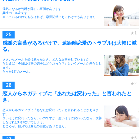
浮気になるか判断が難しい事例があります。
異性のメル友です。
会っているわけでもなければ、恋愛関係にあるわけでもありません。
感謝の言葉があるだけで、遠距離恋愛のトラブルは大幅に減
る。
ささいなメールを受け取ったとき、どんな返事をしていますか。
たとえば「今日は仕事の調子はどうだった？」というメールが来たとし
ます。
たった1行のメール。
恋人からネガティブに「あなたは変わった」と言われたと
き。
恋人からネガティブに「あなたは変わった」と言われることがありま
す。
良いほうに変わったならいいのですが、悪いほうに変わったなら、改善
しなければいけないでしょう。
ところが、自分では変化の自覚がありません。