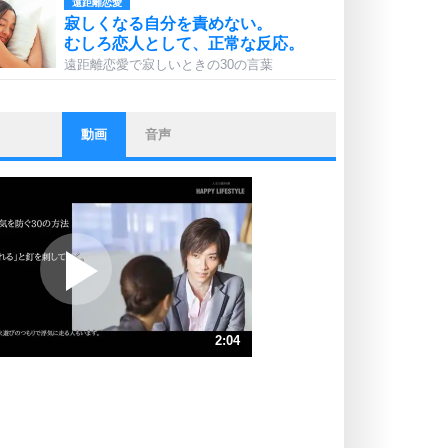
遠距離恋愛
寂しくなる自分を責めない。
むしろ恋人として、正常な反応。
遠距離恋愛で寂しいときの30の言葉
動画
音声
ストレス対策
他人と比べない。
いっそのこと、他人を見ない。
いらいらしない人になる30の方法
プラス思考
ポジティブになれない原因は、行動
しないから。
ポジティブ思考になる30の方法
ストレス対策
2:04
人生、なんとかなるもの。
気楽に生きる30の方法
速 （488KB 2分4秒）
速 （326KB 1分23秒）
自分磨き
器の大きい人は、怒りを優しさで表
速 （245KB 1分2秒）