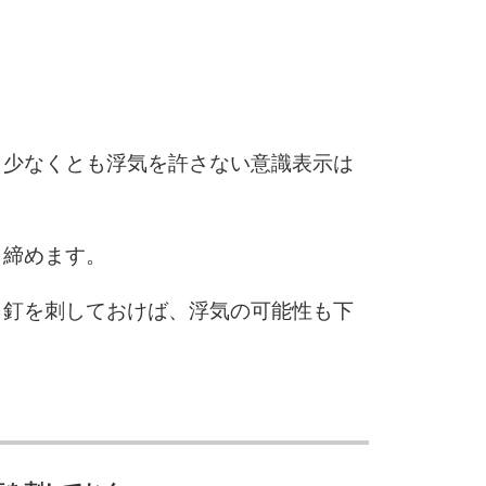
2.5倍
3.0倍
3.5倍
5
4.0倍
、少なくとも浮気を許さない意識表示は
6
き締めます。
7
と釘を刺しておけば、浮気の可能性も下
8