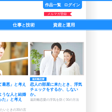
作品一覧
ログイン
メルマガ登録
仕事
技術
資産
運用
と
と
遠距離恋愛
て最悪」と考え
恋人の部屋に来たとき、浮気
。
チェックをするか、しない
ような人と結婚
か。
った」と考え
遠距離恋愛の浮気を防ぐ30の方法
たいときの30の言