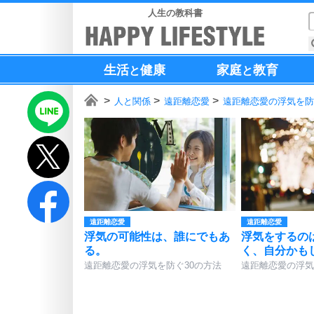
人生の教科書
生活
健康
家庭
教育
と
と
人と関係
遠距離恋愛
遠距離恋愛の浮気を防
遠距離恋愛
遠距離恋愛
浮気の可能性は、誰にでもあ
浮気をするの
る。
く、自分かも
遠距離恋愛の浮気を防ぐ30の方法
遠距離恋愛の浮気