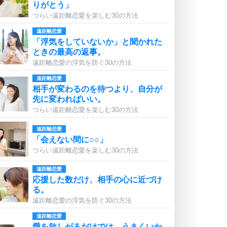
りがとう」
つらい遠距離恋愛を楽しむ30の方法
遠距離恋愛
「浮気をしていないか」と聞かれた
ときの最高の返事。
遠距離恋愛の浮気を防ぐ30の方法
遠距離恋愛
相手が変わるのを待つより、自分が
先に変わればいい。
つらい遠距離恋愛を楽しむ30の方法
遠距離恋愛
「会えない間に○○」
つらい遠距離恋愛を楽しむ30の方法
遠距離恋愛
応援した数だけ、相手の心に近づけ
る。
遠距離恋愛の浮気を防ぐ30の方法
遠距離恋愛
愛を欲しがるだけでは、うまくいか