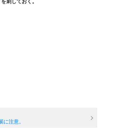
釘を刺しておく。
9
10
展に注意。