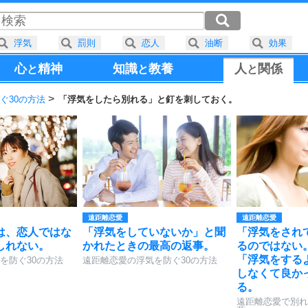
浮気
罰則
恋人
油断
効果
心
精神
知識
教養
人
関係
と
と
と
ぐ30の方法
「浮気をしたら別れる」と釘を刺しておく。
遠距離恋愛
遠距離恋愛
は、恋人ではな
「浮気をしていないか」と聞
「浮気をされ
しれない。
かれたときの最高の返事。
るのではない
「浮気をする
を防ぐ30の方法
遠距離恋愛の浮気を防ぐ30の方法
しなくて良か
る。
遠距離恋愛で別れ