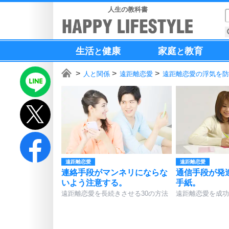
人生の教科書
生活
健康
家庭
教育
と
と
人と関係
遠距離恋愛
遠距離恋愛の浮気を防
遠距離恋愛
遠距離恋愛
連絡手段がマンネリにならな
通信手段が発
いよう注意する。
手紙。
遠距離恋愛を長続きさせる30の方法
遠距離恋愛を成功