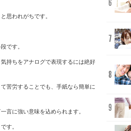
6
」と思われがちです。
7
手段です。
、気持ちをアナログで表現するには絶好
8
くて苦労することでも、手紙なら簡単に
9
言一言に強い意味を込められます。
きです。