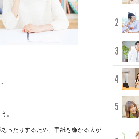
2
3
4
る。
5
ょう。
があったりするため、手紙を嫌がる人が