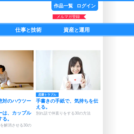
作品一覧
ログイン
メルマガ登録
仕事
技術
資産
運用
と
と
恋愛トラブル
絶対のハウツー
手書きの手紙で、気持ちを伝
える。
ーは、カップル
別れ話で仲直りをする30の方法
する。
を解消させる30の