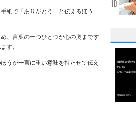
10
、手紙で「ありがとう」と伝えるほう
ため、言葉の一つひとつが心の奥まです
1
れます。
のほうが一言に重い意味を持たせて伝え
2
3
1.0倍
1.5倍
4
2.0倍
2.5倍