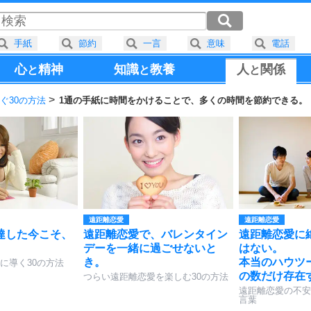
手紙
節約
一言
意味
電話
心
精神
知識
教養
人
関係
と
と
と
ぐ30の方法
1通の手紙に時間をかけることで、多くの時間を節約できる。
遠距離恋愛
遠距離恋愛
達した今こそ、
遠距離恋愛で、バレンタイン
遠距離恋愛に
デーを一緒に過ごせないと
はない。
き。
本当のハウツ
に導く30の方法
の数だけ存在
つらい遠距離恋愛を楽しむ30の方法
遠距離恋愛の不安
言葉