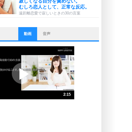
寂しくなる自分を責めない。
むしろ恋人として、正常な反応。
遠距離恋愛で寂しいときの30の言葉
動画
音声
ストレス対策
他人と比べない。
いっそのこと、他人を見ない。
いらいらしない人になる30の方法
プラス思考
ポジティブになれない原因は、行動
しないから。
ポジティブ思考になる30の方法
ストレス対策
2:15
人生、なんとかなるもの。
気楽に生きる30の方法
速 （529KB 2分15秒）
速 （353KB 1分30秒）
自分磨き
器の大きい人は、怒りを優しさで表
速 （265KB 1分7秒）
現する。
速 （212KB 54秒）