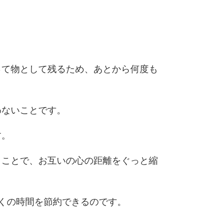
3.0倍
3.5倍
5
4.0倍
って物として残るため、あとから何度も
6
わないことです。
7
す。
うことで、お互いの心の距離をぐっと縮
8
くの時間を節約できるのです。
9