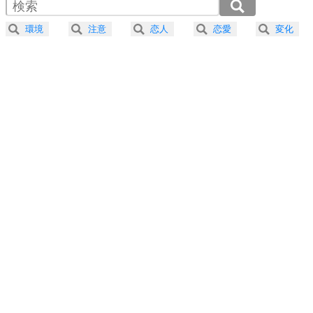
2.0倍速 （221KB 56秒）
器の大きい人になる30の方法
2.5倍速 （177KB 45秒）
環境
注意
恋人
恋愛
変化
3.0倍速 （148KB 37秒）
プラス思考
5
ネガティブな人は、複雑に考える。
3.5倍速 （127KB 32秒）
ポジティブな人は、シンプルに考える。
4.0倍速 （111KB 28秒）
ポジティブ思考になる30の方法
ストレス対策
6
価値観を捨てると、いらいらも消える。
いらいらしない人になる30の方法
プラス思考
7
気持ちはなくていいから、とにかく癖にしてしま
う。
ポジティブ思考になる30の方法
自分磨き
8
いらない物は、徹底的に捨てる。
気品と美しさを身につける30の方法
勉強法
9
謙虚な人こそ、本当に強い人。
頭の使い方がうまくなる30の方法