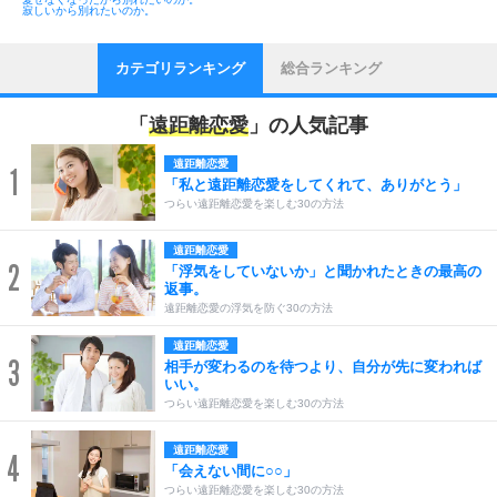
寂しいから別れたいのか。
カテゴリランキング
総合ランキング
「
遠距離恋愛
」の人気記事
遠距離恋愛
1
「私と遠距離恋愛をしてくれて、ありがとう」
つらい遠距離恋愛を楽しむ30の方法
遠距離恋愛
2
「浮気をしていないか」と聞かれたときの最高の
返事。
遠距離恋愛の浮気を防ぐ30の方法
遠距離恋愛
3
相手が変わるのを待つより、自分が先に変われば
いい。
つらい遠距離恋愛を楽しむ30の方法
遠距離恋愛
4
「会えない間に○○」
つらい遠距離恋愛を楽しむ30の方法