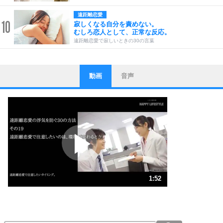
遠距離恋愛
10
寂しくなる自分を責めない。
むしろ恋人として、正常な反応。
遠距離恋愛で寂しいときの30の言葉
動画
音声
ストレス対策
1
他人と比べない。
いっそのこと、他人を見ない。
いらいらしない人になる30の方法
プラス思考
2
ポジティブになれない原因は、行動しないから。
ポジティブ思考になる30の方法
ストレス対策
3
人生、なんとかなるもの。
1:52
気楽に生きる30の方法
1.0倍速 （441KB 1分52秒）
1.5倍速 （295KB 1分15秒）
自分磨き
4
器の大きい人は、怒りを優しさで表現する。