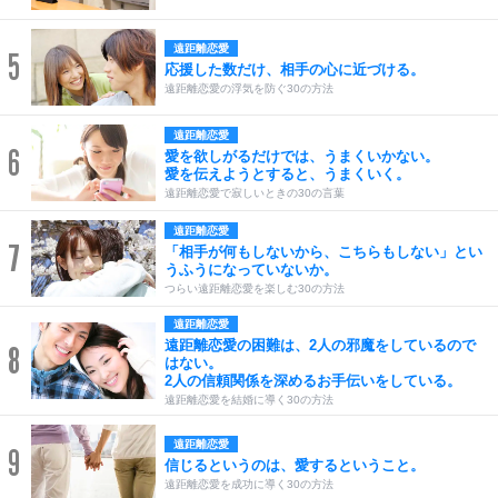
遠距離恋愛
5
応援した数だけ、相手の心に近づける。
遠距離恋愛の浮気を防ぐ30の方法
遠距離恋愛
6
愛を欲しがるだけでは、うまくいかない。
愛を伝えようとすると、うまくいく。
遠距離恋愛で寂しいときの30の言葉
遠距離恋愛
7
「相手が何もしないから、こちらもしない」とい
うふうになっていないか。
つらい遠距離恋愛を楽しむ30の方法
遠距離恋愛
遠距離恋愛の困難は、2人の邪魔をしているので
8
はない。
2人の信頼関係を深めるお手伝いをしている。
遠距離恋愛を結婚に導く30の方法
遠距離恋愛
9
信じるというのは、愛するということ。
遠距離恋愛を成功に導く30の方法