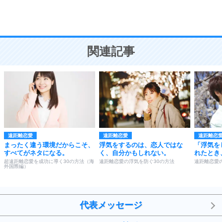
恋愛学
10
人を好きになったら、まず相手を徹底的に信じる
ことが大切。
恋する人が知っておきたい30の大切なこと
関連記事
遠距離恋愛
遠距離恋愛
遠距離恋
まったく違う環境だからこそ、
浮気をするのは、恋人ではな
「浮気を
すべてがネタになる。
く、自分かもしれない。
れたとき
超遠距離恋愛を成功に導く30の方法（海
遠距離恋愛の浮気を防ぐ30の方法
遠距離恋愛
外国際編）
代表メッセージ