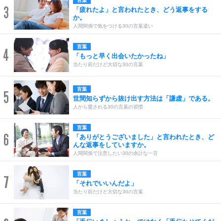
言葉
3
「疲れたよ」と言われたとき、どう返事をする
か。
人間関係で気をつける30の言葉遣い
言葉
4
「もっと早く出会いたかったね」
当たり前だけど大切な30の言葉
言葉
5
世間知らずから抜け出す方法は「謙虚」である。
人から愛される30の言葉の習慣
言葉
6
「ありがとうございました」と言われたとき、ど
んな返事をしていますか。
人間関係で注意したい30の余計な一言
言葉
7
「それでいいんだよ」
当たり前だけど大切な30の言葉
言葉