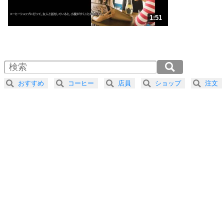
ストレス対策
3
人生、なんとかなるもの。
1:51
気楽に生きる30の方法
1.0倍速 （435KB 1分51秒）
1.5倍速 （290KB 1分14秒）
自分磨き
4
器の大きい人は、怒りを優しさで表現する。
2.0倍速 （218KB 55秒）
器の大きい人になる30の方法
2.5倍速 （175KB 44秒）
おすすめ
コーヒー
店員
ショップ
注文
3.0倍速 （146KB 37秒）
プラス思考
5
ネガティブな人は、複雑に考える。
3.5倍速 （125KB 31秒）
ポジティブな人は、シンプルに考える。
4.0倍速 （109KB 27秒）
ポジティブ思考になる30の方法
ストレス対策
6
価値観を捨てると、いらいらも消える。
いらいらしない人になる30の方法
プラス思考
7
気持ちはなくていいから、とにかく癖にしてしま
う。
ポジティブ思考になる30の方法
自分磨き