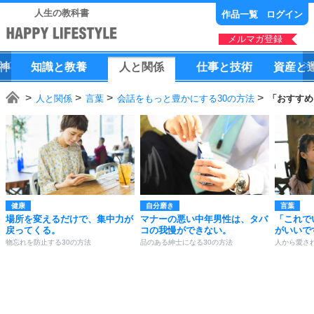
人生の教科書
作品一覧
ログイン
メルマガ登録
神
知識
と
教養
人
と
関係
仕事
と
技術
資産
と
人と関係
言葉
会話をもっと豊かにする30の方法
「おすすめ
健康
自分磨き
言葉
場所を変えるだけで、集中力が
マナーの悪い中年男性は、タバ
「これで
戻ってくる。
コの我慢ができない。
がいいで
物忘れを防止する30の方法
品のある紳士になる30の方法
人から愛さ