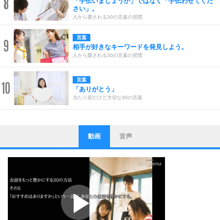
8
「手伝いましょうか」ではなく「手伝わせてくだ
さい」。
人から愛される30の言葉の習慣
言葉
9
相手が好きなキーワードを発見しよう。
人から愛される30の言葉の習慣
言葉
10
「ありがとう」
当たり前だけど大切な30の言葉
動画
音声
ストレス対策
1
他人と比べない。
いっそのこと、他人を見ない。
いらいらしない人になる30の方法
プラス思考
2
ポジティブになれない原因は、行動しないから。
ポジティブ思考になる30の方法