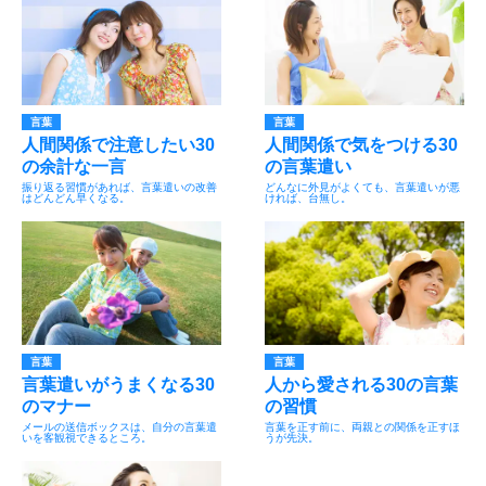
言葉
言葉
人間関係で注意したい30
人間関係で気をつける30
の余計な一言
の言葉遣い
振り返る習慣があれば、言葉遣いの改善
どんなに外見がよくても、言葉遣いが悪
はどんどん早くなる。
ければ、台無し。
言葉
言葉
言葉遣いがうまくなる30
人から愛される30の言葉
のマナー
の習慣
メールの送信ボックスは、自分の言葉遣
言葉を正す前に、両親との関係を正すほ
いを客観視できるところ。
うが先決。