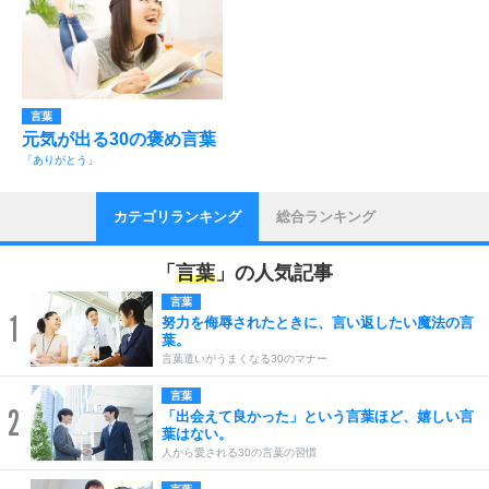
言葉
元気が出る30の褒め言葉
「ありがとう」
カテゴリランキング
総合ランキング
「
言葉
」の人気記事
言葉
1
努力を侮辱されたときに、言い返したい魔法の言
葉。
言葉遣いがうまくなる30のマナー
言葉
2
「出会えて良かった」という言葉ほど、嬉しい言
葉はない。
人から愛される30の言葉の習慣