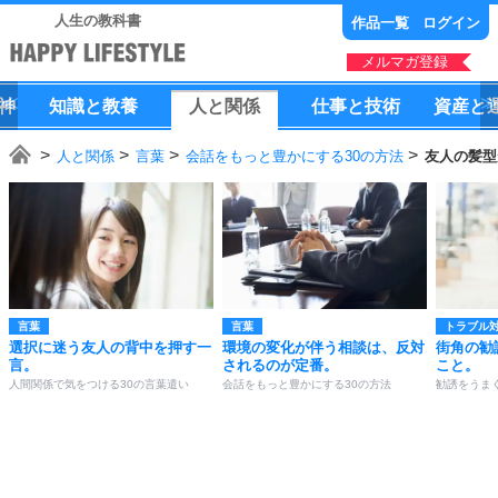
人生の教科書
作品一覧
ログイン
メルマガ登録
神
知識
と
教養
人
と
関係
仕事
と
技術
資産
と
人と関係
言葉
会話をもっと豊かにする30の方法
友人の髪型
言葉
言葉
トラブル
選択に迷う友人の背中を押す一
環境の変化が伴う相談は、反対
街角の勧
言。
されるのが定番。
こと。
人間関係で気をつける30の言葉遣い
会話をもっと豊かにする30の方法
勧誘をうま