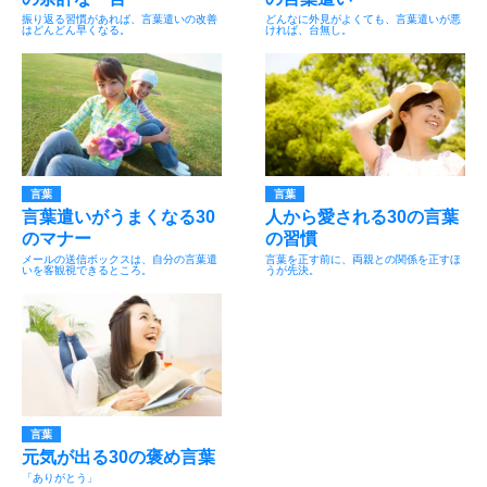
振り返る習慣があれば、言葉遣いの改善
どんなに外見がよくても、言葉遣いが悪
はどんどん早くなる。
ければ、台無し。
言葉
言葉
言葉遣いがうまくなる30
人から愛される30の言葉
のマナー
の習慣
メールの送信ボックスは、自分の言葉遣
言葉を正す前に、両親との関係を正すほ
いを客観視できるところ。
うが先決。
言葉
元気が出る30の褒め言葉
「ありがとう」