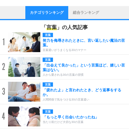
カテゴリランキング
総合ランキング
「
言葉
」の人気記事
言葉
1
努力を侮辱されたときに、言い返したい魔法の言
葉。
言葉遣いがうまくなる30のマナー
言葉
2
「出会えて良かった」という言葉ほど、嬉しい言
葉はない。
人から愛される30の言葉の習慣
言葉
3
「疲れたよ」と言われたとき、どう返事をする
か。
人間関係で気をつける30の言葉遣い
言葉
4
「もっと早く出会いたかったね」
当たり前だけど大切な30の言葉