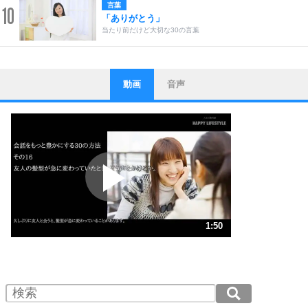
言葉
10
「ありがとう」
当たり前だけど大切な30の言葉
動画
音声
ストレス対策
1
他人と比べない。
いっそのこと、他人を見ない。
いらいらしない人になる30の方法
プラス思考
2
ポジティブになれない原因は、行動しないから。
ポジティブ思考になる30の方法
ストレス対策
3
人生、なんとかなるもの。
1:50
気楽に生きる30の方法
1.0倍速 （431KB 1分50秒）
1.5倍速 （288KB 1分13秒）
自分磨き
4
器の大きい人は、怒りを優しさで表現する。
2.0倍速 （216KB 55秒）
器の大きい人になる30の方法
2.5倍速 （173KB 44秒）