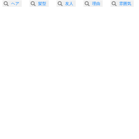
ヘア
髪型
友人
理由
雰囲気
3.0倍速 （144KB 36秒）
プラス思考
5
ネガティブな人は、複雑に考える。
3.5倍速 （124KB 31秒）
ポジティブな人は、シンプルに考える。
4.0倍速 （109KB 27秒）
ポジティブ思考になる30の方法
ストレス対策
6
価値観を捨てると、いらいらも消える。
いらいらしない人になる30の方法
プラス思考
7
気持ちはなくていいから、とにかく癖にしてしま
う。
ポジティブ思考になる30の方法
自分磨き
8
いらない物は、徹底的に捨てる。
気品と美しさを身につける30の方法
勉強法
9
謙虚な人こそ、本当に強い人。
頭の使い方がうまくなる30の方法