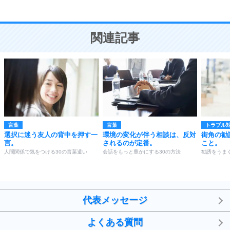
恋愛学
10
人を好きになったら、まず相手を徹底的に信じる
ことが大切。
恋する人が知っておきたい30の大切なこと
関連記事
言葉
言葉
トラブル
選択に迷う友人の背中を押す一
環境の変化が伴う相談は、反対
街角の勧
言。
されるのが定番。
こと。
人間関係で気をつける30の言葉遣い
会話をもっと豊かにする30の方法
勧誘をうま
代表メッセージ
よくある質問