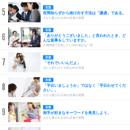
言葉
5
世間知らずから抜け出す方法は「謙虚」である。
人から愛される30の言葉の習慣
言葉
6
「ありがとうございました」と言われたとき、ど
んな返事をしていますか。
人間関係で注意したい30の余計な一言
言葉
7
「それでいいんだよ」
当たり前だけど大切な30の言葉
言葉
8
「手伝いましょうか」ではなく「手伝わせてくだ
さい」。
人から愛される30の言葉の習慣
言葉
9
相手が好きなキーワードを発見しよう。
人から愛される30の言葉の習慣