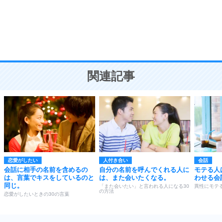
勉強法
9
謙虚な人こそ、本当に強い人。
頭の使い方がうまくなる30の方法
恋愛学
10
人を好きになったら、まず相手を徹底的に信じる
ことが大切。
恋する人が知っておきたい30の大切なこと
関連記事
恋愛がしたい
人付き合い
会話
会話に相手の名前を含めるの
自分の名前を呼んでくれる人に
モテる人
は、言葉でキスをしているのと
は、また会いたくなる。
わせる会
同じ。
「また会いたい」と言われる人になる30
異性にモテる
の方法
恋愛がしたいときの30の言葉