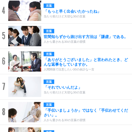
言葉
4
「もっと早く出会いたかったね」
当たり前だけど大切な30の言葉
言葉
5
世間知らずから抜け出す方法は「謙虚」である。
人から愛される30の言葉の習慣
言葉
6
「ありがとうございました」と言われたとき、ど
んな返事をしていますか。
人間関係で注意したい30の余計な一言
言葉
7
「それでいいんだよ」
当たり前だけど大切な30の言葉
言葉
8
「手伝いましょうか」ではなく「手伝わせてくだ
さい」。
人から愛される30の言葉の習慣