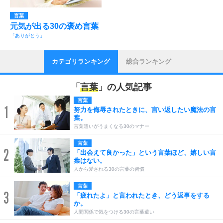
言葉
元気が出る30の褒め言葉
「ありがとう」
カテゴリランキング
総合ランキング
「
言葉
」の人気記事
言葉
1
努力を侮辱されたときに、言い返したい魔法の言
葉。
言葉遣いがうまくなる30のマナー
言葉
2
「出会えて良かった」という言葉ほど、嬉しい言
葉はない。
人から愛される30の言葉の習慣
言葉
3
「疲れたよ」と言われたとき、どう返事をする
か。
人間関係で気をつける30の言葉遣い