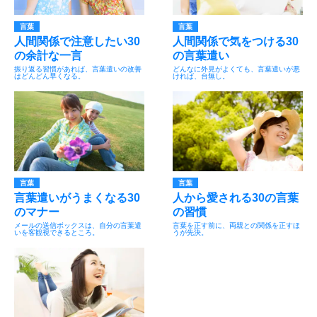
言葉
言葉
人間関係で注意したい30
人間関係で気をつける30
の余計な一言
の言葉遣い
振り返る習慣があれば、言葉遣いの改善
どんなに外見がよくても、言葉遣いが悪
はどんどん早くなる。
ければ、台無し。
言葉
言葉
言葉遣いがうまくなる30
人から愛される30の言葉
のマナー
の習慣
メールの送信ボックスは、自分の言葉遣
言葉を正す前に、両親との関係を正すほ
いを客観視できるところ。
うが先決。