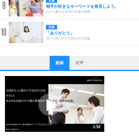
言葉
9
相手が好きなキーワードを発見しよう。
人から愛される30の言葉の習慣
言葉
10
「ありがとう」
当たり前だけど大切な30の言葉
動画
音声
ストレス対策
1
他人と比べない。
いっそのこと、他人を見ない。
いらいらしない人になる30の方法
プラス思考
2
ポジティブになれない原因は、行動しないから。
ポジティブ思考になる30の方法
ストレス対策
3
人生、なんとかなるもの。
1:52
気楽に生きる30の方法