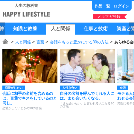
人生の教科書
作品一覧
ログイン
メルマガ登録
神
知識
と
教養
人
と
関係
仕事
と
技術
資産
と
人と関係
言葉
会話をもっと豊かにする30の方法
あらゆる会
恋愛がしたい
人付き合い
会話
会話に相手の名前を含めるの
自分の名前を呼んでくれる人に
モテる人
は、言葉でキスをしているのと
は、また会いたくなる。
わせる会
同じ。
「また会いたい」と言われる人になる30
異性にモテる
の方法
恋愛がしたいときの30の言葉