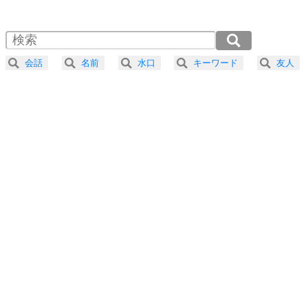
1.0倍速 （442KB 1分52秒）
1.5倍速 （295KB 1分15秒）
自分磨き
4
器の大きい人は、怒りを優しさで表現する。
2.0倍速 （221KB 56秒）
器の大きい人になる30の方法
2.5倍速 （177KB 45秒）
会話
名前
水口
キーワード
友人
3.0倍速 （148KB 37秒）
プラス思考
5
ネガティブな人は、複雑に考える。
3.5倍速 （127KB 32秒）
ポジティブな人は、シンプルに考える。
4.0倍速 （111KB 28秒）
ポジティブ思考になる30の方法
ストレス対策
6
価値観を捨てると、いらいらも消える。
いらいらしない人になる30の方法
プラス思考
7
気持ちはなくていいから、とにかく癖にしてしま
う。
ポジティブ思考になる30の方法
自分磨き
8
いらない物は、徹底的に捨てる。
気品と美しさを身につける30の方法