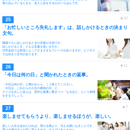
落ち込んでいるときも、友人と話をするのがいちばんです。
「お忙しいところ失礼します」は、話しかけるときの決まり
文句。
職場で人に話しかけるときの言葉が大切です。
話しかけるとき、どんな言葉を使いますか。
日常会話では状況によってさまざまなフレーズがありますが、ビジネス
では決まり文句があります。
「今日は何の日」と聞かれたときの返事。
「今日は何の日」と聞かれたら、こう答えてください。
「今日は、これからの人生の最初の日」と。
クイズを出した友人は、意外な返事に驚きつつ「なるほど」という表情
をするでしょう。
楽しませてもらうより、楽しませるほうが、楽しい。
楽しい人生を歩みたければ、受ける側より、与える側になることです。
受ける側のほうが楽に思えますが、そうではありません。