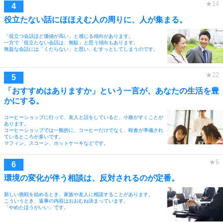
役立たない話にほほえむ人の周りに、人が集まる。
「役立つ会話ほど価値が高い」と感じる傾向があります。
一方で「役立たない会話は、無駄」と思う傾向もあります。
無益な会話には「くだらない」と思い、むすっとしてしまうのです。
「おすすめはありますか」という一言が、あなたの生活を豊
かにする。
コーヒーショップに行って、友人と話をしていると、小腹がすくことが
あります。
コーヒーショップでは一般的に、コーヒーだけでなく、軽食が準備され
ているところが多いです。
マフィン、スコーン、ホットケーキなどです。
環境の変化が伴う相談は、反対されるのが定番。
新しい挑戦を始めるとき、家族や友人に相談することがあります。
こういうとき、返事の内容はおおむね決まっています。
「やめたほうがいい」です。