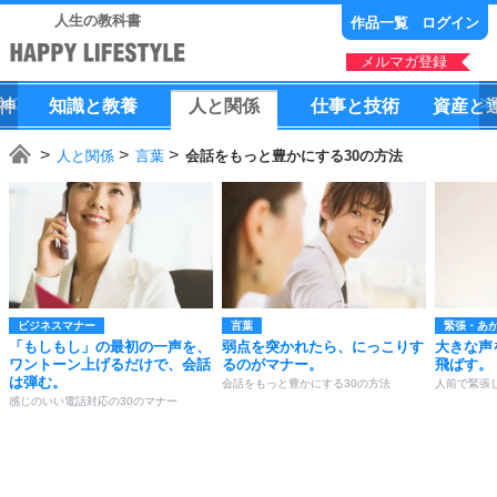
人生の教科書
作品一覧
ログイン
メルマガ登録
神
知識
と
教養
人
と
関係
仕事
と
技術
資産
と
人と関係
言葉
会話をもっと豊かにする30の方法
ビジネスマナー
言葉
緊張・あ
「もしもし」の最初の一声を、
弱点を突かれたら、にっこりす
大きな声
ワントーン上げるだけで、会話
るのがマナー。
飛ばす。
は弾む。
会話をもっと豊かにする30の方法
人前で緊張
感じのいい電話対応の30のマナー