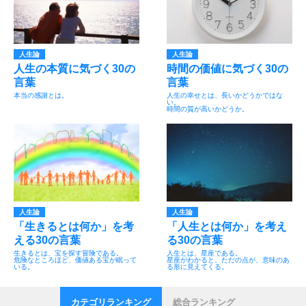
人生論
人生論
人生の本質に気づく30の
時間の価値に気づく30の
言葉
言葉
本当の感謝とは。
人生の幸せとは、長いかどうかではな
い。
時間の質が高いかどうか。
人生論
人生論
「生きるとは何か」を考
「人生とは何か」を考え
える30の言葉
る30の言葉
生きるとは、宝を探す冒険である。
人生とは、星座である。
危険なところほど、価値ある宝が眠って
星座がわかると、ただの点が、意味のあ
いる。
る形に見えてくる。
カテゴリランキング
総合ランキング