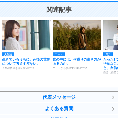
ことが大切。
恋する人が知っておきたい30の大切なこと
関連記事
人生論
ニート
気力
生きているうちに、死後の世界
世の中には、何通りの生き方が
たった1
について考えすぎない。
あるのか。
得意なこ
と、自信
人生の悟りを開く30の方法
ニートから脱出する30の方法
自分に自信
代表メッセージ
よくある質問