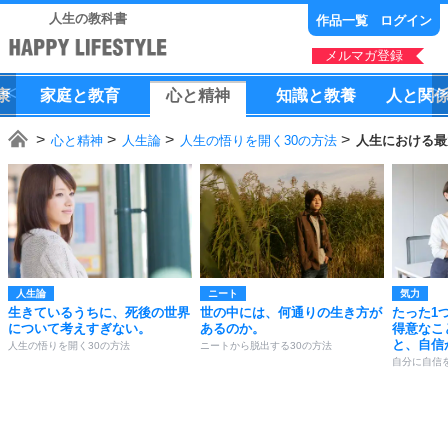
人生の教科書
作品一覧
ログイン
メルマガ登録
康
家庭
と
教育
心
と
精神
知識
と
教養
人
と
関
心と精神
人生論
人生の悟りを開く30の方法
人生における最
人生論
ニート
気力
生きているうちに、死後の世界
世の中には、何通りの生き方が
たった1
について考えすぎない。
あるのか。
得意なこ
と、自信
人生の悟りを開く30の方法
ニートから脱出する30の方法
自分に自信