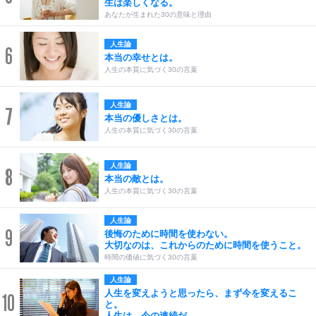
生は楽しくなる。
あなたが生まれた30の意味と理由
人生論
6
本当の幸せとは。
人生の本質に気づく30の言葉
人生論
7
本当の優しさとは。
人生の本質に気づく30の言葉
人生論
8
本当の敵とは。
人生の本質に気づく30の言葉
人生論
9
後悔のために時間を使わない。
大切なのは、これからのために時間を使うこと。
時間の価値に気づく30の言葉
人生論
人生を変えようと思ったら、まず今を変えるこ
10
と。
人生は、今の連続だ。