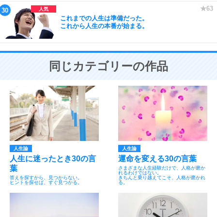
これまでの人生は準備だった。
これから人生の本番が始まる。
同じカテゴリーの作品
人生論
人生論
人生に迷ったとき30の言
運命を変える30の言葉
葉
さまざまな人生経験だけで、人格が磨か
れるわけではない。
答えを探すから、見つからない。
きちんと乗り越えてこそ、人格が磨かれ
ヒントを探せば、すぐ見つかる。
る。