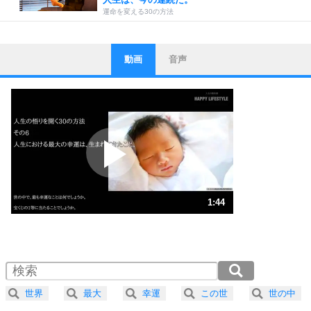
運命を変える30の方法
動画
音声
ストレス対策
1
他人と比べない。
いっそのこと、他人を見ない。
いらいらしない人になる30の方法
プラス思考
2
ポジティブになれない原因は、行動しないから。
ポジティブ思考になる30の方法
ストレス対策
3
人生、なんとかなるもの。
1:44
気楽に生きる30の方法
1.0倍速 （410KB 1分44秒）
1.5倍速 （274KB 1分9秒）
自分磨き
4
器の大きい人は、怒りを優しさで表現する。
2.0倍速 （206KB 52秒）
器の大きい人になる30の方法
2.5倍速 （165KB 41秒）
世界
最大
幸運
この世
世の中
3.0倍速 （137KB 34秒）
プラス思考