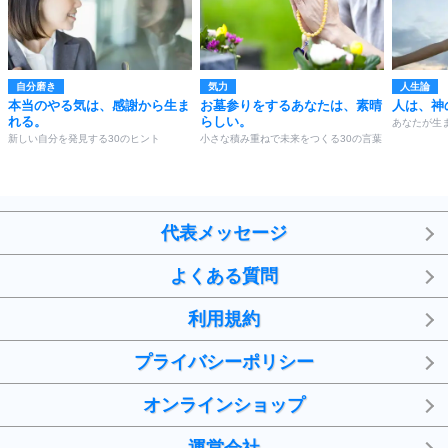
自分磨き
気力
人生論
本当のやる気は、感謝から生ま
お墓参りをするあなたは、素晴
人は、神
れる。
らしい。
あなたが生
新しい自分を発見する30のヒント
小さな積み重ねで未来をつくる30の言葉
代表メッセージ
よくある質問
利用規約
プライバシーポリシー
オンラインショップ
運営会社