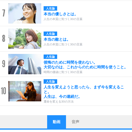
人生論
7
本当の優しさとは。
人生の本質に気づく30の言葉
人生論
8
本当の敵とは。
人生の本質に気づく30の言葉
人生論
9
後悔のために時間を使わない。
大切なのは、これからのために時間を使うこと。
時間の価値に気づく30の言葉
人生論
人生を変えようと思ったら、まず今を変えるこ
10
と。
人生は、今の連続だ。
運命を変える30の方法
動画
音声
ストレス対策
1
他人と比べない。