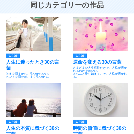
同じカテゴリーの作品
人生論
人生論
人生に迷ったとき30の言
運命を変える30の言葉
葉
さまざまな人生経験だけで、人格が磨か
れるわけではない。
答えを探すから、見つからない。
きちんと乗り越えてこそ、人格が磨かれ
ヒントを探せば、すぐ見つかる。
る。
人生論
人生論
人生の本質に気づく30の
時間の価値に気づく30の