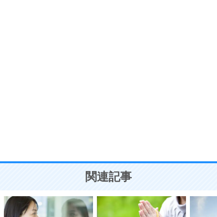
プラス思考
7
気持ちはなくていいから、とにかく癖にしてしま
う。
ポジティブ思考になる30の方法
自分磨き
8
いらない物は、徹底的に捨てる。
気品と美しさを身につける30の方法
勉強法
9
謙虚な人こそ、本当に強い人。
頭の使い方がうまくなる30の方法
恋愛学
10
人を好きになったら、まず相手を徹底的に信じる
ことが大切。
恋する人が知っておきたい30の大切なこと
関連記事