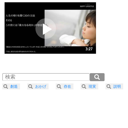
いっそのこと、他人を見ない。
いらいらしない人になる30の方法
プラス思考
2
ポジティブになれない原因は、行動しないから。
ポジティブ思考になる30の方法
ストレス対策
3
人生、なんとかなるもの。
3:27
気楽に生きる30の方法
1.0倍速 （812KB 3分27秒）
1.5倍速 （541KB 2分18秒）
自分磨き
4
器の大きい人は、怒りを優しさで表現する。
2.0倍速 （406KB 1分43秒）
器の大きい人になる30の方法
2.5倍速 （325KB 1分23秒）
創造
おかげ
存在
現実
説明
3.0倍速 （271KB 1分9秒）
プラス思考
5
ネガティブな人は、複雑に考える。
3.5倍速 （233KB 59秒）
ポジティブな人は、シンプルに考える。
4.0倍速 （204KB 51秒）
ポジティブ思考になる30の方法
ストレス対策
6
価値観を捨てると、いらいらも消える。
いらいらしない人になる30の方法