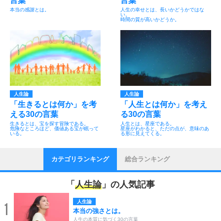
言葉
言葉
本当の感謝とは。
人生の幸せとは、長いかどうかではな
い。
時間の質が高いかどうか。
人生論
人生論
「生きるとは何か」を考
「人生とは何か」を考え
える30の言葉
る30の言葉
生きるとは、宝を探す冒険である。
人生とは、星座である。
危険なところほど、価値ある宝が眠って
星座がわかると、ただの点が、意味のあ
いる。
る形に見えてくる。
カテゴリランキング
総合ランキング
「
人生論
」の人気記事
人生論
1
本当の強さとは。
人生の本質に気づく30の言葉