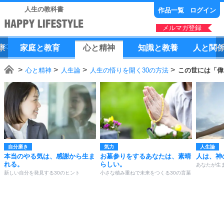
人生の教科書
作品一覧
ログイン
メルマガ登録
康
家庭
と
教育
心
と
精神
知識
と
教養
人
と
関
心と精神
人生論
人生の悟りを開く30の方法
この世には「偉
自分磨き
気力
人生論
本当のやる気は、感謝から生ま
お墓参りをするあなたは、素晴
人は、神
れる。
らしい。
あなたが生
新しい自分を発見する30のヒント
小さな積み重ねで未来をつくる30の言葉