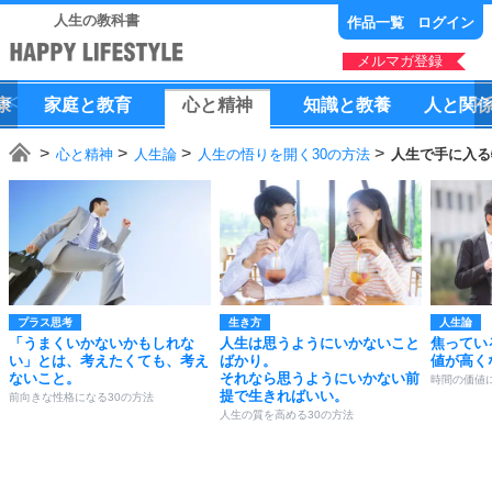
人生の教科書
作品一覧
ログイン
メルマガ登録
康
家庭
と
教育
心
と
精神
知識
と
教養
人
と
関
心と精神
人生論
人生の悟りを開く30の方法
人生で手に入る
プラス思考
生き方
人生論
「うまくいかないかもしれな
人生は思うようにいかないこと
焦ってい
い」とは、考えたくても、考え
ばかり。
値が高く
ないこと。
それなら思うようにいかない前
時間の価値
提で生きればいい。
前向きな性格になる30の方法
人生の質を高める30の方法