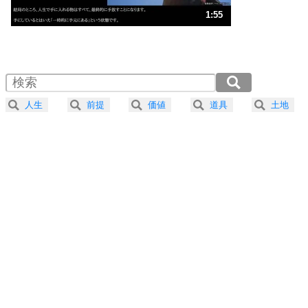
ストレス対策
3
人生、なんとかなるもの。
1:55
気楽に生きる30の方法
1.0倍速 （451KB 1分55秒）
1.5倍速 （301KB 1分16秒）
自分磨き
4
器の大きい人は、怒りを優しさで表現する。
2.0倍速 （226KB 57秒）
器の大きい人になる30の方法
2.5倍速 （181KB 46秒）
人生
前提
価値
道具
土地
3.0倍速 （151KB 38秒）
プラス思考
5
ネガティブな人は、複雑に考える。
3.5倍速 （129KB 32秒）
ポジティブな人は、シンプルに考える。
4.0倍速 （113KB 28秒）
ポジティブ思考になる30の方法
ストレス対策
6
価値観を捨てると、いらいらも消える。
いらいらしない人になる30の方法
プラス思考
7
気持ちはなくていいから、とにかく癖にしてしま
う。
ポジティブ思考になる30の方法
自分磨き
8