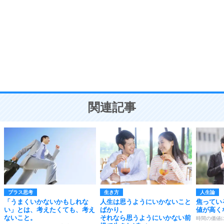
いらない物は、徹底的に捨てる。
気品と美しさを身につける30の方法
勉強法
9
謙虚な人こそ、本当に強い人。
頭の使い方がうまくなる30の方法
恋愛学
10
人を好きになったら、まず相手を徹底的に信じる
ことが大切。
恋する人が知っておきたい30の大切なこと
関連記事
プラス思考
生き方
人生論
「うまくいかないかもしれな
人生は思うようにいかないこと
焦ってい
い」とは、考えたくても、考え
ばかり。
値が高く
ないこと。
それなら思うようにいかない前
時間の価値