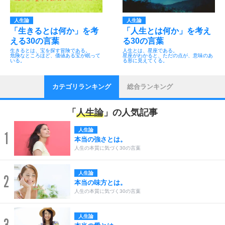
人生論
人生論
「生きるとは何か」を考
「人生とは何か」を考え
える30の言葉
る30の言葉
生きるとは、宝を探す冒険である。
人生とは、星座である。
危険なところほど、価値ある宝が眠って
星座がわかると、ただの点が、意味のあ
いる。
る形に見えてくる。
カテゴリランキング
総合ランキング
「
人生論
」の人気記事
人生論
1
本当の強さとは。
人生の本質に気づく30の言葉
人生論
2
本当の味方とは。
人生の本質に気づく30の言葉
人生論
3