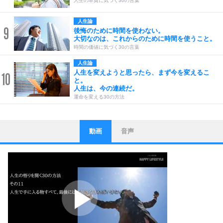
人生の本質に気づく30の言葉
人生論
9
後悔のために時間を使わない。
大切なのは、これからのために時間を使うこと。
時間の価値に気づく30の言葉
人生論
人生を変えようと思ったら、まず今を変えるこ
10
と。
人生は、今の連続だ。
運命を変える30の方法
動画
音声
ストレス対策
1
他人と比べない。
いっそのこと、他人を見ない。
いらいらしない人になる30の方法
プラス思考
2
ポジティブになれない原因は、行動しないから。
ポジティブ思考になる30の方法