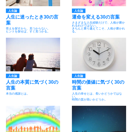
人生論
人生論
人生に迷ったとき30の言
運命を変える30の言葉
葉
さまざまな人生経験だけで、人格が磨か
れるわけではない。
答えを探すから、見つからない。
きちんと乗り越えてこそ、人格が磨かれ
ヒントを探せば、すぐ見つかる。
る。
人生論
人生論
人生の本質に気づく30の
時間の価値に気づく30の
言葉
言葉
本当の感謝とは。
人生の幸せとは、長いかどうかではな
い。
時間の質が高いかどうか。