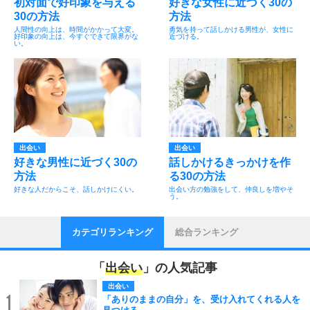
初対面で好印象を与える
好きな女性に近づく30の
30の方法
方法
人間性の向上は、時間がかかって大変。
勇気を持って話しかける男性が、女性に
好印象の向上は、今すぐできて限界がな
近づける。
い。
出会い
出会い
好きな男性に近づく30の
話しかけるきっかけを作
方法
る30の方法
好きな人だからこそ、話しかけにくい。
出会い方の勉強をして、仲良しを増やそ
う。
カテゴリランキング
総合ランキング
「
出会い
」の人気記事
出会い
1
「ありのままの自分」を、受け入れてくれる人を