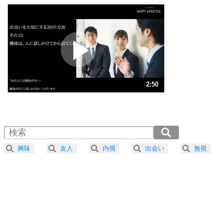
いっそのこと、他人を見ない。
いらいらしない人になる30の方法
プラス思考
2
ポジティブになれない原因は、行動しないから。
ポジティブ思考になる30の方法
ストレス対策
3
人生、なんとかなるもの。
2:50
気楽に生きる30の方法
1.0倍速 （666KB 2分50秒）
1.5倍速 （444KB 1分53秒）
自分磨き
4
器の大きい人は、怒りを優しさで表現する。
2.0倍速 （333KB 1分25秒）
器の大きい人になる30の方法
2.5倍速 （267KB 1分8秒）
興味
友人
内側
出会い
無視
3.0倍速 （222KB 56秒）
プラス思考
5
ネガティブな人は、複雑に考える。
3.5倍速 （191KB 48秒）
ポジティブな人は、シンプルに考える。
4.0倍速 （167KB 42秒）
ポジティブ思考になる30の方法
ストレス対策
6
価値観を捨てると、いらいらも消える。
いらいらしない人になる30の方法