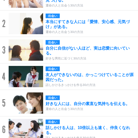
見つける。
運命の人と出会う30の方法
出会い
2
本当にすてきな人には「愛情、安心感、元気づ
け」がある。
運命の人と出会う30の方法
出会い
3
自分に自信がない人ほど、実は恋愛に向いてい
る。
好きな男性に近づく30の方法
出会い
4
友人ができないのは、かっこつけていることが原
因だった。
話しかけるきっかけを作る30の方法
出会い
5
好きな人には、自分の素直な気持ちを伝える。
運命の人と出会う30の方法
出会い
6
話しかける人は、10倍以上も速く、仲良くなれ
る。
話しかけるきっかけを作る30の方法