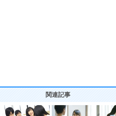
プラス思考
7
気持ちはなくていいから、とにかく癖にしてしま
う。
ポジティブ思考になる30の方法
自分磨き
8
いらない物は、徹底的に捨てる。
気品と美しさを身につける30の方法
勉強法
9
謙虚な人こそ、本当に強い人。
頭の使い方がうまくなる30の方法
恋愛学
10
人を好きになったら、まず相手を徹底的に信じる
ことが大切。
恋する人が知っておきたい30の大切なこと
関連記事