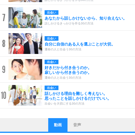
出会い
7
あなたから話しかけないから、知り合えない。
話しかけるきっかけを作る30の方法
出会い
8
自分に自信のある人を選ぶことが大切。
運命の人と出会う30の方法
出会い
9
好きだから付き合うのか。
寂しいから付き合うのか。
運命の人と出会う30の方法
出会い
10
話しかける理由を難しく考えない。
思ったことを話しかけるだけでいい。
出会いを大切にする30の方法
動画
音声
ストレス対策
1
他人と比べない。