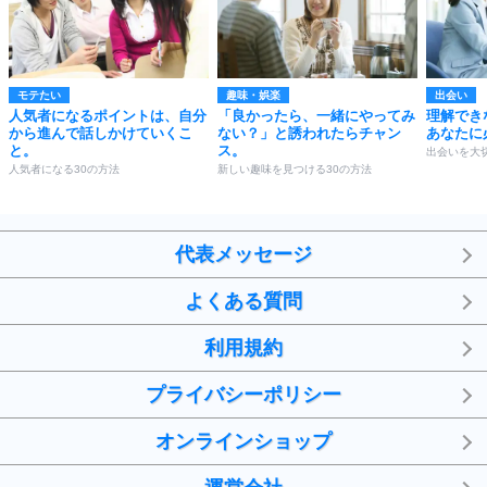
モテたい
趣味・娯楽
出会い
人気者になるポイントは、自分
「良かったら、一緒にやってみ
理解でき
から進んで話しかけていくこ
ない？」と誘われたらチャン
あなたに
と。
ス。
出会いを大
人気者になる30の方法
新しい趣味を見つける30の方法
代表メッセージ
よくある質問
利用規約
プライバシーポリシー
オンラインショップ