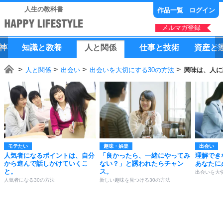
人生の教科書
作品一覧
ログイン
メルマガ登録
神
知識
と
教養
人
と
関係
仕事
と
技術
資産
と
人と関係
出会い
出会いを大切にする30の方法
興味は、人に
モテたい
趣味・娯楽
出会い
人気者になるポイントは、自分
「良かったら、一緒にやってみ
理解でき
から進んで話しかけていくこ
ない？」と誘われたらチャン
あなたに
と。
ス。
出会いを大
人気者になる30の方法
新しい趣味を見つける30の方法