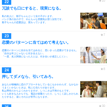
冗談でも口にすると、現実になる。
私の友人に、順子ちゃんという女の子がいます。
パンク系の女の子で、やんちゃな雰囲気が漂う女性です。
順子ちゃんの恋愛話は、変わっています。
恋愛のパターンに当てはめて考えない。
恋愛のパターンに自分を当てはめると、思いきった恋愛ができません。
「自分は年上じゃないと付き合えない」
「一度、友人関係になった人とは、付き合いが成立しにくい」
押してダメなら、引いてみろ。
あなたが積極的に恋のアプローチをしているにもかかわらず、なかなか
うまくいかないときは、私に心当たりがあります。
私は男性だからよくわかりますが、しつこさは不和のもとです。
いくら好きな人からでも、電話が頻繁だったり、しつこく話しかけられ
たりすると、逆にその人が苦手になります。