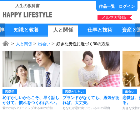
人生の教科書
作品一覧
ログイン
メルマガ登録
神
知識
と
教養
人
と
関係
仕事
と
技術
資産
と
人と関係
出会い
好きな男性に近づく30の方法
恋愛学
恋愛がしたい
出会い
恥ずかしいからこそ、早く話し
ブランドがなくても、勇気があ
恋愛は、
かけて、慣れをつくればいい。
れば、大丈夫。
る。
愛の力がパワーアップする30の方法
あなたが恋に向いている30の理由
好きな女性