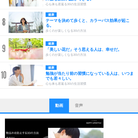
心も体も若返る30の生活習慣
健康
8
テーマを決めて歩くと、カラーバス効果が起こ
る。
歩くのが楽しくなる30の方法
健康
9
「美しい花だ」そう思える人は、幸せだ。
歩くのが楽しくなる30の方法
健康
10
勉強が当たり前の習慣になっている人は、いつま
でも若々しい。
心も体も若返る30の生活習慣
動画
音声
ストレス対策
1
他人と比べない。
いっそのこと、他人を見ない。
いらいらしない人になる30の方法
プラス思考