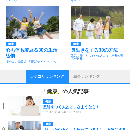
くるのか。
ち抜いた。
健康
健康
心も体も若返る30の生活
長生きをする30の方法
習慣
元気に長生きしている人には、秘密の習
慣がある。
懐かしい音楽は、現代のタイムマシン。
カテゴリランキング
総合ランキング
「
健康
」の人気記事
健康
1
悪態をつく人とは、さようなら！
心も体も若返る30の生活習慣
健康
「いつかやろう」と思っている人は、永遠にする