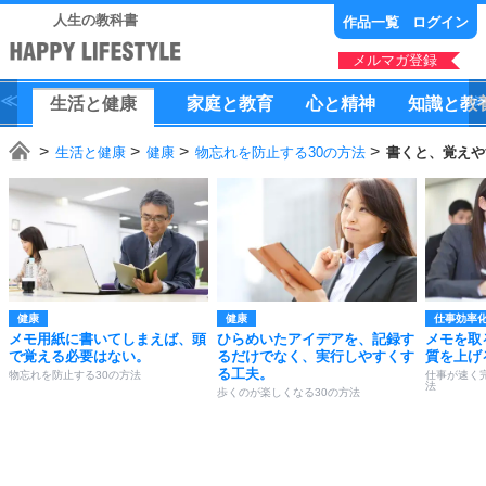
人生の教科書
作品一覧
ログイン
メルマガ登録
生活
と
健康
家庭
と
教育
心
と
精神
知識
と
教
生活と健康
健康
物忘れを防止する30の方法
書くと、覚えや
健康
健康
仕事効率
メモ用紙に書いてしまえば、頭
ひらめいたアイデアを、記録す
メモを取
で覚える必要はない。
るだけでなく、実行しやすくす
質を上げ
る工夫。
物忘れを防止する30の方法
仕事が速く
法
歩くのが楽しくなる30の方法