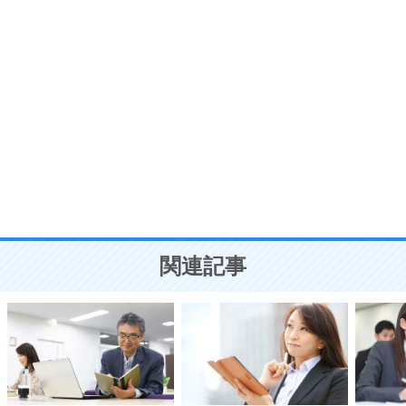
う。
ポジティブ思考になる30の方法
自分磨き
8
いらない物は、徹底的に捨てる。
気品と美しさを身につける30の方法
勉強法
9
謙虚な人こそ、本当に強い人。
頭の使い方がうまくなる30の方法
恋愛学
10
人を好きになったら、まず相手を徹底的に信じる
ことが大切。
恋する人が知っておきたい30の大切なこと
関連記事