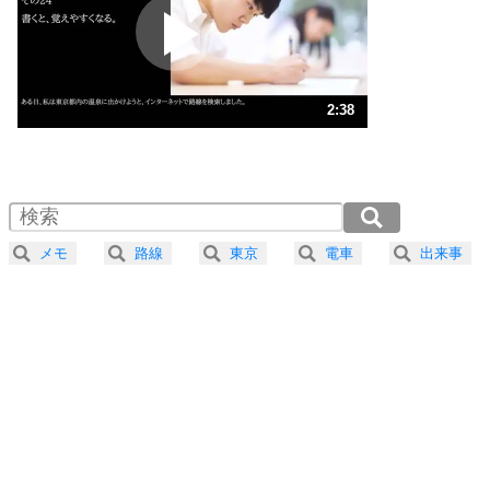
2
ポジティブになれない原因は、行動しないから。
ポジティブ思考になる30の方法
ストレス対策
3
人生、なんとかなるもの。
2:38
気楽に生きる30の方法
1.0倍速 （620KB 2分38秒）
1.5倍速 （413KB 1分45秒）
自分磨き
4
器の大きい人は、怒りを優しさで表現する。
2.0倍速 （310KB 1分19秒）
器の大きい人になる30の方法
2.5倍速 （248KB 1分3秒）
メモ
路線
東京
電車
出来事
3.0倍速 （207KB 52秒）
プラス思考
5
ネガティブな人は、複雑に考える。
3.5倍速 （178KB 45秒）
ポジティブな人は、シンプルに考える。
4.0倍速 （156KB 39秒）
ポジティブ思考になる30の方法
ストレス対策
6
価値観を捨てると、いらいらも消える。
いらいらしない人になる30の方法
プラス思考
7
気持ちはなくていいから、とにかく癖にしてしま