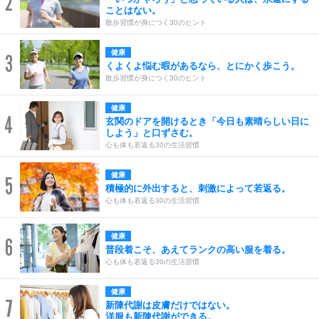
2
ことはない。
散歩習慣が身につく30のヒント
健康
3
くよくよ悩む暇があるなら、とにかく歩こう。
散歩習慣が身につく30のヒント
健康
4
玄関のドアを開けるとき「今日も素晴らしい日に
しよう」と口ずさむ。
心も体も若返る30の生活習慣
健康
5
積極的に外出すると、刺激によって若返る。
心も体も若返る30の生活習慣
健康
6
普段着こそ、あえてランクの高い服を着る。
心も体も若返る30の生活習慣
健康
7
新陳代謝は皮膚だけではない。
洋服も新陳代謝ができる。