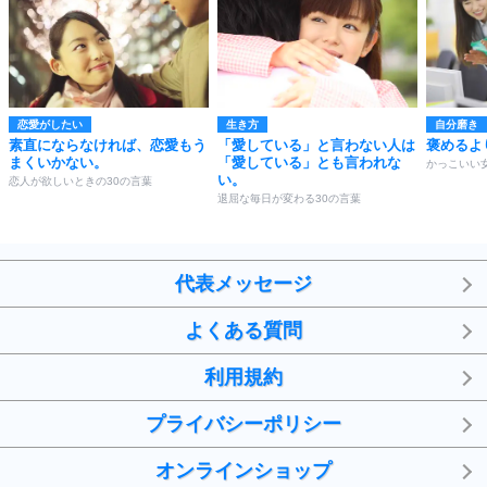
恋愛がしたい
生き方
自分磨き
素直にならなければ、恋愛もう
「愛している」と言わない人は
褒めるよ
まくいかない。
「愛している」とも言われな
かっこいい
い。
恋人が欲しいときの30の言葉
退屈な毎日が変わる30の言葉
代表メッセージ
よくある質問
利用規約
プライバシーポリシー
オンラインショップ