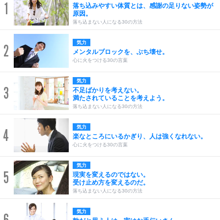
1
落ち込みやすい体質とは、感謝の足りない姿勢が
原因。
落ち込まない人になる30の方法
気力
2
メンタルブロックを、ぶち壊せ。
心に火をつける30の言葉
気力
3
不足ばかりを考えない。
満たされていることを考えよう。
落ち込まない人になる30の方法
気力
4
楽なところにいるかぎり、人は強くなれない。
心に火をつける30の言葉
気力
5
現実を変えるのではない。
受け止め方を変えるのだ。
落ち込まない人になる30の方法
気力
6