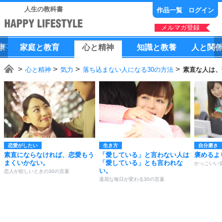
人生の教科書
作品一覧
ログイン
メルマガ登録
康
家庭
と
教育
心
と
精神
知識
と
教養
人
と
関
心と精神
気力
落ち込まない人になる30の方法
素直な人は、
恋愛がしたい
生き方
自分磨き
素直にならなければ、恋愛もう
「愛している」と言わない人は
褒めるよ
まくいかない。
「愛している」とも言われな
かっこいい
い。
恋人が欲しいときの30の言葉
退屈な毎日が変わる30の言葉