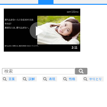
1
他人と比べない。
いっそのこと、他人を見ない。
いらいらしない人になる30の方法
プラス思考
2
ポジティブになれない原因は、行動しないから。
ポジティブ思考になる30の方法
ストレス対策
3
人生、なんとかなるもの。
2:11
気楽に生きる30の方法
1.0倍速 （514KB 2分11秒）
1.5倍速 （343KB 1分27秒）
自分磨き
4
器の大きい人は、怒りを優しさで表現する。
2.0倍速 （257KB 1分5秒）
器の大きい人になる30の方法
2.5倍速 （206KB 52秒）
言葉
誤解
表現
性格
やりとり
3.0倍速 （172KB 43秒）
プラス思考
5
ネガティブな人は、複雑に考える。
3.5倍速 （147KB 37秒）
ポジティブな人は、シンプルに考える。
4.0倍速 （129KB 32秒）
ポジティブ思考になる30の方法
ストレス対策