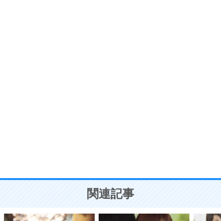
6
価値観を捨てると、いらいらも消える。
いらいらしない人になる30の方法
プラス思考
7
気持ちはなくていいから、とにかく癖にしてしま
う。
ポジティブ思考になる30の方法
自分磨き
8
いらない物は、徹底的に捨てる。
気品と美しさを身につける30の方法
勉強法
9
謙虚な人こそ、本当に強い人。
頭の使い方がうまくなる30の方法
恋愛学
10
人を好きになったら、まず相手を徹底的に信じる
ことが大切。
恋する人が知っておきたい30の大切なこと
関連記事