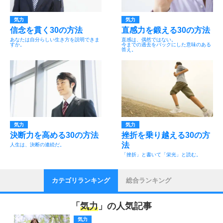
気力
気力
信念を貫く30の方法
直感力を鍛える30の方法
あなたは自分らしい生き方を説明できま
直感は、偶然ではない。
すか。
今までの過去をバックにした意味のある
答え。
気力
気力
決断力を高める30の方法
挫折を乗り越える30の方
法
人生は、決断の連続だ。
「挫折」と書いて「栄光」と読む。
カテゴリランキング
総合ランキング
「
気力
」の人気記事
気力