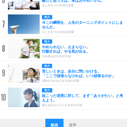
敵だと思う人は、実はお手伝いさん。
心に火をつける30の言葉
気力
7
今この瞬間を、人生のターニングポイントにしま
せんか。
心に火をつける30の言葉
気力
8
やめられない、止まらない。
行動すれば、やる気が出る。
やる気を出す30の方法
気力
9
苦しいときは、自分に問いかける。
「ここで頑張らなければ、いつ頑張るのか」
頑張る力がみなぎる30の言葉
気力
10
起こった現実に対して、まず「ありがたい」と考
えよう。
落ち込まない人になる30の方法
動画
音声
ストレス対策