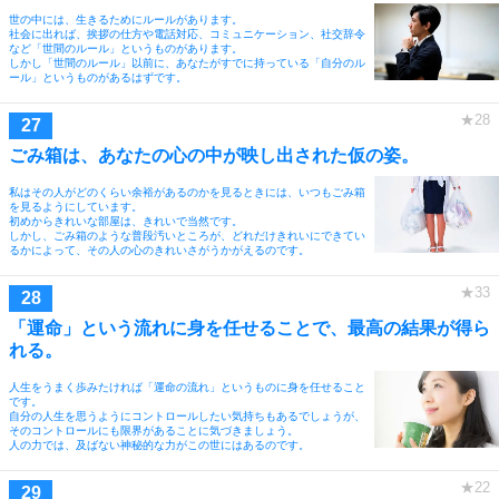
世の中には、生きるためにルールがあります。
社会に出れば、挨拶の仕方や電話対応、コミュニケーション、社交辞令
など「世間のルール」というものがあります。
しかし「世間のルール」以前に、あなたがすでに持っている「自分のル
ール」というものがあるはずです。
ごみ箱は、あなたの心の中が映し出された仮の姿。
私はその人がどのくらい余裕があるのかを見るときには、いつもごみ箱
を見るようにしています。
初めからきれいな部屋は、きれいで当然です。
しかし、ごみ箱のような普段汚いところが、どれだけきれいにできてい
るかによって、その人の心のきれいさがうかがえるのです。
「運命」という流れに身を任せることで、最高の結果が得ら
れる。
人生をうまく歩みたければ「運命の流れ」というものに身を任せること
です。
自分の人生を思うようにコントロールしたい気持ちもあるでしょうが、
そのコントロールにも限界があることに気づきましょう。
人の力では、及ばない神秘的な力がこの世にはあるのです。