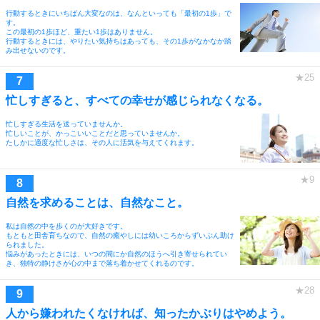
行動するときにいちばん大変なのは、なんといっても「最初の1歩」で
す。
この最初の1歩ほど、重たい1歩はありません。
行動するときには、やりたい気持ちはあっても、その1歩がなかなか踏
み出せないのです。
忙しすぎると、すべての幸せが感じられなくなる。
忙しすぎる生活を送っていませんか。
忙しいことが、かっこいいことだと思っていませんか。
たしかに適度な忙しさは、その人に活気を与えてくれます。
自然を求めることは、自然なこと。
私は自然の中を歩くのが大好きです。
もともと田舎育ちなので、自然の癒やしには幼いころからずいぶん助け
られました。
悩みがあったときには、いつの間にか自然のほうへ引き寄せられてい
き、独特の静けさが心の中まで落ち着かせてくれるのです。
人から嫌われたくなければ、知ったかぶりはやめよう。