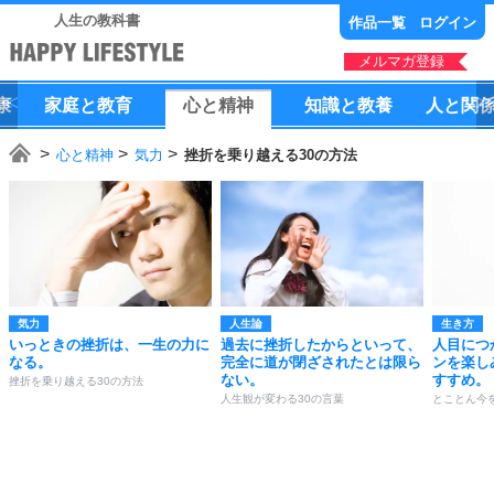
人生の教科書
作品一覧
ログイン
メルマガ登録
康
家庭
と
教育
心
と
精神
知識
と
教養
人
と
関
心と精神
気力
挫折を乗り越える30の方法
気力
人生論
生き方
いっときの挫折は、一生の力に
過去に挫折したからといって、
人目につ
なる。
完全に道が閉ざされたとは限ら
ンを楽し
ない。
すすめ。
挫折を乗り越える30の方法
人生観が変わる30の言葉
とことん今