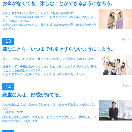
お金がなくても、楽しむことができるようになろう。
人間が生きていくためには、たしかにお金は必要です。
しかし、お金があるから楽しめて、お金がないから何も楽しめないとい
うことはありません。
お金がなければないなりに、知恵を振り絞れば何か楽しめる方法がある
はずです。
嫌なことを、いつまでも引きずらないようにしよう。
嫌なことがあったときは、反省さえすればさっと忘れてもかまいませ
ん。
反省をして「今後は気をつけよう」と心に誓うことさえできれば、失敗
にこだわる必要はないのです。
くよくよすることはあっても、長引かせるのは良くありません。
謙虚な人は、好感が持てる。
人生の山によくぶち当たってしまう人は、決まってあることが欠けてい
ます。
「謙虚さ」です。
も
謙虚さがないために、つまらないところでつまずいたり、
揉
めたり、人
間関係がおかしくなります。