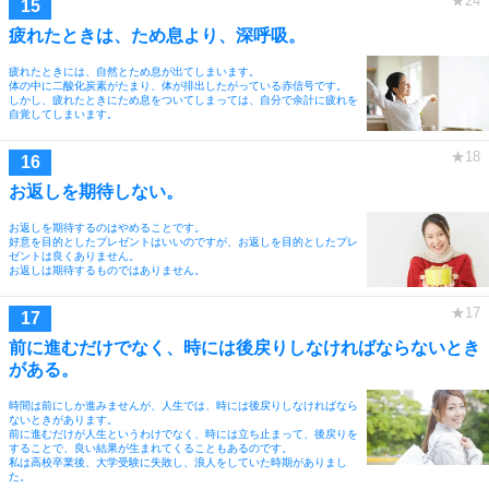
疲れたときは、ため息より、深呼吸。
疲れたときには、自然とため息が出てしまいます。
体の中に二酸化炭素がたまり、体が排出したがっている赤信号です。
しかし、疲れたときにため息をついてしまっては、自分で余計に疲れを
自覚してしまいます。
お返しを期待しない。
お返しを期待するのはやめることです。
好意を目的としたプレゼントはいいのですが、お返しを目的としたプレ
ゼントは良くありません。
お返しは期待するものではありません。
前に進むだけでなく、時には後戻りしなければならないとき
がある。
時間は前にしか進みませんが、人生では、時には後戻りしなければなら
ないときがあります。
前に進むだけが人生というわけでなく、時には立ち止まって、後戻りを
することで、良い結果が生まれてくることもあるのです。
私は高校卒業後、大学受験に失敗し、浪人をしていた時期がありまし
た。