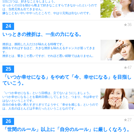
1日に1つは、好きなことをしましょう。
せっかくの1日を朝から晩まで好きなことすらできなかったというので
は、当然元気も出てきません。
嫌なことをいやいややったところで、やはり元気は出ないのです。
いっときの挫折は、一生の力になる。
挫折は、挑戦した人だけが味わえる特権です。
挑戦をすればするほど、大きな挫折も味わえるチャンスが巡ってきま
す。
挫折とは、響きこそ悪いですが、それほど悪い経験ではありません。
「いつか幸せになる」をやめて「今、幸せになる」を目指し
ていこう。
「いつか幸せになる」という目標は、立てないようにしましょう。
いつか幸せになることを最終目標にしてしまうと、つまり、今は幸せで
はないということです。
自分の命を使い果たすぎりぎりでようやく「幸せを感じる」というので
は、人生のほとんどは不幸だったということなのです。
「世間のルール」以上に「自分のルール」に厳しくなろう。