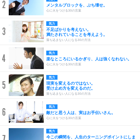
2
メンタルブロックを、ぶち壊せ。
心に火をつける30の言葉
気力
3
不足ばかりを考えない。
満たされていることを考えよう。
落ち込まない人になる30の方法
気力
4
楽なところにいるかぎり、人は強くなれない。
心に火をつける30の言葉
気力
5
現実を変えるのではない。
受け止め方を変えるのだ。
落ち込まない人になる30の方法
気力
6
敵だと思う人は、実はお手伝いさん。
心に火をつける30の言葉
気力
7
今この瞬間を、人生のターニングポイントにしま