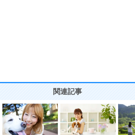
7
う。
ポジティブ思考になる30の方法
自分磨き
8
いらない物は、徹底的に捨てる。
気品と美しさを身につける30の方法
勉強法
9
謙虚な人こそ、本当に強い人。
頭の使い方がうまくなる30の方法
恋愛学
10
人を好きになったら、まず相手を徹底的に信じる
ことが大切。
恋する人が知っておきたい30の大切なこと
関連記事