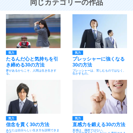
同じカテゴリーの作品
気力
気力
たるんだ心と気持ちを引
プレッシャーに強くなる
き締める30の方法
30の方法
夢があるからこそ、人間は生き生きす
プレッシャーは、苦しむものではなく、
る。
生かすもの。
気力
気力
信念を貫く30の方法
直感力を鍛える30の方法
あなたは自分らしい生き方を説明できま
直感は、偶然ではない。