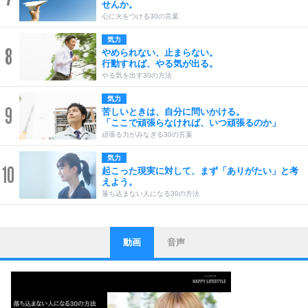
せんか。
心に火をつける30の言葉
気力
8
やめられない、止まらない。
行動すれば、やる気が出る。
やる気を出す30の方法
気力
9
苦しいときは、自分に問いかける。
「ここで頑張らなければ、いつ頑張るのか」
頑張る力がみなぎる30の言葉
気力
10
起こった現実に対して、まず「ありがたい」と考
えよう。
落ち込まない人になる30の方法
動画
音声
ストレス対策
1
他人と比べない。
いっそのこと、他人を見ない。
いらいらしない人になる30の方法