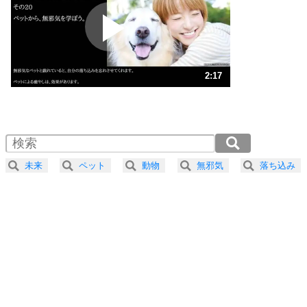
プラス思考
2
ポジティブになれない原因は、行動しないから。
ポジティブ思考になる30の方法
ストレス対策
3
人生、なんとかなるもの。
2:17
気楽に生きる30の方法
1.0倍速 （539KB 2分17秒）
1.5倍速 （360KB 1分31秒）
自分磨き
4
器の大きい人は、怒りを優しさで表現する。
2.0倍速 （270KB 1分8秒）
器の大きい人になる30の方法
2.5倍速 （216KB 55秒）
未来
ペット
動物
無邪気
落ち込み
3.0倍速 （180KB 45秒）
プラス思考
5
ネガティブな人は、複雑に考える。
3.5倍速 （155KB 39秒）
ポジティブな人は、シンプルに考える。
4.0倍速 （135KB 34秒）
ポジティブ思考になる30の方法
ストレス対策
6
価値観を捨てると、いらいらも消える。
いらいらしない人になる30の方法
プラス思考
気持ちはなくていいから、とにかく癖にしてしま