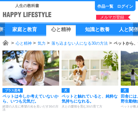
人生の教科書
作品一覧
ログイン
メルマガ登録
康
家庭
と
教育
心
と
精神
知識
と
教養
人
と
関
心と精神
気力
落ち込まない人になる30の方法
ペットから、
プラス思考
犬
犬
ペットは今しか考えていないか
ペットと触れていると、純粋な
田舎には
ら、いつも元気だ。
気持ちになれる。
野生動物
絶望の人生に希望の光を見いだす30の方
犬との愛情を育む30の育て方
ペットが教
法