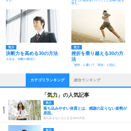
すか。
今までの過去をバックにした意味のある
答え。
気力
気力
決断力を高める30の方法
挫折を乗り越える30の方
法
人生は、決断の連続だ。
「挫折」と書いて「栄光」と読む。
カテゴリランキング
総合ランキング
「
気力
」の人気記事
気力
1
落ち込みやすい体質とは、感謝の足りない姿勢が
原因。
落ち込まない人になる30の方法
気力