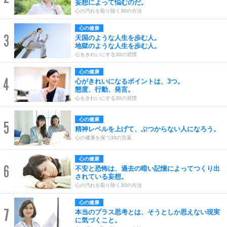
妄想によって悩むのだ。
心の汚れを取り除く30の方法
心の健康
3
天国のような人生を歩む人。
地獄のような人生を歩む人。
心をきれいにする30の習慣
心の健康
4
心がきれいになるポイントは、3つ。
態度、行動、発言。
心をきれいにする30の習慣
心の健康
5
精神レベルを上げて、ぶつからない人になろう。
心の健康を保つ30の言葉
心の健康
6
不安と恐怖は、過去の暗い記憶によってつくり出
されている妄想。
心の汚れを取り除く30の方法
心の健康
7
本当のプラス思考とは、そうとしか思えない現実
に気づくこと。