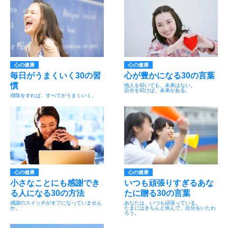
心の健康
心の健康
毎日がうまくいく30の習
心が豊かになる30の言葉
慣
他人を叩いても、未来はない。
自分を叩けば、未来がある。
掃除をすれば、すべてがうまくいく。
心の健康
心の健康
小さなことにも感謝でき
いつも頑張りすぎるあな
る人になる30の方法
たに贈る30の言葉
感謝のスイッチがオフになっていません
あなたは、いつも頑張っている。
か。
たまにはきちんと休んで、自分をいたわ
ろう。