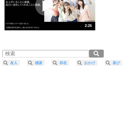
2
ポジティブになれない原因は、行動しないから。
ポジティブ思考になる30の方法
ストレス対策
3
人生、なんとかなるもの。
2:26
気楽に生きる30の方法
1.0倍速 （571KB 2分26秒）
1.5倍速 （381KB 1分37秒）
自分磨き
4
器の大きい人は、怒りを優しさで表現する。
2.0倍速 （286KB 1分13秒）
器の大きい人になる30の方法
2.5倍速 （229KB 58秒）
友人
感謝
存在
おかげ
喜び
3.0倍速 （191KB 48秒）
プラス思考
5
ネガティブな人は、複雑に考える。
3.5倍速 （164KB 41秒）
ポジティブな人は、シンプルに考える。
4.0倍速 （144KB 36秒）
ポジティブ思考になる30の方法
ストレス対策
6
価値観を捨てると、いらいらも消える。
いらいらしない人になる30の方法
プラス思考
7
気持ちはなくていいから、とにかく癖にしてしま
う。