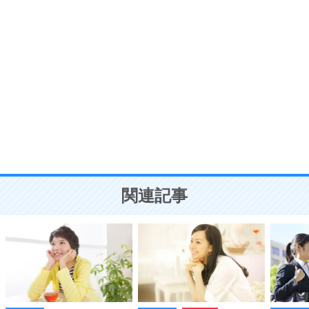
ポジティブ思考になる30の方法
自分磨き
8
いらない物は、徹底的に捨てる。
気品と美しさを身につける30の方法
勉強法
9
謙虚な人こそ、本当に強い人。
頭の使い方がうまくなる30の方法
恋愛学
10
人を好きになったら、まず相手を徹底的に信じる
ことが大切。
恋する人が知っておきたい30の大切なこと
関連記事