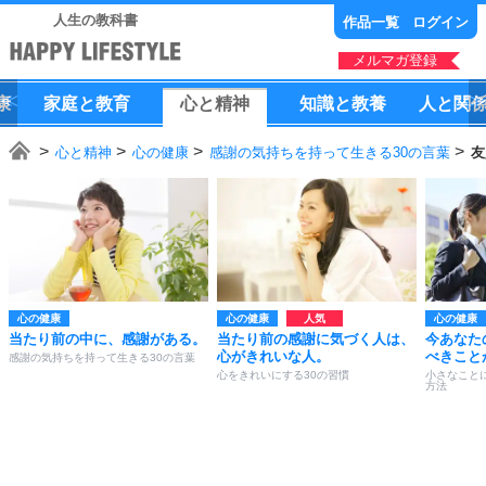
人生の教科書
作品一覧
ログイン
メルマガ登録
康
家庭
と
教育
心
と
精神
知識
と
教養
人
と
関
心と精神
心の健康
感謝の気持ちを持って生きる30の言葉
友
心の健康
心の健康
心の健康
当たり前の中に、感謝がある。
当たり前の感謝に気づく人は、
今あなた
心がきれいな人。
べきこと
感謝の気持ちを持って生きる30の言葉
心をきれいにする30の習慣
小さなこと
方法