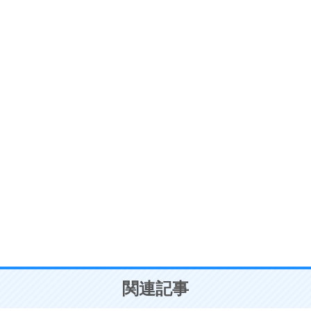
ストレス対策
6
価値観を捨てると、いらいらも消える。
いらいらしない人になる30の方法
プラス思考
7
気持ちはなくていいから、とにかく癖にしてしま
う。
ポジティブ思考になる30の方法
自分磨き
8
いらない物は、徹底的に捨てる。
気品と美しさを身につける30の方法
勉強法
9
謙虚な人こそ、本当に強い人。
頭の使い方がうまくなる30の方法
恋愛学
10
人を好きになったら、まず相手を徹底的に信じる
ことが大切。
恋する人が知っておきたい30の大切なこと
関連記事