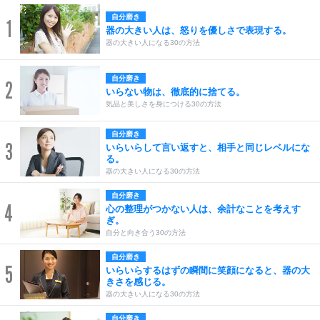
自分磨き
1
器の大きい人は、怒りを優しさで表現する。
器の大きい人になる30の方法
自分磨き
2
いらない物は、徹底的に捨てる。
気品と美しさを身につける30の方法
自分磨き
3
いらいらして言い返すと、相手と同じレベルにな
る。
器の大きい人になる30の方法
自分磨き
4
心の整理がつかない人は、余計なことを考えす
ぎ。
自分と向き合う30の方法
自分磨き
5
いらいらするはずの瞬間に笑顔になると、器の大
きさを感じる。
器の大きい人になる30の方法
自分磨き