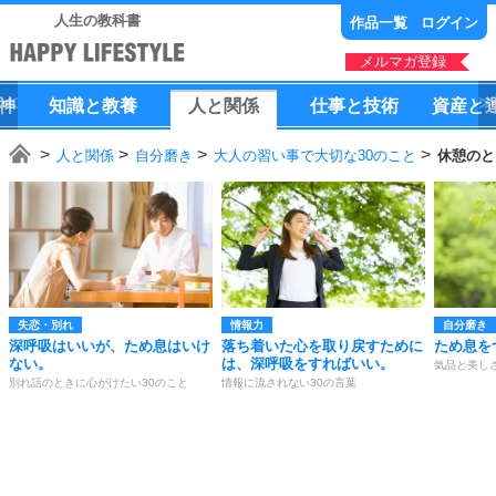
人生の教科書
作品一覧
ログイン
メルマガ登録
神
知識
と
教養
人
と
関係
仕事
と
技術
資産
と
人と関係
自分磨き
大人の習い事で大切な30のこと
休憩のと
失恋・別れ
情報力
自分磨き
深呼吸はいいが、ため息はいけ
落ち着いた心を取り戻すために
ため息を
ない。
は、深呼吸をすればいい。
気品と美し
別れ話のときに心がけたい30のこと
情報に流されない30の言葉