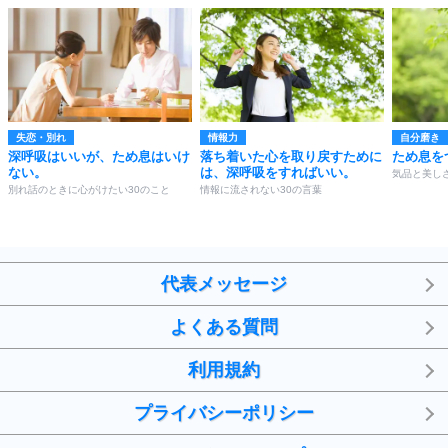
失恋・別れ
情報力
自分磨き
深呼吸はいいが、ため息はいけ
落ち着いた心を取り戻すために
ため息を
ない。
は、深呼吸をすればいい。
気品と美し
別れ話のときに心がけたい30のこと
情報に流されない30の言葉
代表メッセージ
よくある質問
利用規約
プライバシーポリシー