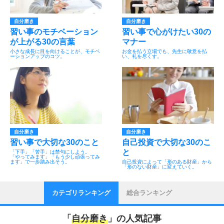
自分磨き
自分磨き
習い事のモチベーション
習い事で心がけたい30の
が上がる30の言葉
マナー
小さな成長に目を向けることが、モチベ
お金を払う立場でも、先生に敬意を払
ーションアップのコツ。
い、礼を尽くす。
自分磨き
自分磨き
習い事で大切な30のこと
自己投資で大切な30のこ
と
「下手」「苦手」は禁句にしよう。
「やってみます」「もう少し頑張ってみ
ます」で一歩踏み出そう。
自己投資によって「形のある財産」から
「形のない財産」に変えていく。
カテゴリランキング
総合ランキング
「
自分磨き
」の人気記事