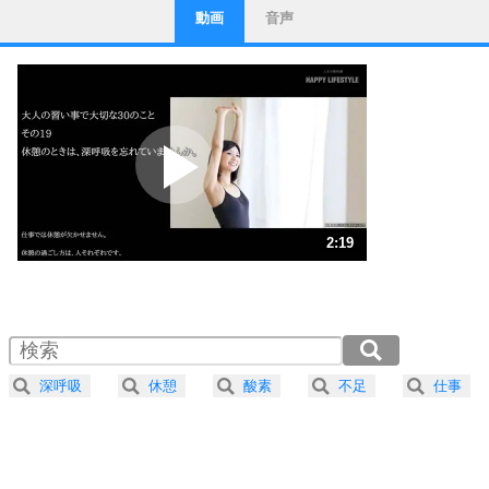
動画
音声
ストレス対策
1
他人と比べない。
いっそのこと、他人を見ない。
いらいらしない人になる30の方法
プラス思考
2
ポジティブになれない原因は、行動しないから。
ポジティブ思考になる30の方法
ストレス対策
3
人生、なんとかなるもの。
2:19
気楽に生きる30の方法
1.0倍速 （545KB 2分19秒）
1.5倍速 （363KB 1分32秒）
自分磨き
4
器の大きい人は、怒りを優しさで表現する。
2.0倍速 （273KB 1分9秒）
器の大きい人になる30の方法
2.5倍速 （218KB 55秒）
深呼吸
休憩
酸素
不足
仕事
3.0倍速 （182KB 46秒）
プラス思考
5
ネガティブな人は、複雑に考える。
3.5倍速 （156KB 39秒）
ポジティブな人は、シンプルに考える。
4.0倍速 （137KB 34秒）
ポジティブ思考になる30の方法