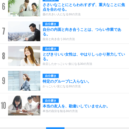
6
ささいなことにとらわれすぎず、重大なことに焦
点を合わせる。
器の大きい人になる30の方法
自分磨き
7
自分の内面と向き合うことは、つらい作業であ
る。
自分と向き合う30の方法
自分磨き
8
とびきりいい女性は、やはりしっかり努力してい
る。
自立したかっこいい女になる30の方法
自分磨き
9
特定のグループに入らない。
かっこいい女になる30の方法
自分磨き
10
本当の友人を、勘違いしていませんか。
本当の自分を知る30の方法