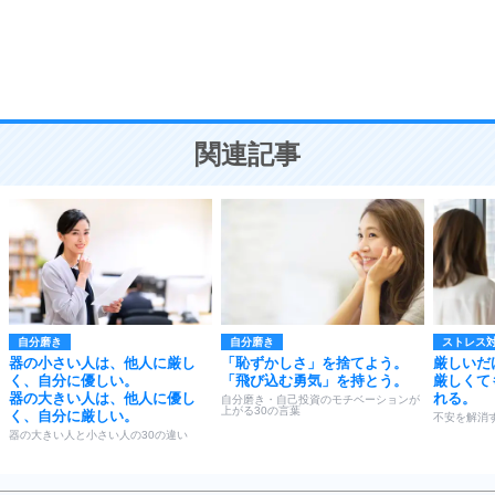
9
謙虚な人こそ、本当に強い人。
頭の使い方がうまくなる30の方法
恋愛学
10
人を好きになったら、まず相手を徹底的に信じる
ことが大切。
恋する人が知っておきたい30の大切なこと
関連記事
自分磨き
自分磨き
ストレス
器の小さい人は、他人に厳し
「恥ずかしさ」を捨てよう。
厳しいだ
く、自分に優しい。
「飛び込む勇気」を持とう。
厳しくて
器の大きい人は、他人に優し
れる。
自分磨き・自己投資のモチベーションが
上がる30の言葉
く、自分に厳しい。
不安を解消す
器の大きい人と小さい人の30の違い