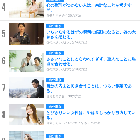
4
心の整理がつかない人は、余計なことを考えす
ぎ。
自分と向き合う30の方法
自分磨き
5
いらいらするはずの瞬間に笑顔になると、器の大
きさを感じる。
器の大きい人になる30の方法
自分磨き
6
ささいなことにとらわれすぎず、重大なことに焦
点を合わせる。
器の大きい人になる30の方法
自分磨き
7
自分の内面と向き合うことは、つらい作業であ
る。
自分と向き合う30の方法
自分磨き
8
とびきりいい女性は、やはりしっかり努力してい
る。
自立したかっこいい女になる30の方法
自分磨き