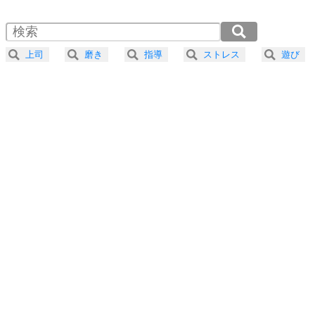
1.5倍速 （380KB 1分37秒）
自分磨き
4
器の大きい人は、怒りを優しさで表現する。
2.0倍速 （285KB 1分12秒）
器の大きい人になる30の方法
2.5倍速 （228KB 58秒）
上司
磨き
指導
ストレス
遊び
3.0倍速 （191KB 48秒）
プラス思考
5
ネガティブな人は、複雑に考える。
3.5倍速 （163KB 41秒）
ポジティブな人は、シンプルに考える。
4.0倍速 （143KB 36秒）
ポジティブ思考になる30の方法
ストレス対策
6
価値観を捨てると、いらいらも消える。
いらいらしない人になる30の方法
プラス思考
7
気持ちはなくていいから、とにかく癖にしてしま
う。
ポジティブ思考になる30の方法
自分磨き
8
いらない物は、徹底的に捨てる。
気品と美しさを身につける30の方法
勉強法