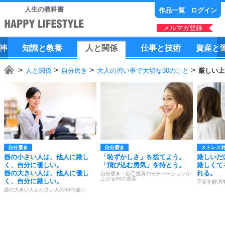
人生の教科書
作品一覧
ログイン
メルマガ登録
神
知識
と
教養
人
と
関係
仕事
と
技術
資産
と
人と関係
自分磨き
大人の習い事で大切な30のこと
厳しい上
自分磨き
自分磨き
ストレス
器の小さい人は、他人に厳し
「恥ずかしさ」を捨てよう。
厳しいだ
く、自分に優しい。
「飛び込む勇気」を持とう。
厳しくて
器の大きい人は、他人に優し
れる。
自分磨き・自己投資のモチベーションが
上がる30の言葉
く、自分に厳しい。
不安を解消す
器の大きい人と小さい人の30の違い