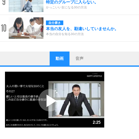
9
特定のグループに入らない。
かっこいい女になる30の方法
自分磨き
10
本当の友人を、勘違いしていませんか。
本当の自分を知る30の方法
動画
音声
ストレス対策
1
他人と比べない。
いっそのこと、他人を見ない。
いらいらしない人になる30の方法
プラス思考
2
ポジティブになれない原因は、行動しないから。
ポジティブ思考になる30の方法
ストレス対策
3
人生、なんとかなるもの。
2:25
気楽に生きる30の方法
1.0倍速 （570KB 2分25秒）