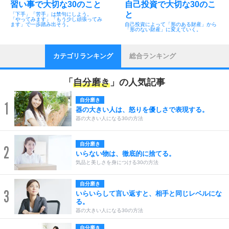
習い事で大切な30のこと
自己投資で大切な30のこ
と
「下手」「苦手」は禁句にしよう。
「やってみます」「もう少し頑張ってみ
ます」で一歩踏み出そう。
自己投資によって「形のある財産」から
「形のない財産」に変えていく。
カテゴリランキング
総合ランキング
「
自分磨き
」の人気記事
自分磨き
1
器の大きい人は、怒りを優しさで表現する。
器の大きい人になる30の方法
自分磨き
2
いらない物は、徹底的に捨てる。
気品と美しさを身につける30の方法
自分磨き
3
いらいらして言い返すと、相手と同じレベルにな
る。
器の大きい人になる30の方法
自分磨き