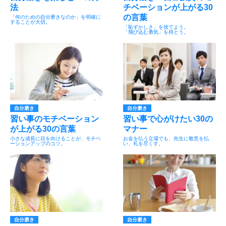
法
チベーションが上がる30
の言葉
「何のための自分磨きなのか」を明確に
することが大切。
「恥ずかしさ」を捨てよう。
「飛び込む勇気」を持とう。
自分磨き
自分磨き
習い事のモチベーション
習い事で心がけたい30の
が上がる30の言葉
マナー
小さな成長に目を向けることが、モチベ
お金を払う立場でも、先生に敬意を払
ーションアップのコツ。
い、礼を尽くす。
自分磨き
自分磨き