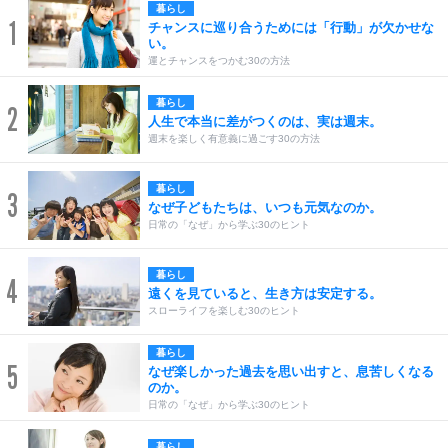
暮らし
1
チャンスに巡り合うためには「行動」が欠かせな
い。
運とチャンスをつかむ30の方法
暮らし
2
人生で本当に差がつくのは、実は週末。
週末を楽しく有意義に過ごす30の方法
暮らし
3
なぜ子どもたちは、いつも元気なのか。
日常の「なぜ」から学ぶ30のヒント
暮らし
4
遠くを見ていると、生き方は安定する。
スローライフを楽しむ30のヒント
暮らし
5
なぜ楽しかった過去を思い出すと、息苦しくなる
のか。
日常の「なぜ」から学ぶ30のヒント
暮らし