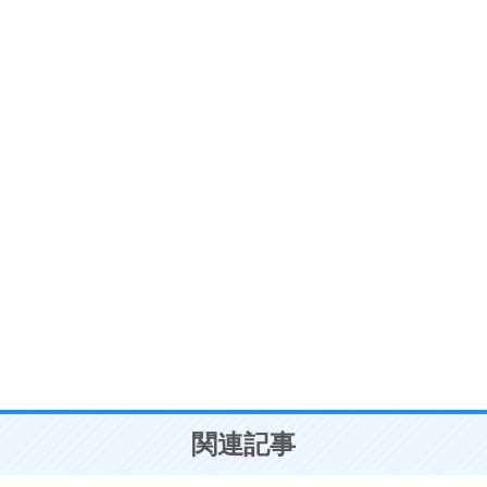
ストレス対策
6
価値観を捨てると、いらいらも消える。
いらいらしない人になる30の方法
プラス思考
7
気持ちはなくていいから、とにかく癖にしてしま
う。
ポジティブ思考になる30の方法
自分磨き
8
いらない物は、徹底的に捨てる。
気品と美しさを身につける30の方法
勉強法
9
謙虚な人こそ、本当に強い人。
頭の使い方がうまくなる30の方法
恋愛学
10
人を好きになったら、まず相手を徹底的に信じる
ことが大切。
恋する人が知っておきたい30の大切なこと
関連記事