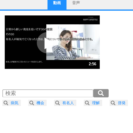
動画
音声
ストレス対策
1
他人と比べない。
いっそのこと、他人を見ない。
いらいらしない人になる30の方法
プラス思考
2
ポジティブになれない原因は、行動しないから。
ポジティブ思考になる30の方法
ストレス対策
3
人生、なんとかなるもの。
2:56
気楽に生きる30の方法
1.0倍速 （690KB 2分56秒）
1.5倍速 （461KB 1分57秒）
自分磨き
4
器の大きい人は、怒りを優しさで表現する。
2.0倍速 （346KB 1分28秒）
器の大きい人になる30の方法
2.5倍速 （277KB 1分10秒）
病気
機会
有名人
理解
啓発
3.0倍速 （231KB 58秒）
プラス思考
5
ネガティブな人は、複雑に考える。
3.5倍速 （198KB 50秒）
ポジティブな人は、シンプルに考える。
4.0倍速 （173KB 44秒）
ポジティブ思考になる30の方法