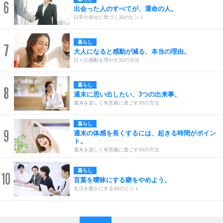
6
出会った人のすべてが、運命の人。
日常の幸せに気づく30のヒント
暮らし
7
大人になると感動が減る、本当の理由。
日々の感動を増やす30の方法
暮らし
8
週末に思い出したい、3つの出来事。
週末を楽しく有意義に過ごす30の方法
暮らし
9
週末の体感を長くするには、起きる時間がポイン
ト。
週末を楽しく有意義に過ごす30の方法
暮らし
10
言葉を曖昧にする癖をやめよう。
生活を豊かにする30のヒント