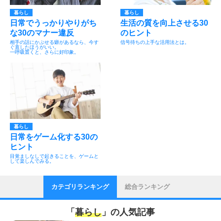
暮らし
暮らし
日常でうっかりやりがち
生活の質を向上させる30
な30のマナー違反
のヒント
相手の話にかぶせる癖があるなら、今す
信号待ちの上手な活用法とは。
ぐ直したほうがいい。
一呼吸置くと、さらに好印象。
暮らし
日常をゲーム化する30の
ヒント
目覚ましなしで起きることを、ゲームと
して楽しんでみる。
カテゴリランキング
総合ランキング
「
暮らし
」の人気記事