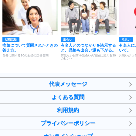
就職活動
出会い
片思い
病気について質問されたときの
有名人とのつながりを誇示する
有名人に
答え方。
と、品格も出会い運も下がる。
いて。
自分に関する30の面接の定番質問
何気ない日常を出会いの冒険に変える30
片思いがつ
のヒント
代表メッセージ
よくある質問
利用規約
プライバシーポリシー