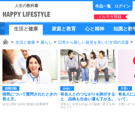
人生の教科書
作品一覧
ログイン
メルマガ登録
生活
と
健康
家庭
と
教育
心
と
精神
知識
と
教
生活と健康
暮らし
日常から新しい発見を見いだす30の言葉
就職活動
出会い
片思い
病気について質問されたときの
有名人とのつながりを誇示する
有名人に
答え方。
と、品格も出会い運も下がる。
いて。
自分に関する30の面接の定番質問
何気ない日常を出会いの冒険に変える30
片思いがつ
のヒント