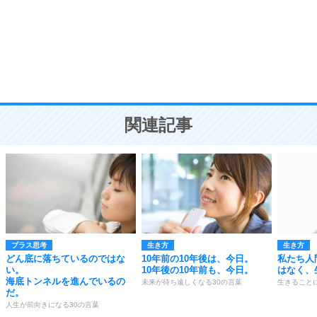
勉強法
9
謙虚な人こそ、本当に強い人。
頭の使い方がうまくなる30の方法
恋愛学
10
人を好きになったら、まず相手を徹底的に信じる
ことが大切。
恋する人が知っておきたい30の大切なこと
関連記事
プラス思考
生き方
生き方
どん底に落ちているのではな
10年前の10年後は、今日。
私たち人
い。
10年後の10年前も、今日。
はなく、
海底トンネルを進んでいるの
未来が待ち遠しくなる30の言葉
生きること
だ。
人生が前向きになる30の言葉