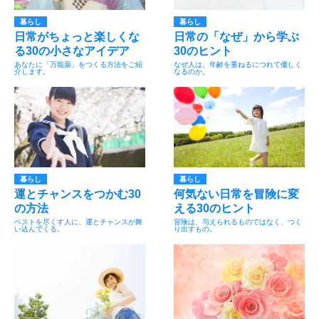
暮らし
暮らし
日常がちょっと楽しくな
日常の「なぜ」から学ぶ
る30の小さなアイデア
30のヒント
あなたに「万能薬」をつくる方法をご紹
なぜ人は、年齢を重ねるにつれて優しく
介します。
なるのか。
暮らし
暮らし
運とチャンスをつかむ30
何気ない日常を冒険に変
の方法
える30のヒント
ベストを尽くす人に、運とチャンスが舞
冒険は、与えられるものではなく、つく
い込んでくる。
り出すもの。