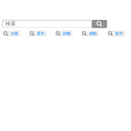
1.0倍速 （913KB 3分53秒）
1.5倍速 （609KB 2分35秒）
自分磨き
4
器の大きい人は、怒りを優しさで表現する。
2.0倍速 （457KB 1分56秒）
器の大きい人になる30の方法
2.5倍速 （366KB 1分33秒）
太陽
星空
距離
感動
夜空
3.0倍速 （305KB 1分17秒）
プラス思考
5
ネガティブな人は、複雑に考える。
3.5倍速 （261KB 1分6秒）
ポジティブな人は、シンプルに考える。
4.0倍速 （229KB 58秒）
ポジティブ思考になる30の方法
ストレス対策
6
価値観を捨てると、いらいらも消える。
いらいらしない人になる30の方法
プラス思考
7
気持ちはなくていいから、とにかく癖にしてしま
う。
ポジティブ思考になる30の方法
自分磨き
8
いらない物は、徹底的に捨てる。
気品と美しさを身につける30の方法