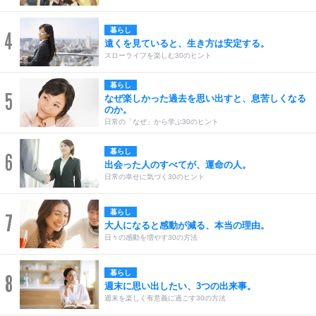
暮らし
4
遠くを見ていると、生き方は安定する。
スローライフを楽しむ30のヒント
暮らし
5
なぜ楽しかった過去を思い出すと、息苦しくなる
のか。
日常の「なぜ」から学ぶ30のヒント
暮らし
6
出会った人のすべてが、運命の人。
日常の幸せに気づく30のヒント
暮らし
7
大人になると感動が減る、本当の理由。
日々の感動を増やす30の方法
暮らし
8
週末に思い出したい、3つの出来事。
週末を楽しく有意義に過ごす30の方法