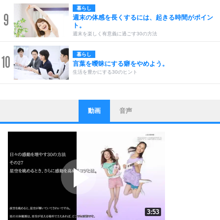
暮らし
9
週末の体感を長くするには、起きる時間がポイン
ト。
週末を楽しく有意義に過ごす30の方法
暮らし
10
言葉を曖昧にする癖をやめよう。
生活を豊かにする30のヒント
動画
音声
ストレス対策
1
他人と比べない。
いっそのこと、他人を見ない。
いらいらしない人になる30の方法
プラス思考
2
ポジティブになれない原因は、行動しないから。
ポジティブ思考になる30の方法
ストレス対策
3
人生、なんとかなるもの。
3:53
気楽に生きる30の方法