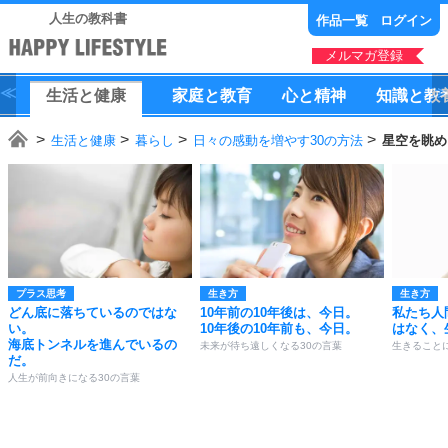
人生の教科書
作品一覧
ログイン
メルマガ登録
生活
と
健康
家庭
と
教育
心
と
精神
知識
と
教
生活と健康
暮らし
日々の感動を増やす30の方法
星空を眺め
プラス思考
生き方
生き方
どん底に落ちているのではな
10年前の10年後は、今日。
私たち人
い。
10年後の10年前も、今日。
はなく、
海底トンネルを進んでいるの
未来が待ち遠しくなる30の言葉
生きること
だ。
人生が前向きになる30の言葉