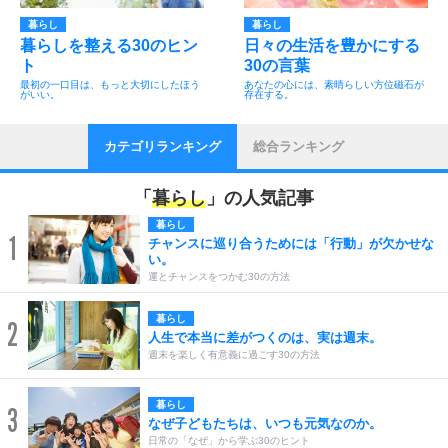
暮らし
暮らし
暮らしを整える30のヒン
日々の生活を豊かにする
ト
30の言葉
最初の一口目は、もっと大切にしたほう
あなたの心には、素晴らしい方位磁石が
がいい。
存在する。
カテゴリランキング
総合ランキング
「
暮らし
」の人気記事
暮らし
1
チャンスに巡り合うためには「行動」が欠かせな
い。
運とチャンスをつかむ30の方法
暮らし
2
人生で本当に差がつくのは、実は週末。
週末を楽しく有意義に過ごす30の方法
暮らし
3
なぜ子どもたちは、いつも元気なのか。
日常の「なぜ」から学ぶ30のヒント