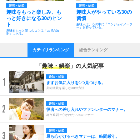
趣味・娯楽
趣味・娯楽
趣味をもっと楽しみ、も
趣味人がやっている30の
っと好きになる30のヒン
習慣
ト
趣味人は、心の中に「エンジョイメータ
ー」を持っている。
趣味をもっと楽しむコツは「as ifの法
則」にある。
カテゴリランキング
総合ランキング
「
趣味・娯楽
」の人気記事
趣味・娯楽
1
まずお気に入りを1つ見つける。
美術鑑賞を楽しむ30の方法
趣味・娯楽
2
役者への差し入れやファンレターのマナー。
舞台観劇で心がけたい30のマナー
趣味・娯楽
3
最も心がけるべきマナーは、時間厳守。