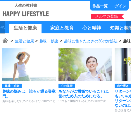
人生の教科書
作品一覧
ログイン
メルマガ登録
生活
と
健康
家庭
と
教育
心
と
精神
知識
と
教
生活と健康
趣味・娯楽
趣味に飽きたときの30の対処法
趣味
趣味・娯楽
心の健康
自分磨き
趣味の悩みは、誰もが通る登竜
あなたがご機嫌でいることは、
リターン
門。
世のため人のためになる。
もいいの
リターン
趣味を楽しむために心がけたい30のこと
いつもご機嫌でいるための30の方法
ないのは
自己投資で