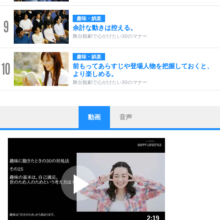
趣味・娯楽
9
余計な動きは控える。
舞台観劇で心がけたい30のマナー
趣味・娯楽
10
前もってあらすじや登場人物を把握しておくと、
より楽しめる。
舞台観劇で心がけたい30のマナー
動画
音声
ストレス対策
1
他人と比べない。
いっそのこと、他人を見ない。
いらいらしない人になる30の方法
プラス思考
2
ポジティブになれない原因は、行動しないから。
ポジティブ思考になる30の方法
ストレス対策
3
人生、なんとかなるもの。
2:19