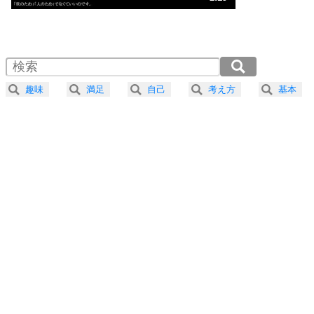
気楽に生きる30の方法
1.0倍速 （547KB 2分19秒）
1.5倍速 （365KB 1分33秒）
自分磨き
4
器の大きい人は、怒りを優しさで表現する。
2.0倍速 （274KB 1分9秒）
器の大きい人になる30の方法
2.5倍速 （220KB 56秒）
趣味
満足
自己
考え方
基本
3.0倍速 （183KB 46秒）
プラス思考
5
ネガティブな人は、複雑に考える。
3.5倍速 （157KB 40秒）
ポジティブな人は、シンプルに考える。
4.0倍速 （137KB 35秒）
ポジティブ思考になる30の方法
ストレス対策
6
価値観を捨てると、いらいらも消える。
いらいらしない人になる30の方法
プラス思考
7
気持ちはなくていいから、とにかく癖にしてしま
う。
ポジティブ思考になる30の方法
自分磨き
8
いらない物は、徹底的に捨てる。
気品と美しさを身につける30の方法