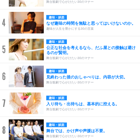
舞台観劇で心がけたい30のマナー
趣味・娯楽
4
なぜ趣味の時間を無駄と思ってはいけないのか。
趣味が人生を豊かにする30の言葉
趣味・娯楽
5
公正な社会を考えるなら、だふ屋との接触は避け
るのが賢明。
舞台観劇で心がけたい30のマナー
趣味・娯楽
6
見終わった後のおしゃべりは、内容が大切。
舞台観劇で心がけたい30のマナー
趣味・娯楽
7
入り待ち・出待ちは、基本的に控える。
舞台観劇で心がけたい30のマナー
趣味・娯楽
8
舞台では、かけ声や声援は不要。
舞台観劇で心がけたい30のマナー