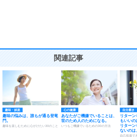
勉強法
9
謙虚な人こそ、本当に強い人。
頭の使い方がうまくなる30の方法
恋愛学
10
人を好きになったら、まず相手を徹底的に信じる
ことが大切。
恋する人が知っておきたい30の大切なこと
関連記事
趣味・娯楽
心の健康
自分磨き
趣味の悩みは、誰もが通る登竜
あなたがご機嫌でいることは、
リターン
門。
世のため人のためになる。
もいいの
リターン
趣味を楽しむために心がけたい30のこと
いつもご機嫌でいるための30の方法
ないのは
自己投資で