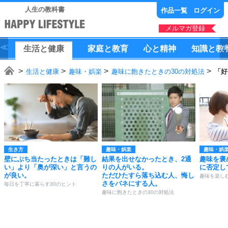
人生の教科書
作品一覧
ログイン
メルマガ登録
生活
と
健康
家庭
と
教育
心
と
精神
知識
と
教
生活と健康
趣味・娯楽
趣味に飽きたときの30の対処法
「好
生き方
趣味・娯楽
趣味・娯
壁にぶち当たったときは「難し
結果を出せなかったとき、2通
趣味を褒
い」より「奥が深い」と言うの
りの人がいる。
に否定し
が良い。
ただひたすら落ち込む人、悔し
趣味を楽し
さをバネにする人。
毎日を丁寧に暮らす30のヒント
趣味に飽きたときの30の対処法