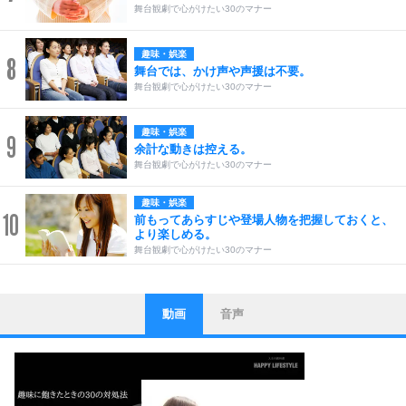
舞台観劇で心がけたい30のマナー
趣味・娯楽
8
舞台では、かけ声や声援は不要。
舞台観劇で心がけたい30のマナー
趣味・娯楽
9
余計な動きは控える。
舞台観劇で心がけたい30のマナー
趣味・娯楽
10
前もってあらすじや登場人物を把握しておくと、
より楽しめる。
舞台観劇で心がけたい30のマナー
動画
音声
ストレス対策
1
他人と比べない。
いっそのこと、他人を見ない。
いらいらしない人になる30の方法
プラス思考