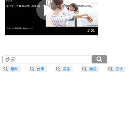
2
ポジティブになれない原因は、行動しないから。
ポジティブ思考になる30の方法
ストレス対策
3
人生、なんとかなるもの。
3:01
気楽に生きる30の方法
1.0倍速 （711KB 3分1秒）
1.5倍速 （474KB 2分1秒）
自分磨き
4
器の大きい人は、怒りを優しさで表現する。
2.0倍速 （356KB 1分30秒）
器の大きい人になる30の方法
2.5倍速 （285KB 1分12秒）
趣味
仕事
言葉
満足
症状
3.0倍速 （238KB 1分0秒）
プラス思考
5
ネガティブな人は、複雑に考える。
3.5倍速 （204KB 51秒）
ポジティブな人は、シンプルに考える。
4.0倍速 （178KB 45秒）
ポジティブ思考になる30の方法
ストレス対策
6
価値観を捨てると、いらいらも消える。
いらいらしない人になる30の方法
プラス思考
7
気持ちはなくていいから、とにかく癖にしてしま