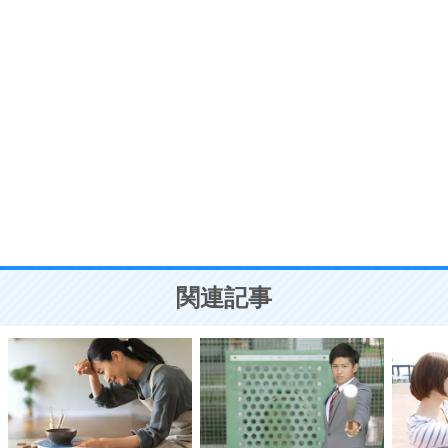
う。
ポジティブ思考になる30の方法
自分磨き
8
いらない物は、徹底的に捨てる。
気品と美しさを身につける30の方法
勉強法
9
謙虚な人こそ、本当に強い人。
頭の使い方がうまくなる30の方法
恋愛学
10
人を好きになったら、まず相手を徹底的に信じる
ことが大切。
恋する人が知っておきたい30の大切なこと
関連記事