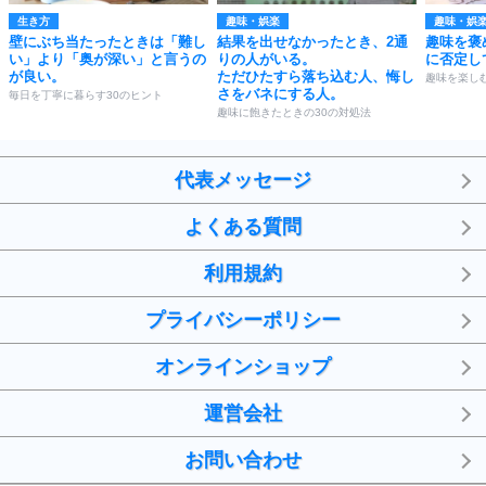
生き方
趣味・娯楽
趣味・娯
壁にぶち当たったときは「難し
結果を出せなかったとき、2通
趣味を褒
い」より「奥が深い」と言うの
りの人がいる。
に否定し
が良い。
ただひたすら落ち込む人、悔し
趣味を楽し
さをバネにする人。
毎日を丁寧に暮らす30のヒント
趣味に飽きたときの30の対処法
代表メッセージ
よくある質問
利用規約
プライバシーポリシー
オンラインショップ
運営会社
お問い合わせ