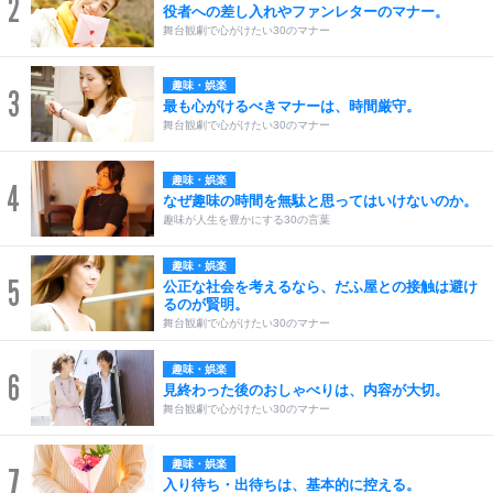
2
役者への差し入れやファンレターのマナー。
舞台観劇で心がけたい30のマナー
趣味・娯楽
3
最も心がけるべきマナーは、時間厳守。
舞台観劇で心がけたい30のマナー
趣味・娯楽
4
なぜ趣味の時間を無駄と思ってはいけないのか。
趣味が人生を豊かにする30の言葉
趣味・娯楽
5
公正な社会を考えるなら、だふ屋との接触は避け
るのが賢明。
舞台観劇で心がけたい30のマナー
趣味・娯楽
6
見終わった後のおしゃべりは、内容が大切。
舞台観劇で心がけたい30のマナー
趣味・娯楽
7
入り待ち・出待ちは、基本的に控える。