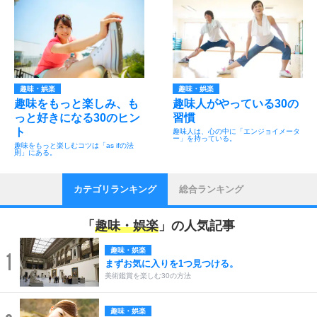
趣味・娯楽
趣味・娯楽
趣味をもっと楽しみ、も
趣味人がやっている30の
っと好きになる30のヒン
習慣
ト
趣味人は、心の中に「エンジョイメータ
ー」を持っている。
趣味をもっと楽しむコツは「as ifの法
則」にある。
カテゴリランキング
総合ランキング
「
趣味・娯楽
」の人気記事
趣味・娯楽
1
まずお気に入りを1つ見つける。
美術鑑賞を楽しむ30の方法
趣味・娯楽