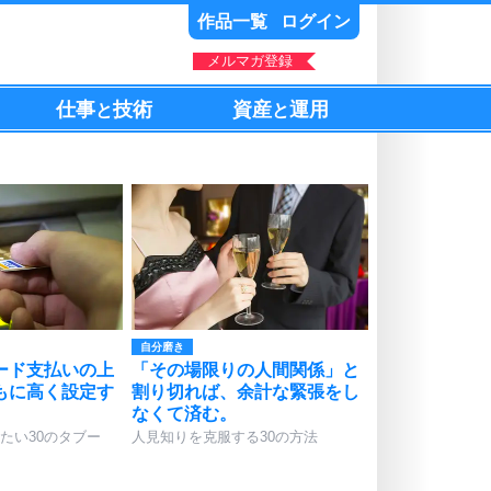
作品一覧
ログイン
メルマガ登録
仕事
技術
資産
運用
と
と
自分磨き
ード支払いの上
「その場限りの人間関係」と
もに高く設定す
割り切れば、余計な緊張をし
。
なくて済む。
たい30のタブー
人見知りを克服する30の方法