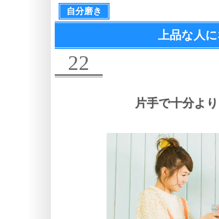
自分磨き
上品な人に
22
片手で十分より