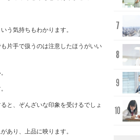
。
7
という気持ちもわかります。
でも片手で扱うのは注意したほうがいい
8
い。
9
す。
すると、ぞんざいな印象を受けるでしょ
10
象があり、上品に映ります。