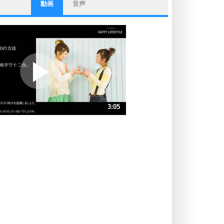
動画
音声
ストレス対策
他人と比べない。
いっそのこと、他人を見ない。
いらいらしない人になる30の方法
プラス思考
ポジティブになれない原因は、行動
しないから。
ポジティブ思考になる30の方法
ストレス対策
3:05
人生、なんとかなるもの。
気楽に生きる30の方法
速 （727KB 3分5秒）
速 （485KB 2分3秒）
自分磨き
器の大きい人は、怒りを優しさで表
速 （364KB 1分32秒）
現する。
速 （291KB 1分14秒）
器の大きい人になる30の方法
速 （243KB 1分1秒）
プラス思考
速 （208KB 53秒）
ネガティブな人は、複雑に考える。
速 （182KB 46秒）
ポジティブな人は、シンプルに考え
る。