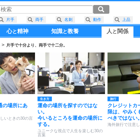
片手
両手
名刺
動作
上品
心
精神
知識
教養
人
関係
と
と
と
法
片手で十分より、両手で十二分。
生き方
旅行
通の場所にあ
運命の場所を探すのではな
クレジットカ
い。
限は、やみく
今いるところを運命の場所に
べきではない
しいときの30の言
する。
海外旅行で注意し
ユニークな視点で人生を楽しむ30の
言葉