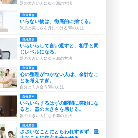
器の大きい人になる30の方法
自分磨き
いらない物は、徹底的に捨てる。
気品と美しさを身につける30の方法
自分磨き
いらいらして言い返すと、相手と同
じレベルになる。
器の大きい人になる30の方法
自分磨き
心の整理がつかない人は、余計なこ
とを考えすぎ。
自分と向き合う30の方法
自分磨き
いらいらするはずの瞬間に笑顔にな
ると、器の大きさを感じる。
器の大きい人になる30の方法
自分磨き
ささいなことにとらわれすぎず、重
大なことに焦点を合わせる。