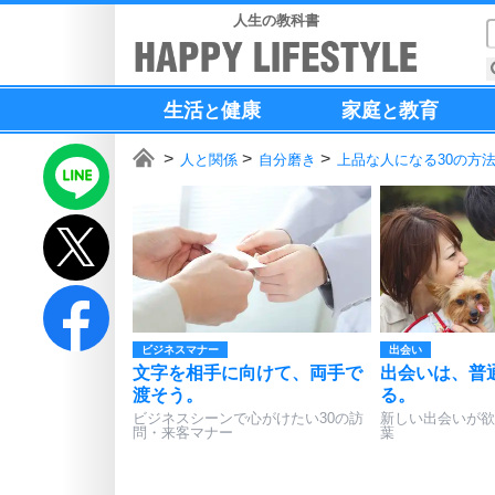
人生の教科書
生活
健康
家庭
教育
と
と
人と関係
自分磨き
上品な人になる30の方
ビジネスマナー
出会い
文字を相手に向けて、両手で
出会いは、普
渡そう。
る。
ビジネスシーンで心がけたい30の訪
新しい出会いが欲
問・来客マナー
葉