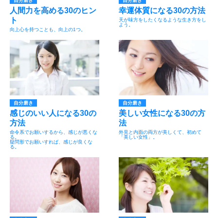
自分磨き
自分磨き
人間力を高める30のヒン
幸運体質になる30の方法
ト
天が味方をしたくなるような生き方をし
よう。
向上心を持つことも、向上の1つ。
自分磨き
自分磨き
感じのいい人になる30の
美しい女性になる30の方
方法
法
命令系でお願いするから、感じが悪くな
外見と内面の両方が美しくて、初めて
る。
「美しい女性」。
疑問形でお願いすれば、感じが良くな
る。