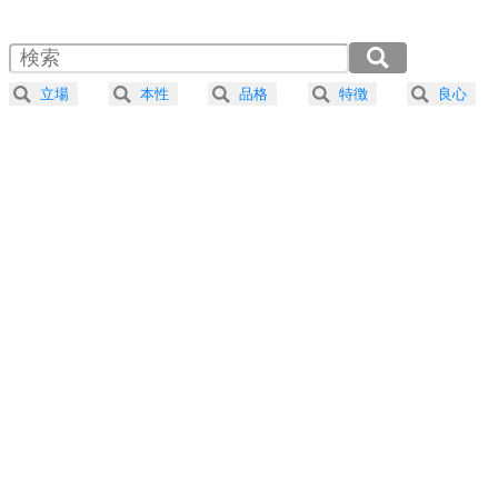
1.5倍速 （590KB 2分30秒）
自分磨き
4
器の大きい人は、怒りを優しさで表現する。
2.0倍速 （442KB 1分53秒）
器の大きい人になる30の方法
2.5倍速 （354KB 1分30秒）
立場
本性
品格
特徴
良心
3.0倍速 （295KB 1分15秒）
プラス思考
5
ネガティブな人は、複雑に考える。
3.5倍速 （253KB 1分4秒）
ポジティブな人は、シンプルに考える。
4.0倍速 （222KB 56秒）
ポジティブ思考になる30の方法
ストレス対策
6
価値観を捨てると、いらいらも消える。
いらいらしない人になる30の方法
プラス思考
7
気持ちはなくていいから、とにかく癖にしてしま
う。
ポジティブ思考になる30の方法
自分磨き
8
いらない物は、徹底的に捨てる。
気品と美しさを身につける30の方法