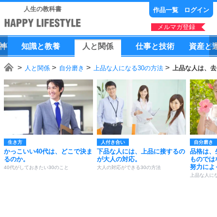
人生の教科書
作品一覧
ログイン
メルマガ登録
神
知識
と
教養
人
と
関係
仕事
と
技術
資産
と
人と関係
自分磨き
上品な人になる30の方法
上品な人は、去
生き方
人付き合い
自分磨き
かっこいい40代は、どこで決ま
下品な人には、上品に接するの
品格は、
るのか。
が大人の対応。
ものでは
努力によ
40代がしておきたい30のこと
大人の対応ができる30の方法
上品な人にな