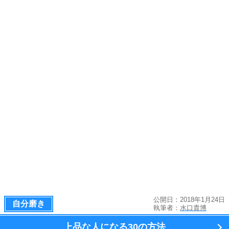
公開日：2018年1月24日
自分磨き
執筆者：
水口貴博
上品な人になる
30の方法