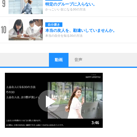
9
特定のグループに入らない。
かっこいい女になる30の方法
自分磨き
10
本当の友人を、勘違いしていませんか。
本当の自分を知る30の方法
動画
音声
ストレス対策
1
他人と比べない。
いっそのこと、他人を見ない。
いらいらしない人になる30の方法
プラス思考
2
ポジティブになれない原因は、行動しないから。
ポジティブ思考になる30の方法
ストレス対策
3
人生、なんとかなるもの。
3:46
気楽に生きる30の方法
1.0倍速 （884KB 3分46秒）