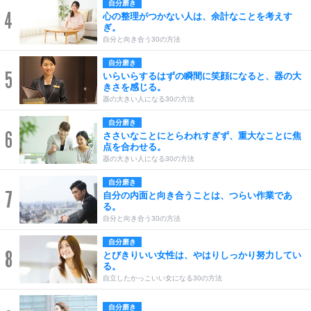
自分磨き
4
心の整理がつかない人は、余計なことを考えす
ぎ。
自分と向き合う30の方法
自分磨き
5
いらいらするはずの瞬間に笑顔になると、器の大
きさを感じる。
器の大きい人になる30の方法
自分磨き
6
ささいなことにとらわれすぎず、重大なことに焦
点を合わせる。
器の大きい人になる30の方法
自分磨き
7
自分の内面と向き合うことは、つらい作業であ
る。
自分と向き合う30の方法
自分磨き
8
とびきりいい女性は、やはりしっかり努力してい
る。
自立したかっこいい女になる30の方法
自分磨き