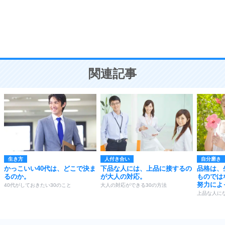
勉強法
9
謙虚な人こそ、本当に強い人。
頭の使い方がうまくなる30の方法
恋愛学
10
人を好きになったら、まず相手を徹底的に信じる
ことが大切。
恋する人が知っておきたい30の大切なこと
関連記事
生き方
人付き合い
自分磨き
かっこいい40代は、どこで決ま
下品な人には、上品に接するの
品格は、
るのか。
が大人の対応。
ものでは
努力によ
40代がしておきたい30のこと
大人の対応ができる30の方法
上品な人にな