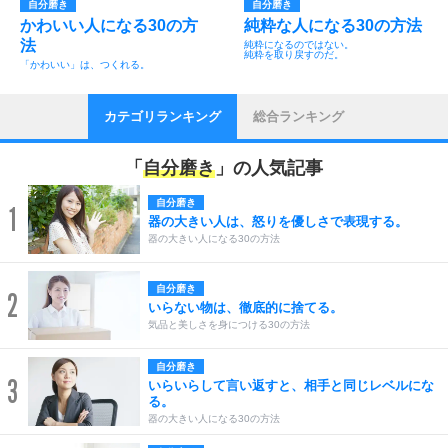
自分磨き
自分磨き
かわいい人になる30の方
純粋な人になる30の方法
法
純粋になるのではない。
純粋を取り戻すのだ。
「かわいい」は、つくれる。
カテゴリランキング
総合ランキング
「
自分磨き
」の人気記事
自分磨き
1
器の大きい人は、怒りを優しさで表現する。
器の大きい人になる30の方法
自分磨き
2
いらない物は、徹底的に捨てる。
気品と美しさを身につける30の方法
自分磨き
3
いらいらして言い返すと、相手と同じレベルにな
る。
器の大きい人になる30の方法