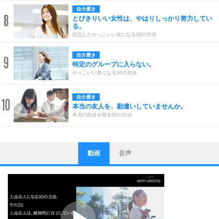
自分磨き
8
とびきりいい女性は、やはりしっかり努力してい
る。
自立したかっこいい女になる30の方法
自分磨き
9
特定のグループに入らない。
かっこいい女になる30の方法
自分磨き
10
本当の友人を、勘違いしていませんか。
本当の自分を知る30の方法
動画
音声
ストレス対策
1
他人と比べない。
いっそのこと、他人を見ない。
いらいらしない人になる30の方法
プラス思考
2
ポジティブになれない原因は、行動しないから。