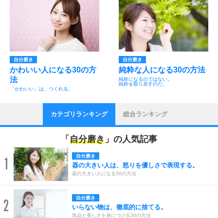
自分磨き
自分磨き
かわいい人になる30の方
純粋な人になる30の方法
法
純粋になるのではない。
純粋を取り戻すのだ。
「かわいい」は、つくれる。
カテゴリランキング
総合ランキング
「
自分磨き
」の人気記事
自分磨き
1
器の大きい人は、怒りを優しさで表現する。
器の大きい人になる30の方法
自分磨き
2
いらない物は、徹底的に捨てる。
気品と美しさを身につける30の方法