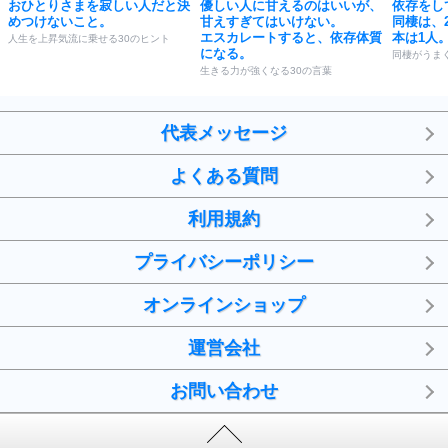
おひとりさまを寂しい人だと決
優しい人に甘えるのはいいが、
依存をし
めつけないこと。
甘えすぎてはいけない。
同棲は、
エスカレートすると、依存体質
本は1人
人生を上昇気流に乗せる30のヒント
になる。
同棲がうま
生きる力が強くなる30の言葉
代表メッセージ
よくある質問
利用規約
プライバシーポリシー
オンラインショップ
運営会社
お問い合わせ