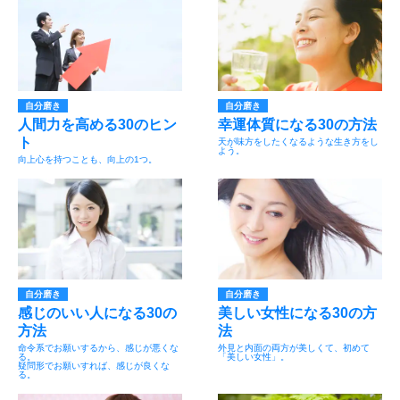
自分磨き
自分磨き
人間力を高める30のヒン
幸運体質になる30の方法
ト
天が味方をしたくなるような生き方をし
よう。
向上心を持つことも、向上の1つ。
自分磨き
自分磨き
感じのいい人になる30の
美しい女性になる30の方
方法
法
命令系でお願いするから、感じが悪くな
外見と内面の両方が美しくて、初めて
る。
「美しい女性」。
疑問形でお願いすれば、感じが良くな
る。