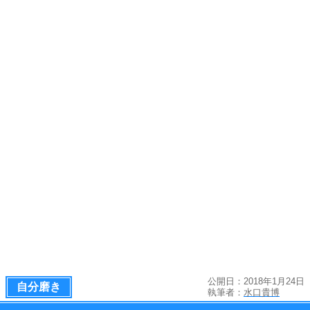
公開日：2018年1月24日
自分磨き
執筆者：
水口貴博