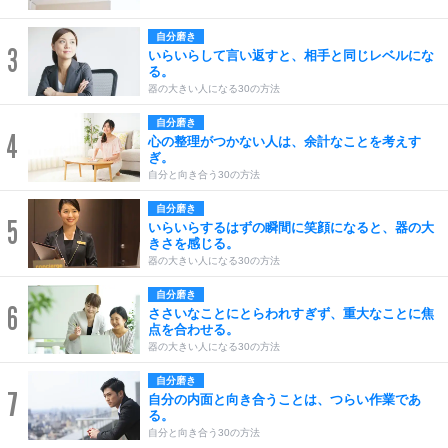
自分磨き
3
いらいらして言い返すと、相手と同じレベルにな
る。
器の大きい人になる30の方法
自分磨き
4
心の整理がつかない人は、余計なことを考えす
ぎ。
自分と向き合う30の方法
自分磨き
5
いらいらするはずの瞬間に笑顔になると、器の大
きさを感じる。
器の大きい人になる30の方法
自分磨き
6
ささいなことにとらわれすぎず、重大なことに焦
点を合わせる。
器の大きい人になる30の方法
自分磨き
7
自分の内面と向き合うことは、つらい作業であ
る。
自分と向き合う30の方法