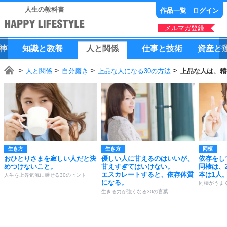
人生の教科書
作品一覧
ログイン
メルマガ登録
神
知識
と
教養
人
と
関係
仕事
と
技術
資産
と
人と関係
自分磨き
上品な人になる30の方法
上品な人は、精
生き方
生き方
同棲
おひとりさまを寂しい人だと決
優しい人に甘えるのはいいが、
依存をし
めつけないこと。
甘えすぎてはいけない。
同棲は、
エスカレートすると、依存体質
本は1人
人生を上昇気流に乗せる30のヒント
になる。
同棲がうま
生きる力が強くなる30の言葉