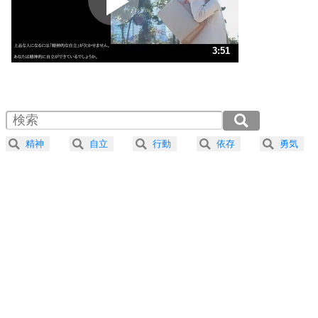
ポジティブ思考になる30の方法
ストレス対策
3
人生、なんとかなるもの。
3:51
気楽に生きる30の方法
1.0倍速 （904KB 3分51秒）
1.5倍速 （603KB 2分34秒）
自分磨き
4
器の大きい人は、怒りを優しさで表現する。
2.0倍速 （452KB 1分55秒）
器の大きい人になる30の方法
2.5倍速 （362KB 1分32秒）
精神
自立
行動
依存
勇気
3.0倍速 （302KB 1分17秒）
プラス思考
5
ネガティブな人は、複雑に考える。
3.5倍速 （259KB 1分6秒）
ポジティブな人は、シンプルに考える。
4.0倍速 （227KB 57秒）
ポジティブ思考になる30の方法
ストレス対策
6
価値観を捨てると、いらいらも消える。
いらいらしない人になる30の方法
プラス思考
7
気持ちはなくていいから、とにかく癖にしてしま
う。
ポジティブ思考になる30の方法