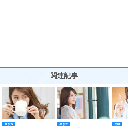
自分磨き
8
いらない物は、徹底的に捨てる。
気品と美しさを身につける30の方法
勉強法
9
謙虚な人こそ、本当に強い人。
頭の使い方がうまくなる30の方法
恋愛学
10
人を好きになったら、まず相手を徹底的に信じる
ことが大切。
恋する人が知っておきたい30の大切なこと
関連記事
生き方
生き方
同棲