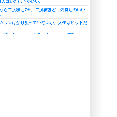
1人はいたほうがいい。
日なら二度寝もOK。二度寝ほど、気持ちのいい
。
ームランばかり狙っていないか。人生はヒットだ
ぜか落ち着くのは、自分と合っている証拠。
楽したい」と思う人の人生は、苦しくなる。「苦
い」と思う人の人生は、楽になる。
失敗」と思うから、失敗になる。「成功」と思え
成功になる。
争の世界にいるかぎり、楽に生きることはできな
が混乱しているときは、内容を紙に書き出せばい
った一言で、人を癒やせる。たった一言で、人を
を飲むときは「効くのかな」と疑うより「効きそ
じたほうが、よく効く。