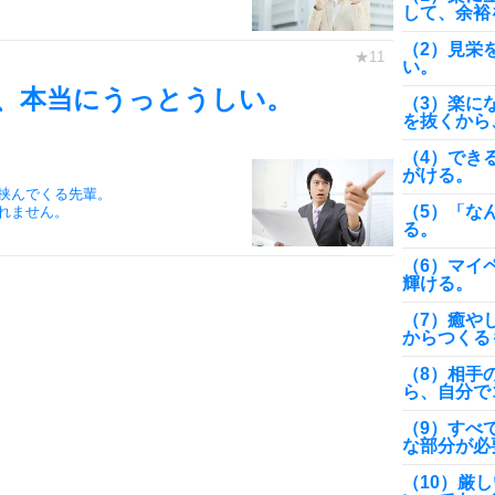
して、余裕
（2）見栄
い。
、本当にうっとうしい。
（3）楽に
を抜くから
。
（4）でき
がける。
挟んでくる先輩。
（5）「な
れません。
る。
（6）マイ
輝ける。
（7）癒や
からつくる
（8）相手
ら、自分で
（9）すべ
な部分が必
（10）厳