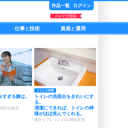
作品一覧
ログイン
メルマガ登録
仕事
技術
資産
運用
と
と
ストレス対策
みすぎる癖は、
トイレの洗面台をきれいにす
る。
清潔にできれば、トイレの神
30の注意点
様がほほ笑んでくれる。
気分リフレッシュの100の方法