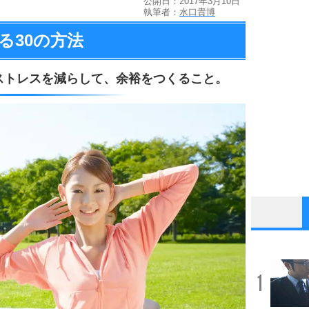
公開日：2017年3月10日
執筆者：
水口貴博
る
30の方法
ストレスを減らして、
余裕をつくること。
1