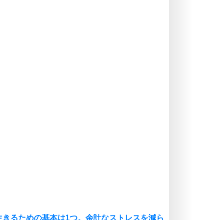
ストレス対策
価値観を捨てると、いらいらも消え
る。
いらいらしない人になる30の方法
プラス思考
気持ちはなくていいから、とにかく
癖にしてしまう。
ポジティブ思考になる30の方法
自分磨き
いらない物は、徹底的に捨てる。
気品と美しさを身につける30の方法
勉強法
謙虚な人こそ、本当に強い人。
頭の使い方がうまくなる30の方法
恋愛学
人を好きになったら、まず相手を徹
底的に信じることが大切。
生きるための基本は1つ。余計なストレスを減ら
恋する人が知っておきたい30の大切なこと