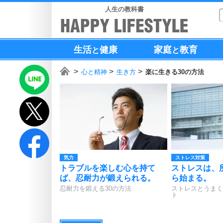
人生の教科書
生活
健康
家庭
教育
と
と
心と精神
生き方
楽に生きる30の方法
気力
ストレス対策
トラブルを楽しむ心を持て
ストレスは、
ば、忍耐力が鍛えられる。
ら始まる。
忍耐力を鍛える30の方法
ストレスとうまく
ト