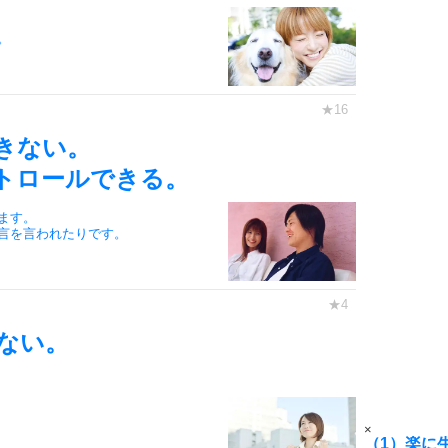
。
6
7
きない。
トロールできる。
ます。
8
言を言われたりです。
9
ない。
。
10
×
（1）楽に