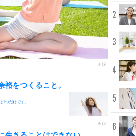
2
3
4
。
余裕をつくること。
5
は1つだけです。
6
に生きることはできない。