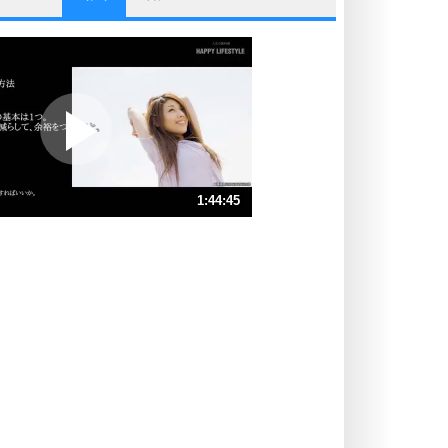
他人と比べない。
いっそのこと、他人を見ない。
いらいらしない人になる30の方法
プラス思考
ポジティブになれない原因は、行動
しないから。
ポジティブ思考になる30の方法
ストレス対策
1:44:45
人生、なんとかなるもの。
気楽に生きる30の方法
速 （25MB 1時間45分5秒）
速 （17MB 1時間10分3秒）
自分磨き
器の大きい人は、怒りを優しさで表
速 （13MB 52分32秒）
現する。
速 （9.7MB 42分2秒）
器の大きい人になる30の方法
速 （8.1MB 35分1秒）
プラス思考
速 （6.9MB 30分1秒）
ネガティブな人は、複雑に考える。
速 （6.1MB 26分16秒）
ポジティブな人は、シンプルに考え
る。
ポジティブ思考になる30の方法