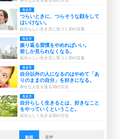
幸せな人生を送る30の方法
生き方
つらいときに、つらそうな顔をして
はいけない。
自分らしい生き方に気づく30の言葉
生き方
振り返る習慣をやめればいい。
前しか見られなくなる。
自分らしい生き方に気づく30の言葉
生き方
自分以外の人になるのはやめて「あ
りのままの自分」を好きになる。
幸せな人生を送る30の方法
生き方
自分らしく生きるとは、好きなこと
をやっていくということ。
自分らしく生きる30の方法
動画
音声
ストレス対策