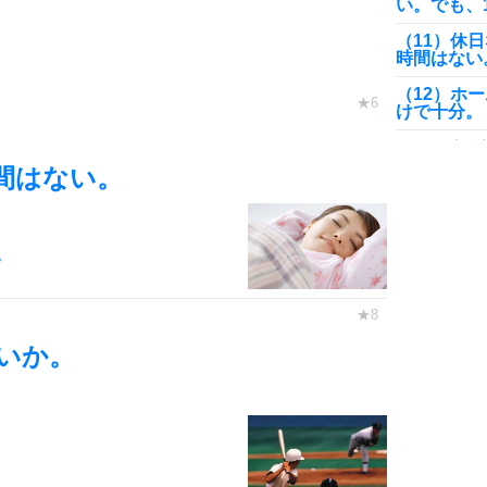
い。でも、
（11）休
時間はない
（12）ホ
けで十分。
（13）な
間はない。
（14）「
労してもい
（15）「
ば、失敗も
。
（16）競
い。
（17）頭
いか。
い。
（18）た
励ませる。
（19）薬
うだ」と信