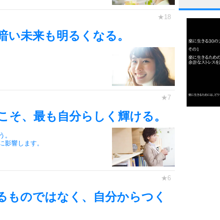
1
暗い未来も明るくなる。
2
3
こそ、最も自分らしく輝ける。
1.0倍
1.5倍
う。
4
2.0倍
に影響します。
2.5倍
3.0倍
3.5倍
5
るものではなく、自分からつく
4.0倍