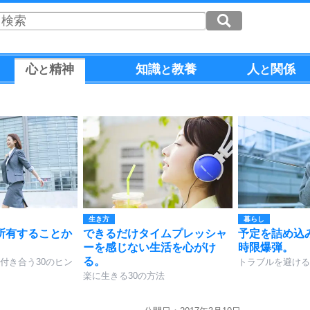
心
精神
知識
教養
人
関係
と
と
と
生き方
暮らし
所有することか
できるだけタイムプレッシャ
予定を詰め込
ーを感じない生活を心がけ
時限爆弾。
る。
付き合う30のヒン
トラブルを避ける
楽に生きる30の方法