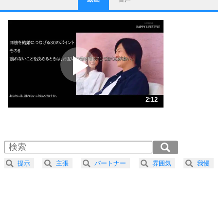
ストレス対策
1
他人と比べない。
いっそのこと、他人を見ない。
いらいらしない人になる30の方法
プラス思考
2
ポジティブになれない原因は、行動しないから。
ポジティブ思考になる30の方法
ストレス対策
3
人生、なんとかなるもの。
2:12
気楽に生きる30の方法
1.0倍速 （519KB 2分12秒）
1.5倍速 （346KB 1分28秒）
自分磨き
4
器の大きい人は、怒りを優しさで表現する。
2.0倍速 （260KB 1分6秒）
器の大きい人になる30の方法
2.5倍速 （208KB 53秒）
提示
主張
パートナー
雰囲気
我慢
3.0倍速 （174KB 44秒）
プラス思考
5
ネガティブな人は、複雑に考える。
3.5倍速 （149KB 37秒）
ポジティブな人は、シンプルに考える。
4.0倍速 （130KB 33秒）
ポジティブ思考になる30の方法
ストレス対策