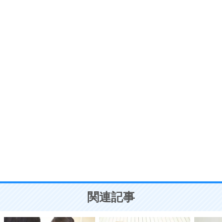
6
価値観を捨てると、いらいらも消える。
いらいらしない人になる30の方法
プラス思考
7
気持ちはなくていいから、とにかく癖にしてしま
う。
ポジティブ思考になる30の方法
自分磨き
8
いらない物は、徹底的に捨てる。
気品と美しさを身につける30の方法
勉強法
9
謙虚な人こそ、本当に強い人。
頭の使い方がうまくなる30の方法
恋愛学
10
人を好きになったら、まず相手を徹底的に信じる
ことが大切。
恋する人が知っておきたい30の大切なこと
関連記事