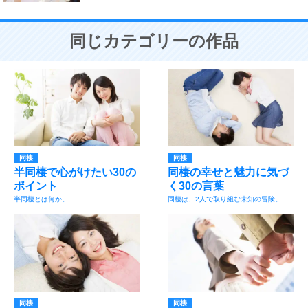
同じカテゴリーの作品
同棲
同棲
半同棲で心がけたい30の
同棲の幸せと魅力に気づ
ポイント
く30の言葉
半同棲とは何か。
同棲は、2人で取り組む未知の冒険。
同棲
同棲