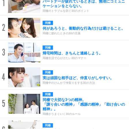
1
パートナーが疲れているときは、無理にコミュニ
ケーションをとらない。
同棲のトラブルを防ぐ30のポイント
同棲
2
何があろうと、衝動的な行為だけは避けること。
同棲に疲れたときの30の言葉
同棲
3
帰宅時間は、きちんと連絡しよう。
同棲生活で心がけたい30のマナー
同棲
4
実は頑固な相手ほど、仲直りがしやすい。
同棲中のけんかで仲直りをする30の方法
同棲
同棲で大切な3つの精神。
5
「譲り合いの精神」「感謝の精神」「助け合いの
精神」。
同棲がうまくいく30のルール
同棲