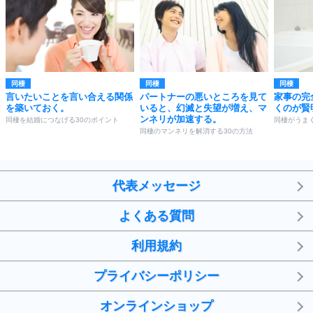
同棲
同棲
同棲
言いたいことを言い合える関係
パートナーの悪いところを見て
家事の完
を築いておく。
いると、幻滅と失望が増え、マ
くのが賢
ンネリが加速する。
同棲を結婚につなげる30のポイント
同棲がうま
同棲のマンネリを解消する30の方法
代表メッセージ
よくある質問
利用規約
プライバシーポリシー
オンラインショップ