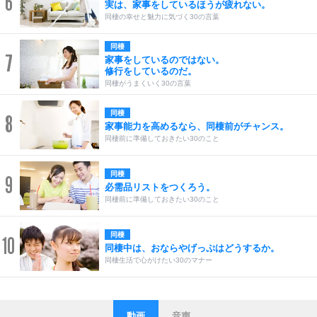
6
実は、家事をしているほうが疲れない。
同棲の幸せと魅力に気づく30の言葉
同棲
7
家事をしているのではない。
修行をしているのだ。
同棲がうまくいく30の言葉
同棲
8
家事能力を高めるなら、同棲前がチャンス。
同棲前に準備しておきたい30のこと
同棲
9
必需品リストをつくろう。
同棲前に準備しておきたい30のこと
同棲
10
同棲中は、おならやげっぷはどうするか。
同棲生活で心がけたい30のマナー
動画
音声