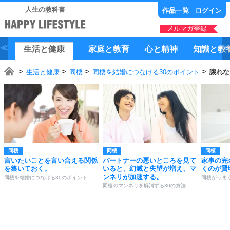
人生の教科書
作品一覧
ログイン
メルマガ登録
生活
と
健康
家庭
と
教育
心
と
精神
知識
と
教
生活と健康
同棲
同棲を結婚につなげる30のポイント
譲れな
同棲
同棲
同棲
言いたいことを言い合える関係
パートナーの悪いところを見て
家事の完
を築いておく。
いると、幻滅と失望が増え、マ
くのが賢
ンネリが加速する。
同棲を結婚につなげる30のポイント
同棲がうま
同棲のマンネリを解消する30の方法