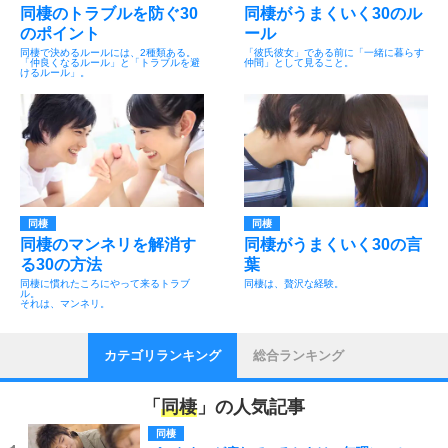
同棲のトラブルを防ぐ30
同棲がうまくいく30のル
のポイント
ール
同棲で決めるルールには、2種類ある。
「彼氏彼女」である前に「一緒に暮らす
「仲良くなるルール」と「トラブルを避
仲間」として見ること。
けるルール」。
同棲
同棲
同棲のマンネリを解消す
同棲がうまくいく30の言
る30の方法
葉
同棲に慣れたころにやって来るトラブ
同棲は、贅沢な経験。
ル。
それは、マンネリ。
カテゴリランキング
総合ランキング
「
同棲
」の人気記事
同棲