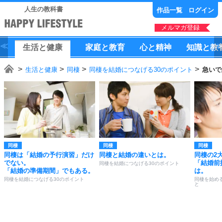
人生の教科書
作品一覧
ログイン
メルマガ登録
生活
と
健康
家庭
と
教育
心
と
精神
知識
と
教
生活と健康
同棲
同棲を結婚につなげる30のポイント
急いで
同棲
同棲
同棲
同棲は「結婚の予行演習」だけ
同棲と結婚の違いとは。
同棲の2
でない。
「結婚前
同棲を結婚につなげる30のポイント
「結婚の準備期間」でもある。
は。
同棲を結婚につなげる30のポイント
同棲を始め
と