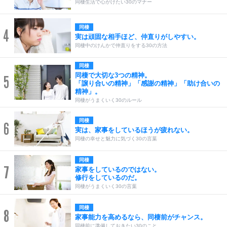
同棲生活で心がけたい30のマナー
同棲
4
実は頑固な相手ほど、仲直りがしやすい。
同棲中のけんかで仲直りをする30の方法
同棲
同棲で大切な3つの精神。
5
「譲り合いの精神」「感謝の精神」「助け合いの
精神」。
同棲がうまくいく30のルール
同棲
6
実は、家事をしているほうが疲れない。
同棲の幸せと魅力に気づく30の言葉
同棲
7
家事をしているのではない。
修行をしているのだ。
同棲がうまくいく30の言葉
同棲
8
家事能力を高めるなら、同棲前がチャンス。
同棲前に準備しておきたい30のこと