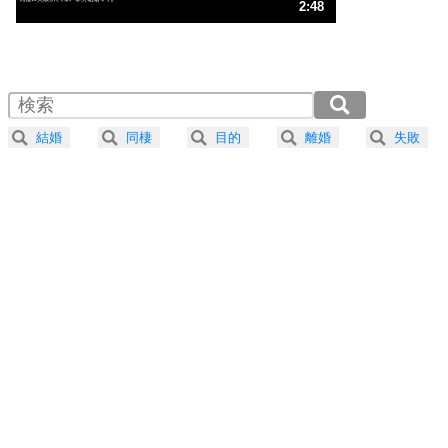
3
人生、なんとかなるもの。
2:48
気楽に生きる30の方法
1.0倍速 （658KB 2分48秒）
1.5倍速 （439KB 1分52秒）
自分磨き
4
器の大きい人は、怒りを優しさで表現する。
2.0倍速 （329KB 1分24秒）
器の大きい人になる30の方法
2.5倍速 （264KB 1分7秒）
結婚
同棲
目的
離婚
失敗
3.0倍速 （220KB 56秒）
プラス思考
5
ネガティブな人は、複雑に考える。
3.5倍速 （189KB 48秒）
ポジティブな人は、シンプルに考える。
4.0倍速 （165KB 42秒）
ポジティブ思考になる30の方法
ストレス対策
6
価値観を捨てると、いらいらも消える。
いらいらしない人になる30の方法
プラス思考
7
気持ちはなくていいから、とにかく癖にしてしま
う。
ポジティブ思考になる30の方法
自分磨き
8
いらない物は、徹底的に捨てる。