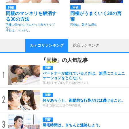
同棲
同棲
同棲のマンネリを解消す
同棲がうまくいく30の言
る30の方法
葉
同棲に慣れたころにやって来るトラブ
同棲は、贅沢な経験。
ル。
それは、マンネリ。
カテゴリランキング
総合ランキング
「
同棲
」の人気記事
同棲
1
パートナーが疲れているときは、無理にコミュニ
ケーションをとらない。
同棲のトラブルを防ぐ30のポイント
同棲
2
何があろうと、衝動的な行為だけは避けること。
同棲に疲れたときの30の言葉
同棲
3
帰宅時間は、きちんと連絡しよう。