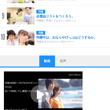
同棲
9
必需品リストをつくろう。
同棲前に準備しておきたい30のこと
同棲
10
同棲中は、おならやげっぷはどうするか。
同棲生活で心がけたい30のマナー
動画
音声
ストレス対策
1
他人と比べない。
いっそのこと、他人を見ない。
いらいらしない人になる30の方法
プラス思考
2
ポジティブになれない原因は、行動しないから。
ポジティブ思考になる30の方法
ストレス対策