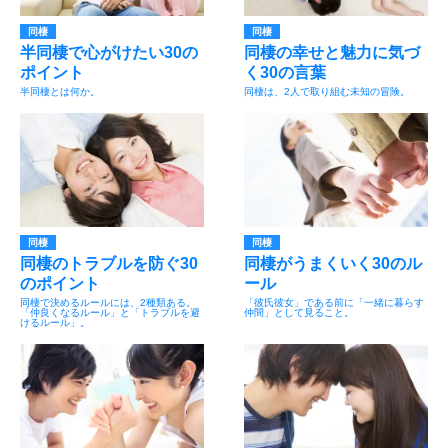
同棲
同棲
半同棲で心がけたい30の
同棲の幸せと魅力に気づ
ポイント
く30の言葉
半同棲とは何か。
同棲は、2人で取り組む未知の冒険。
同棲
同棲
同棲のトラブルを防ぐ30
同棲がうまくいく30のル
のポイント
ール
同棲で決めるルールには、2種類ある。
「彼氏彼女」である前に「一緒に暮らす
「仲良くなるルール」と「トラブルを避
仲間」として見ること。
けるルール」。