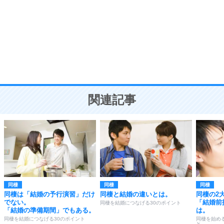
気品と美しさを身につける30の方法
勉強法
9
謙虚な人こそ、本当に強い人。
頭の使い方がうまくなる30の方法
恋愛学
10
人を好きになったら、まず相手を徹底的に信じる
ことが大切。
恋する人が知っておきたい30の大切なこと
関連記事
同棲
同棲
同棲
同棲は「結婚の予行演習」だけ
同棲と結婚の違いとは。
同棲の2
でない。
「結婚前
同棲を結婚につなげる30のポイント
「結婚の準備期間」でもある。
は。
同棲を結婚につなげる30のポイント
同棲を始め
と