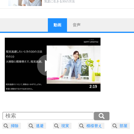
気楽に生きる30の方法
動画
音声
ストレス対策
1
他人と比べない。
いっそのこと、他人を見ない。
いらいらしない人になる30の方法
プラス思考
2
ポジティブになれない原因は、行動しないから。
ポジティブ思考になる30の方法
ストレス対策
3
人生、なんとかなるもの。
2:19
気楽に生きる30の方法
1.0倍速 （547KB 2分19秒）
1.5倍速 （365KB 1分33秒）
自分磨き
4
器の大きい人は、怒りを優しさで表現する。
2.0倍速 （274KB 1分9秒）
器の大きい人になる30の方法
2.5倍速 （219KB 55秒）
掃除
逃避
現実
模様替え
部屋
3.0倍速 （183KB 46秒）
プラス思考