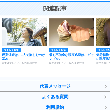
ことが大切。
恋する人が知っておきたい30の大切なこと
関連記事
ストレス対策
ストレス対策
ストレス
現実逃避は、1人で楽しむのが
最も不健全な現実逃避は、ギャ
気分転換
基本。
ンブル。
に現実逃
現実逃避したいときの30の方法
現実逃避したいときの30の方法
現実逃避し
代表メッセージ
よくある質問
利用規約