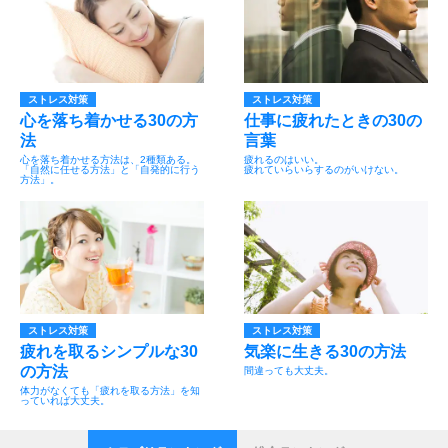
ストレス対策
ストレス対策
心を落ち着かせる30の方
仕事に疲れたときの30の
法
言葉
心を落ち着かせる方法は、2種類ある。
疲れるのはいい。
「自然に任せる方法」と「自発的に行う
疲れていらいらするのがいけない。
方法」。
ストレス対策
ストレス対策
疲れを取るシンプルな30
気楽に生きる30の方法
の方法
間違っても大丈夫。
体力がなくても「疲れを取る方法」を知
っていれば大丈夫。