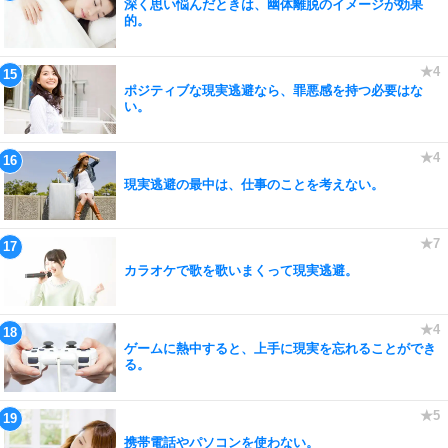
深く思い悩んだときは、幽体離脱のイメージが効果
的。
ポジティブな現実逃避なら、罪悪感を持つ必要はな
い。
現実逃避の最中は、仕事のことを考えない。
カラオケで歌を歌いまくって現実逃避。
ゲームに熱中すると、上手に現実を忘れることができ
る。
携帯電話やパソコンを使わない。