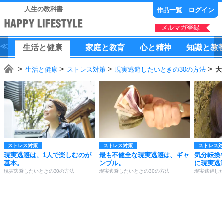
人生の教科書
作品一覧
ログイン
メルマガ登録
生活
と
健康
家庭
と
教育
心
と
精神
知識
と
教
生活と健康
ストレス対策
現実逃避したいときの30の方法
大
ストレス対策
ストレス対策
ストレス
現実逃避は、1人で楽しむのが
最も不健全な現実逃避は、ギャ
気分転換
基本。
ンブル。
に現実逃
現実逃避したいときの30の方法
現実逃避したいときの30の方法
現実逃避し