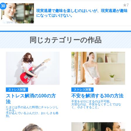
現実逃避で趣味を楽しむのはいいが、現実逃避が趣味
になってはいけない。
同じカテゴリーの作品
ストレス対策
ストレス対策
ストレス解消の100の方
不安を解消する30の方法
法
不安をゼロにするのは不可能。
大切なのは、不安をなくすことではな
たまには手の込んだ料理にチャレンジし
く、小さくすること。
てみる。
手が込んでいるぶんだけ、おいしさも格
別。