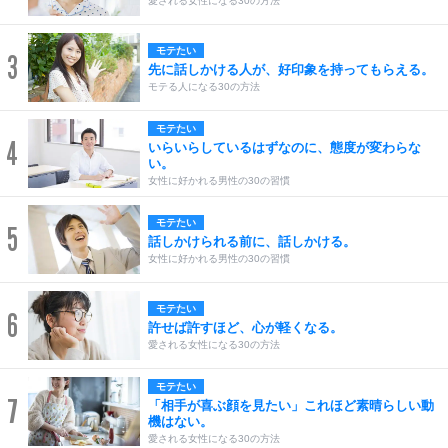
愛される女性になる30の方法
モテたい
3
先に話しかける人が、好印象を持ってもらえる。
モテる人になる30の方法
モテたい
4
いらいらしているはずなのに、態度が変わらな
い。
女性に好かれる男性の30の習慣
モテたい
5
話しかけられる前に、話しかける。
女性に好かれる男性の30の習慣
モテたい
6
許せば許すほど、心が軽くなる。
愛される女性になる30の方法
モテたい
7
「相手が喜ぶ顔を見たい」これほど素晴らしい動
機はない。
愛される女性になる30の方法