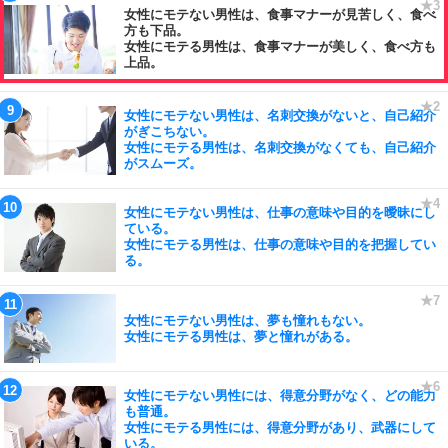
女性にモテない男性は、食事マナーが見苦しく、食べ
方も下品。
女性にモテる男性は、食事マナーが美しく、食べ方も
上品。
女性にモテない男性は、名刺交換がないと、自己紹介
がぎこちない。
女性にモテる男性は、名刺交換がなくても、自己紹介
がスムーズ。
女性にモテない男性は、仕事の意味や目的を曖昧にし
ている。
女性にモテる男性は、仕事の意味や目的を把握してい
る。
女性にモテない男性は、夢も憧れもない。
女性にモテる男性は、夢と憧れがある。
女性にモテない男性には、得意分野がなく、どの能力
も普通。
女性にモテる男性には、得意分野があり、武器にして
いる。