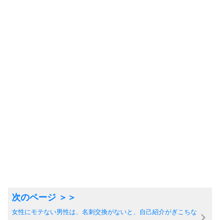
女性にモテない男性は、名刺交換がないと、自己紹介がぎこちな