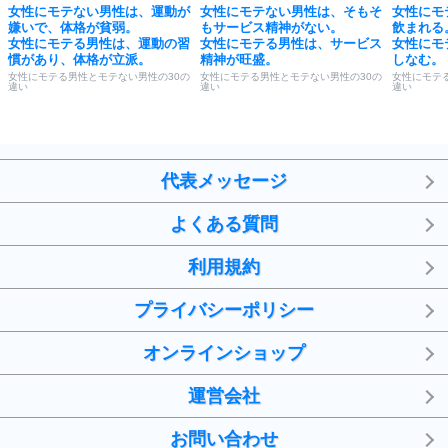
女性にモテない男性は、運動が
女性にモテない男性は、そもそ
女性にモ
嫌いで、体格が貧弱。
もサービス精神がない。
飲まれる
女性にモテる男性は、運動の習
女性にモテる男性は、サービス
女性にモ
慣があり、体格が立派。
精神が旺盛。
しなむ。
女性にモテる男性とモテない男性の30の
女性にモテる男性とモテない男性の30の
女性にモテ
違い
違い
違い
代表メッセージ
よくある質問
利用規約
プライバシーポリシー
オンラインショップ
運営会社
お問い合わせ