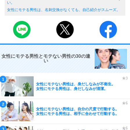
い。
女性にモテる男性は、名刺交換がなくても、自己紹介がスムーズ。
女性にモテる男性とモテない男性の30の違
い
女性にモテない男性は、身だしなみが不衛生。
女性にモテる男性は、身だしなみが清潔。
女性にモテない男性は、自分の尺度で行動する。
女性にモテる男性は、相手に合わせて行動する。