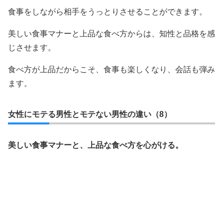
食事をしながら相手をうっとりさせることができます。
美しい食事マナーと上品な食べ方からは、知性と品格を感
じさせます。
食べ方が上品だからこそ、食事も楽しくなり、会話も弾み
ます。
女性にモテる男性とモテない男性の違い（8）
美しい食事マナーと、上品な食べ方を心がける。