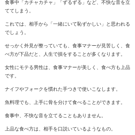
食事中「カチャカチャ」「ずるずる」など、不快な音を立
ててしまう。
これでは、相手から「一緒にいて恥ずかしい」と思われる
でしょう。
せっかく外見が整っていても、食事マナーが見苦しく、食
べ方が下品だと、人生で損をすることが多くなります。
女性にモテる男性は、食事マナーが美しく、食べ方も上品
です。
ナイフやフォークを慣れた手つきで使いこなします。
魚料理でも、上手に骨を分けて食べることができます。
食事中、不快な音を立てることもありません。
上品な食べ方は、相手を口説いているようなもの。