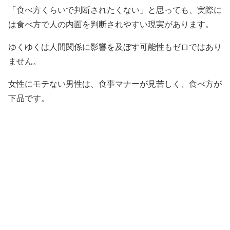
「食べ方くらいで判断されたくない」と思っても、実際に
は食べ方で人の内面を判断されやすい現実があります。
ゆくゆくは人間関係に影響を及ぼす可能性もゼロではあり
ません。
女性にモテない男性は、食事マナーが見苦しく、食べ方が
下品です。