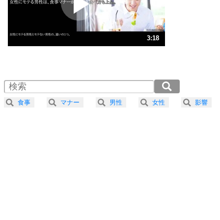
ポジティブ思考になる30の方法
ストレス対策
3
人生、なんとかなるもの。
3:18
気楽に生きる30の方法
1.0倍速 （774KB 3分17秒）
1.5倍速 （516KB 2分12秒）
自分磨き
4
器の大きい人は、怒りを優しさで表現する。
2.0倍速 （387KB 1分39秒）
器の大きい人になる30の方法
2.5倍速 （310KB 1分19秒）
食事
マナー
男性
女性
影響
3.0倍速 （259KB 1分6秒）
プラス思考
5
ネガティブな人は、複雑に考える。
3.5倍速 （222KB 56秒）
ポジティブな人は、シンプルに考える。
4.0倍速 （194KB 49秒）
ポジティブ思考になる30の方法
ストレス対策
6
価値観を捨てると、いらいらも消える。
いらいらしない人になる30の方法
プラス思考
7
気持ちはなくていいから、とにかく癖にしてしま
う。
ポジティブ思考になる30の方法