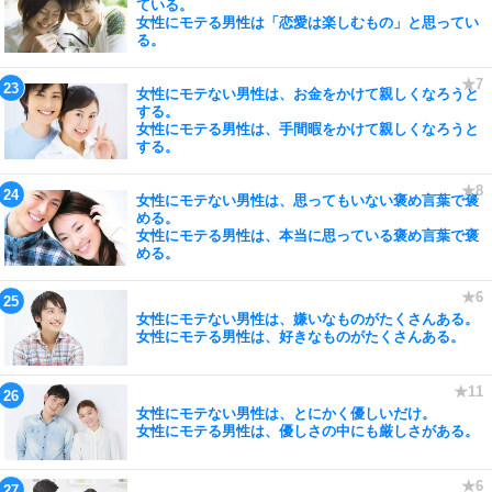
ている。
女性にモテる男性は「恋愛は楽しむもの」と思ってい
る。
女性にモテない男性は、お金をかけて親しくなろうと
する。
女性にモテる男性は、手間暇をかけて親しくなろうと
する。
女性にモテない男性は、思ってもいない褒め言葉で褒
める。
女性にモテる男性は、本当に思っている褒め言葉で褒
める。
女性にモテない男性は、嫌いなものがたくさんある。
女性にモテる男性は、好きなものがたくさんある。
女性にモテない男性は、とにかく優しいだけ。
女性にモテる男性は、優しさの中にも厳しさがある。