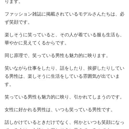
ります。
ファッション雑誌に掲載されているモデルさんたちは、必
ず笑顔です。
楽しそうに笑っていると、その人が着ている服も生活も、
華やかに見えてくるからです。
同じ原理で、笑っている男性も魅力的に映ります。
笑いながら仕事をしたり、話をしたり、挨拶したりしてい
る男性は、楽しそうに生活をしている雰囲気が出ていま
す。
笑っている男性も魅力的に映り、引かれてしまうのです。
女性に好かれる男性は、いつも笑っている男性です。
話しかけているときだけでなく、何かといつも笑顔になっ