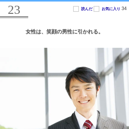
23
女性は、
笑顔の男性に引かれる。