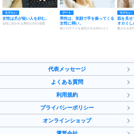
モテたい
デート
モテたい
女性は爪が短い人を好む。
男性は、笑顔で手を振ってくる
肌を見せ
女性に弱い。
オカミし
女性に好かれる男性の30の習慣
彼とのデートを成功させる30のコツ
愛される女
代表メッセージ
よくある質問
利用規約
プライバシーポリシー
オンラインショップ
運営会社