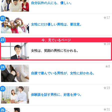
自分以外の人にも、優しい。
女性にだけ優しい男性は、要注意。
女性は、笑顔の男性に引かれる。
自腹で遊んでいる男性が、女性に好かれる。
体験談を話す男性に、好意を持つ。