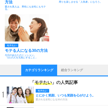
方法
周りを楽しませる「人気者」になろう。
愛され美人は、男性にも女性にもモテ
る。
モテたい
モテる人になる30の方法
今日のあなたのミッション。
「3人の人を元気にすること」
カテゴリランキング
総合ランキング
「
モテたい
」の人気記事
モテたい
1
とにかく笑顔、いつも笑顔を心がけよう。
愛される女性になる30の方法