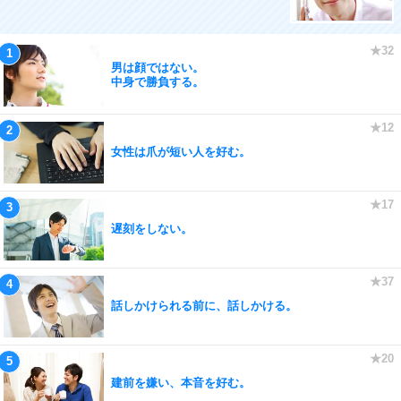
男は顔ではない。
中身で勝負する。
女性は爪が短い人を好む。
遅刻をしない。
話しかけられる前に、話しかける。
建前を嫌い、本音を好む。