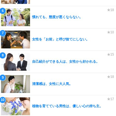
慣れても、態度が悪くならない。
女性を「お前」と呼び捨てにしない。
自己紹介ができる人は、女性から好かれる。
清潔感は、女性に大人気。
植物を育てている男性は、優しい心の持ち主。