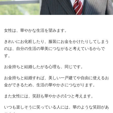
女性は、華やかな生活を望みます。
きれいにお化粧したり、服装にお金をかけたりしてしまう
のは、自分の生活の華美につながると考えているからで
す。
お金持ちと結婚したがる心理も、同じです。
お金持ちと結婚すれば、美しい一戸建てや自由に使えるお
金ができるため、生活の華やかさにつながります。
また女性には、笑顔も華やかさの1つと考えます。
いつも楽しそうに笑っている人には、華のような笑顔があ