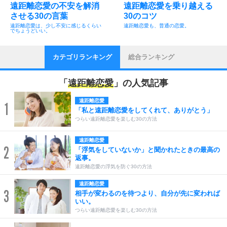
遠距離恋愛の不安を解消
遠距離恋愛を乗り越える
させる30の言葉
30のコツ
遠距離恋愛は、少し不安に感じるくらい
遠距離恋愛も、普通の恋愛。
でちょうどいい。
カテゴリランキング
総合ランキング
「
遠距離恋愛
」の人気記事
遠距離恋愛
1
「私と遠距離恋愛をしてくれて、ありがとう」
つらい遠距離恋愛を楽しむ30の方法
遠距離恋愛
2
「浮気をしていないか」と聞かれたときの最高の
返事。
遠距離恋愛の浮気を防ぐ30の方法
遠距離恋愛
3
相手が変わるのを待つより、自分が先に変われば
いい。
つらい遠距離恋愛を楽しむ30の方法