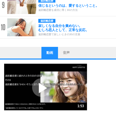
遠距離恋愛
9
信じるというのは、愛するということ。
遠距離恋愛を成功に導く30の方法
遠距離恋愛
10
寂しくなる自分を責めない。
むしろ恋人として、正常な反応。
遠距離恋愛で寂しいときの30の言葉
動画
音声
ストレス対策
1
他人と比べない。
いっそのこと、他人を見ない。
いらいらしない人になる30の方法
プラス思考
2
ポジティブになれない原因は、行動しないから。
ポジティブ思考になる30の方法
ストレス対策
3
人生、なんとかなるもの。
1:53
気楽に生きる30の方法