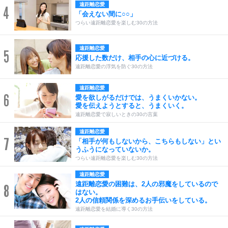
遠距離恋愛
4
「会えない間に○○」
つらい遠距離恋愛を楽しむ30の方法
遠距離恋愛
5
応援した数だけ、相手の心に近づける。
遠距離恋愛の浮気を防ぐ30の方法
遠距離恋愛
6
愛を欲しがるだけでは、うまくいかない。
愛を伝えようとすると、うまくいく。
遠距離恋愛で寂しいときの30の言葉
遠距離恋愛
7
「相手が何もしないから、こちらもしない」とい
うふうになっていないか。
つらい遠距離恋愛を楽しむ30の方法
遠距離恋愛
遠距離恋愛の困難は、2人の邪魔をしているので
8
はない。
2人の信頼関係を深めるお手伝いをしている。
遠距離恋愛を結婚に導く30の方法