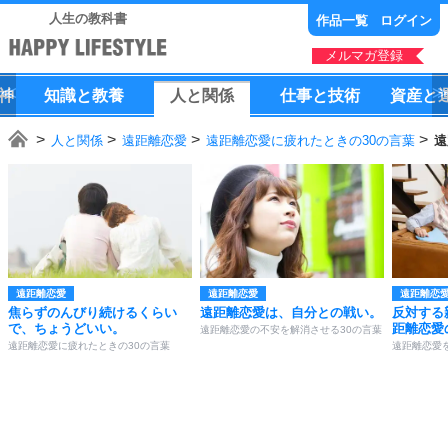
人生の教科書
作品一覧
ログイン
メルマガ登録
神
知識
と
教養
人
と
関係
仕事
と
技術
資産
と
人と関係
遠距離恋愛
遠距離恋愛に疲れたときの30の言葉
遠
遠距離恋愛
遠距離恋愛
遠距離恋
焦らずのんびり続けるくらい
遠距離恋愛は、自分との戦い。
反対する
で、ちょうどいい。
距離恋愛
遠距離恋愛の不安を解消させる30の言葉
遠距離恋愛に疲れたときの30の言葉
遠距離恋愛