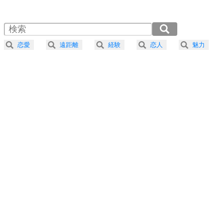
1.0倍速 （443KB 1分53秒）
1.5倍速 （296KB 1分15秒）
自分磨き
4
器の大きい人は、怒りを優しさで表現する。
2.0倍速 （222KB 56秒）
器の大きい人になる30の方法
2.5倍速 （178KB 45秒）
恋愛
遠距離
経験
恋人
魅力
3.0倍速 （148KB 37秒）
プラス思考
5
ネガティブな人は、複雑に考える。
3.5倍速 （127KB 32秒）
ポジティブな人は、シンプルに考える。
4.0倍速 （111KB 28秒）
ポジティブ思考になる30の方法
ストレス対策
6
価値観を捨てると、いらいらも消える。
いらいらしない人になる30の方法
プラス思考
7
気持ちはなくていいから、とにかく癖にしてしま
う。
ポジティブ思考になる30の方法
自分磨き
8
いらない物は、徹底的に捨てる。
気品と美しさを身につける30の方法