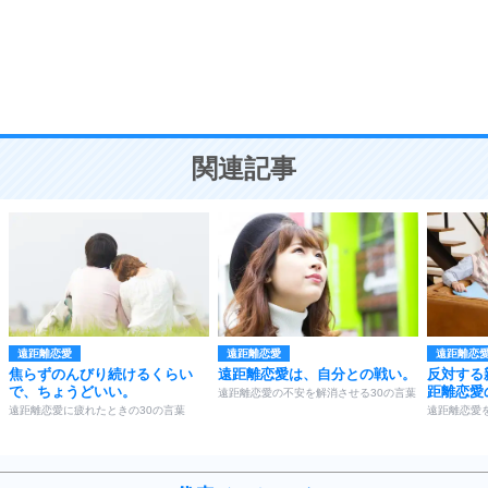
勉強法
9
謙虚な人こそ、本当に強い人。
頭の使い方がうまくなる30の方法
恋愛学
10
人を好きになったら、まず相手を徹底的に信じる
ことが大切。
恋する人が知っておきたい30の大切なこと
関連記事
遠距離恋愛
遠距離恋愛
遠距離恋
焦らずのんびり続けるくらい
遠距離恋愛は、自分との戦い。
反対する
で、ちょうどいい。
距離恋愛
遠距離恋愛の不安を解消させる30の言葉
遠距離恋愛に疲れたときの30の言葉
遠距離恋愛