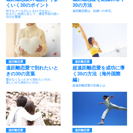
くいく30のポイント
30の方法
何でもメールがいいわけではない。
遠距離恋愛は、結婚への布石。
伝えたい内容に応じて、通信手段の使い
分けが重要。
遠距離恋愛
遠距離恋愛
遠距離恋愛で別れたいと
超遠距離恋愛を成功に導
きの30の言葉
く30の方法（海外国際
編）
愛せなくなったから別れたいのか。
寂しいから別れたいのか。
超遠距離恋愛の定義とは。
遠距離恋愛
遠距離恋愛