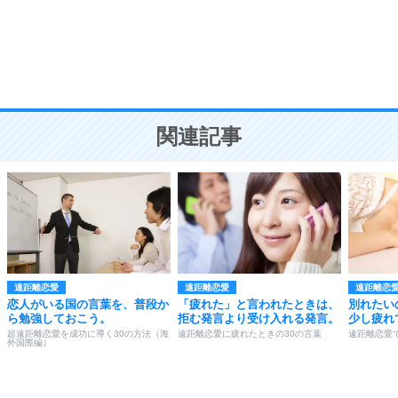
勉強法
9
謙虚な人こそ、本当に強い人。
頭の使い方がうまくなる30の方法
恋愛学
10
人を好きになったら、まず相手を徹底的に信じる
ことが大切。
恋する人が知っておきたい30の大切なこと
関連記事
遠距離恋愛
遠距離恋愛
遠距離恋
恋人がいる国の言葉を、普段か
「疲れた」と言われたときは、
別れたい
ら勉強しておこう。
拒む発言より受け入れる発言。
少し疲れ
超遠距離恋愛を成功に導く30の方法（海
遠距離恋愛に疲れたときの30の言葉
遠距離恋愛
外国際編）