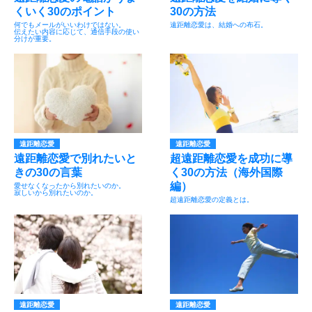
くいく30のポイント
30の方法
何でもメールがいいわけではない。
遠距離恋愛は、結婚への布石。
伝えたい内容に応じて、通信手段の使い
分けが重要。
遠距離恋愛
遠距離恋愛
遠距離恋愛で別れたいと
超遠距離恋愛を成功に導
きの30の言葉
く30の方法（海外国際
編）
愛せなくなったから別れたいのか。
寂しいから別れたいのか。
超遠距離恋愛の定義とは。
遠距離恋愛
遠距離恋愛