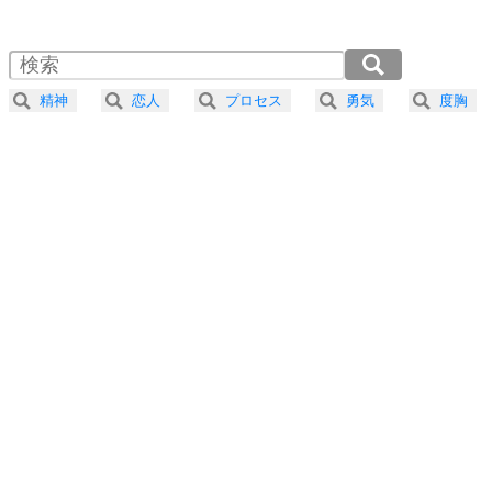
1.0倍速 （436KB 1分51秒）
1.5倍速 （291KB 1分14秒）
自分磨き
4
器の大きい人は、怒りを優しさで表現する。
2.0倍速 （218KB 55秒）
器の大きい人になる30の方法
2.5倍速 （175KB 44秒）
精神
恋人
プロセス
勇気
度胸
3.0倍速 （146KB 37秒）
プラス思考
5
ネガティブな人は、複雑に考える。
3.5倍速 （125KB 31秒）
ポジティブな人は、シンプルに考える。
4.0倍速 （110KB 27秒）
ポジティブ思考になる30の方法
ストレス対策
6
価値観を捨てると、いらいらも消える。
いらいらしない人になる30の方法
プラス思考
7
気持ちはなくていいから、とにかく癖にしてしま
う。
ポジティブ思考になる30の方法
自分磨き
8
いらない物は、徹底的に捨てる。
気品と美しさを身につける30の方法