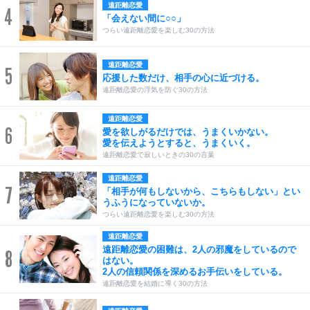
遠距離恋愛
4
「会えない間に○○」
つらい遠距離恋愛を楽しむ30の方法
遠距離恋愛
5
応援した数だけ、相手の心に近づける。
遠距離恋愛の浮気を防ぐ30の方法
遠距離恋愛
6
愛を欲しがるだけでは、うまくいかない。
愛を伝えようとすると、うまくいく。
遠距離恋愛で寂しいときの30の言葉
遠距離恋愛
7
「相手が何もしないから、こちらもしない」とい
うふうになっていないか。
つらい遠距離恋愛を楽しむ30の方法
遠距離恋愛
遠距離恋愛の困難は、2人の邪魔をしているので
8
はない。
2人の信頼関係を深めるお手伝いをしている。
遠距離恋愛を結婚に導く30の方法