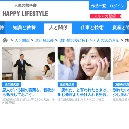
人生の教科書
作品一覧
ログイン
メルマガ登録
神
知識
と
教養
人
と
関係
仕事
と
技術
資産
と
人と関係
遠距離恋愛
遠距離恋愛に疲れたときの30の言葉
精
遠距離恋愛
遠距離恋愛
遠距離恋
恋人がいる国の言葉を、普段か
「疲れた」と言われたときは、
別れたい
ら勉強しておこう。
拒む発言より受け入れる発言。
少し疲れ
超遠距離恋愛を成功に導く30の方法（海
遠距離恋愛に疲れたときの30の言葉
遠距離恋愛
外国際編）