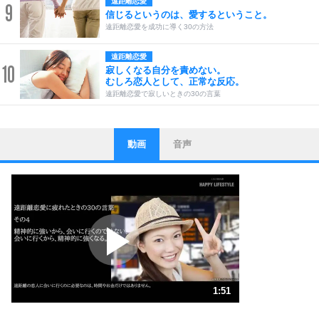
遠距離恋愛
9
信じるというのは、愛するということ。
遠距離恋愛を成功に導く30の方法
遠距離恋愛
10
寂しくなる自分を責めない。
むしろ恋人として、正常な反応。
遠距離恋愛で寂しいときの30の言葉
動画
音声
ストレス対策
1
他人と比べない。
いっそのこと、他人を見ない。
いらいらしない人になる30の方法
プラス思考
2
ポジティブになれない原因は、行動しないから。
ポジティブ思考になる30の方法
ストレス対策
3
人生、なんとかなるもの。
1:51
気楽に生きる30の方法