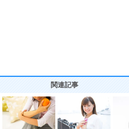
う。
ポジティブ思考になる30の方法
自分磨き
8
いらない物は、徹底的に捨てる。
気品と美しさを身につける30の方法
勉強法
9
謙虚な人こそ、本当に強い人。
頭の使い方がうまくなる30の方法
恋愛学
10
人を好きになったら、まず相手を徹底的に信じる
ことが大切。
恋する人が知っておきたい30の大切なこと
関連記事