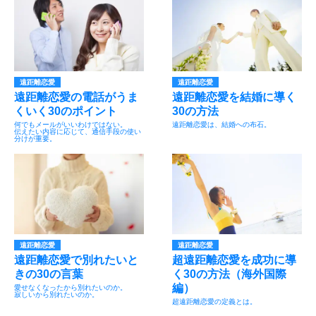
遠距離恋愛
遠距離恋愛
遠距離恋愛の電話がうま
遠距離恋愛を結婚に導く
くいく30のポイント
30の方法
何でもメールがいいわけではない。
遠距離恋愛は、結婚への布石。
伝えたい内容に応じて、通信手段の使い
分けが重要。
遠距離恋愛
遠距離恋愛
遠距離恋愛で別れたいと
超遠距離恋愛を成功に導
きの30の言葉
く30の方法（海外国際
編）
愛せなくなったから別れたいのか。
寂しいから別れたいのか。
超遠距離恋愛の定義とは。