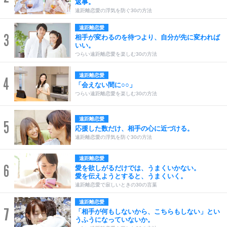
返事。
遠距離恋愛の浮気を防ぐ30の方法
遠距離恋愛
3
相手が変わるのを待つより、自分が先に変われば
いい。
つらい遠距離恋愛を楽しむ30の方法
遠距離恋愛
4
「会えない間に○○」
つらい遠距離恋愛を楽しむ30の方法
遠距離恋愛
5
応援した数だけ、相手の心に近づける。
遠距離恋愛の浮気を防ぐ30の方法
遠距離恋愛
6
愛を欲しがるだけでは、うまくいかない。
愛を伝えようとすると、うまくいく。
遠距離恋愛で寂しいときの30の言葉
遠距離恋愛
7
「相手が何もしないから、こちらもしない」とい
うふうになっていないか。