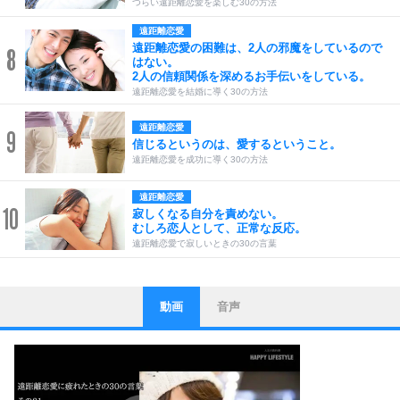
つらい遠距離恋愛を楽しむ30の方法
遠距離恋愛
遠距離恋愛の困難は、2人の邪魔をしているので
8
はない。
2人の信頼関係を深めるお手伝いをしている。
遠距離恋愛を結婚に導く30の方法
遠距離恋愛
9
信じるというのは、愛するということ。
遠距離恋愛を成功に導く30の方法
遠距離恋愛
10
寂しくなる自分を責めない。
むしろ恋人として、正常な反応。
遠距離恋愛で寂しいときの30の言葉
動画
音声
ストレス対策
1
他人と比べない。
いっそのこと、他人を見ない。
いらいらしない人になる30の方法
プラス思考