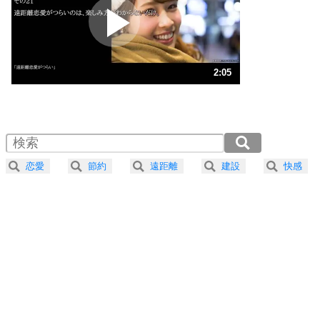
2
ポジティブになれない原因は、行動しないから。
ポジティブ思考になる30の方法
ストレス対策
3
人生、なんとかなるもの。
2:05
気楽に生きる30の方法
1.0倍速 （491KB 2分5秒）
1.5倍速 （328KB 1分23秒）
自分磨き
4
器の大きい人は、怒りを優しさで表現する。
2.0倍速 （246KB 1分2秒）
器の大きい人になる30の方法
2.5倍速 （197KB 50秒）
恋愛
節約
遠距離
建設
快感
3.0倍速 （164KB 41秒）
プラス思考
5
ネガティブな人は、複雑に考える。
3.5倍速 （141KB 35秒）
ポジティブな人は、シンプルに考える。
4.0倍速 （123KB 31秒）
ポジティブ思考になる30の方法
ストレス対策
6
価値観を捨てると、いらいらも消える。
いらいらしない人になる30の方法
プラス思考
7
気持ちはなくていいから、とにかく癖にしてしま