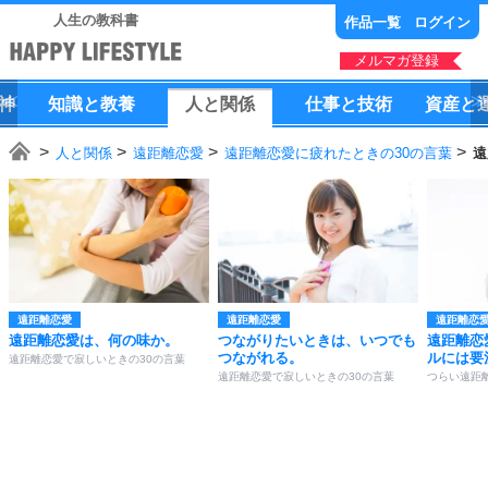
人生の教科書
作品一覧
ログイン
メルマガ登録
神
知識
と
教養
人
と
関係
仕事
と
技術
資産
と
人と関係
遠距離恋愛
遠距離恋愛に疲れたときの30の言葉
遠
遠距離恋愛
遠距離恋愛
遠距離恋
遠距離恋愛は、何の味か。
つながりたいときは、いつでも
遠距離恋
つながれる。
ルには要
遠距離恋愛で寂しいときの30の言葉
遠距離恋愛で寂しいときの30の言葉
つらい遠距