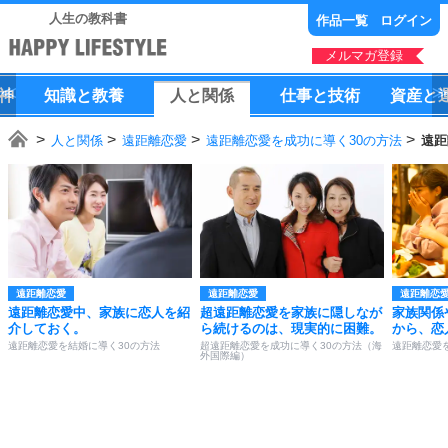
人生の教科書
作品一覧
ログイン
メルマガ登録
神
知識
と
教養
人
と
関係
仕事
と
技術
資産
と
人と関係
遠距離恋愛
遠距離恋愛を成功に導く30の方法
遠距
遠距離恋愛
遠距離恋愛
遠距離恋
遠距離恋愛中、家族に恋人を紹
超遠距離恋愛を家族に隠しなが
家族関係
介しておく。
ら続けるのは、現実的に困難。
から、恋
遠距離恋愛を結婚に導く30の方法
超遠距離恋愛を成功に導く30の方法（海
遠距離恋愛
外国際編）