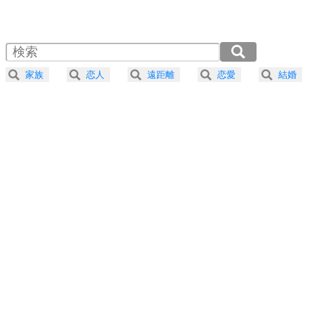
1.0倍速 （487KB 2分4秒）
1.5倍速 （325KB 1分22秒）
自分磨き
4
器の大きい人は、怒りを優しさで表現する。
2.0倍速 （244KB 1分2秒）
器の大きい人になる30の方法
2.5倍速 （195KB 49秒）
家族
恋人
遠距離
恋愛
結婚
3.0倍速 （163KB 41秒）
プラス思考
5
ネガティブな人は、複雑に考える。
3.5倍速 （140KB 35秒）
ポジティブな人は、シンプルに考える。
4.0倍速 （122KB 31秒）
ポジティブ思考になる30の方法
ストレス対策
6
価値観を捨てると、いらいらも消える。
いらいらしない人になる30の方法
プラス思考
7
気持ちはなくていいから、とにかく癖にしてしま
う。
ポジティブ思考になる30の方法
自分磨き
8
いらない物は、徹底的に捨てる。
気品と美しさを身につける30の方法