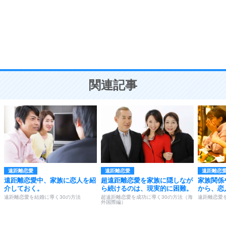
勉強法
9
謙虚な人こそ、本当に強い人。
頭の使い方がうまくなる30の方法
恋愛学
10
人を好きになったら、まず相手を徹底的に信じる
ことが大切。
恋する人が知っておきたい30の大切なこと
関連記事
遠距離恋愛
遠距離恋愛
遠距離恋
遠距離恋愛中、家族に恋人を紹
超遠距離恋愛を家族に隠しなが
家族関係
介しておく。
ら続けるのは、現実的に困難。
から、恋
遠距離恋愛を結婚に導く30の方法
超遠距離恋愛を成功に導く30の方法（海
遠距離恋愛
外国際編）