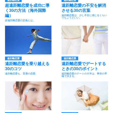
遠距離恋愛
遠距離恋愛
超遠距離恋愛を成功に導
遠距離恋愛の不安を解消
く30の方法（海外国際
させる30の言葉
編）
遠距離恋愛は、少し不安に感じるくらい
でちょうどいい。
超遠距離恋愛の定義とは。
遠距離恋愛
遠距離恋愛
遠距離恋愛を乗り越える
遠距離恋愛でデートする
30のコツ
ときの30のポイント
遠距離恋愛も、普通の恋愛。
遠距離恋愛のデートの大半は、事前の準
備で決まる。