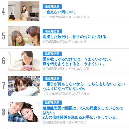
遠距離恋愛
4
「会えない間に○○」
つらい遠距離恋愛を楽しむ30の方法
遠距離恋愛
5
応援した数だけ、相手の心に近づける。
遠距離恋愛の浮気を防ぐ30の方法
遠距離恋愛
6
愛を欲しがるだけでは、うまくいかない。
愛を伝えようとすると、うまくいく。
遠距離恋愛で寂しいときの30の言葉
遠距離恋愛
7
「相手が何もしないから、こちらもしない」とい
うふうになっていないか。
つらい遠距離恋愛を楽しむ30の方法
遠距離恋愛
遠距離恋愛の困難は、2人の邪魔をしているので
8
はない。
2人の信頼関係を深めるお手伝いをしている。
遠距離恋愛を結婚に導く30の方法