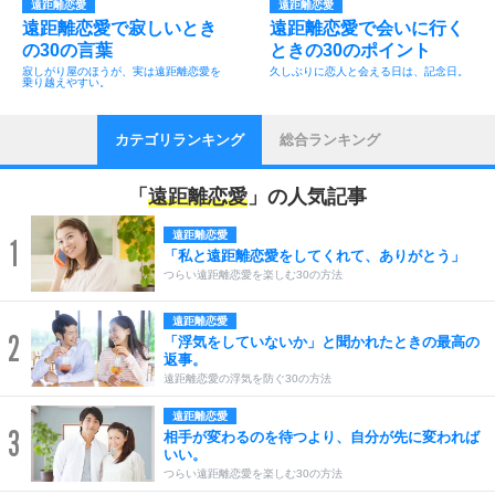
遠距離恋愛
遠距離恋愛
遠距離恋愛で寂しいとき
遠距離恋愛で会いに行く
の30の言葉
ときの30のポイント
寂しがり屋のほうが、実は遠距離恋愛を
久しぶりに恋人と会える日は、記念日。
乗り越えやすい。
カテゴリランキング
総合ランキング
「
遠距離恋愛
」の人気記事
遠距離恋愛
1
「私と遠距離恋愛をしてくれて、ありがとう」
つらい遠距離恋愛を楽しむ30の方法
遠距離恋愛
2
「浮気をしていないか」と聞かれたときの最高の
返事。
遠距離恋愛の浮気を防ぐ30の方法
遠距離恋愛
3
相手が変わるのを待つより、自分が先に変われば
いい。
つらい遠距離恋愛を楽しむ30の方法