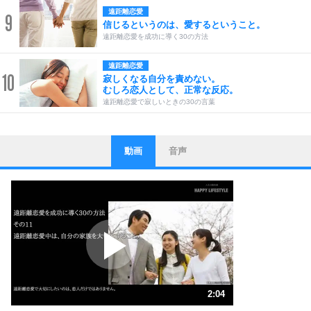
遠距離恋愛
9
信じるというのは、愛するということ。
遠距離恋愛を成功に導く30の方法
遠距離恋愛
10
寂しくなる自分を責めない。
むしろ恋人として、正常な反応。
遠距離恋愛で寂しいときの30の言葉
動画
音声
ストレス対策
1
他人と比べない。
いっそのこと、他人を見ない。
いらいらしない人になる30の方法
プラス思考
2
ポジティブになれない原因は、行動しないから。
ポジティブ思考になる30の方法
ストレス対策
3
人生、なんとかなるもの。
2:04
気楽に生きる30の方法