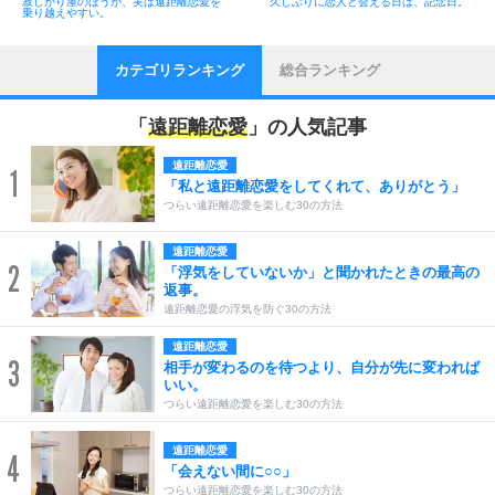
寂しがり屋のほうが、実は遠距離恋愛を
久しぶりに恋人と会える日は、記念日。
乗り越えやすい。
カテゴリランキング
総合ランキング
「
遠距離恋愛
」の人気記事
遠距離恋愛
1
「私と遠距離恋愛をしてくれて、ありがとう」
つらい遠距離恋愛を楽しむ30の方法
遠距離恋愛
2
「浮気をしていないか」と聞かれたときの最高の
返事。
遠距離恋愛の浮気を防ぐ30の方法
遠距離恋愛
3
相手が変わるのを待つより、自分が先に変われば
いい。
つらい遠距離恋愛を楽しむ30の方法
遠距離恋愛
4
「会えない間に○○」
つらい遠距離恋愛を楽しむ30の方法