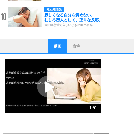
遠距離恋愛
10
寂しくなる自分を責めない。
むしろ恋人として、正常な反応。
遠距離恋愛で寂しいときの30の言葉
動画
音声
ストレス対策
1
他人と比べない。
いっそのこと、他人を見ない。
いらいらしない人になる30の方法
プラス思考
2
ポジティブになれない原因は、行動しないから。
ポジティブ思考になる30の方法
ストレス対策
3
人生、なんとかなるもの。
1:51
気楽に生きる30の方法
1.0倍速 （437KB 1分51秒）
1.5倍速 （292KB 1分14秒）
自分磨き
4
器の大きい人は、怒りを優しさで表現する。