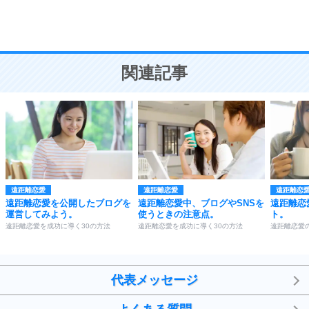
恋愛学
10
人を好きになったら、まず相手を徹底的に信じる
ことが大切。
恋する人が知っておきたい30の大切なこと
関連記事
遠距離恋愛
遠距離恋愛
遠距離恋
遠距離恋愛を公開したブログを
遠距離恋愛中、ブログやSNSを
遠距離恋
運営してみよう。
使うときの注意点。
ト。
遠距離恋愛を成功に導く30の方法
遠距離恋愛を成功に導く30の方法
遠距離恋愛の
代表メッセージ