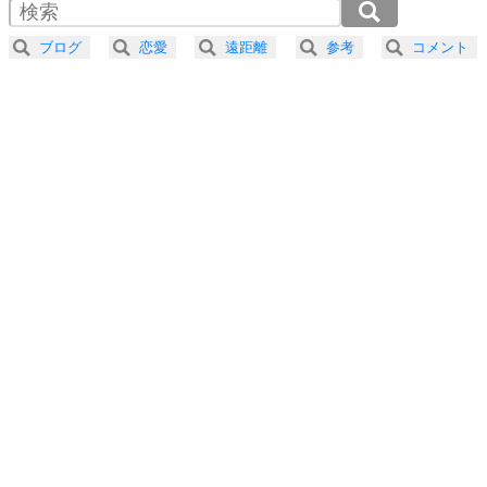
2.0倍速 （219KB 55秒）
器の大きい人になる30の方法
2.5倍速 （175KB 44秒）
ブログ
恋愛
遠距離
参考
コメント
3.0倍速 （146KB 37秒）
プラス思考
5
ネガティブな人は、複雑に考える。
3.5倍速 （126KB 31秒）
ポジティブな人は、シンプルに考える。
4.0倍速 （110KB 27秒）
ポジティブ思考になる30の方法
ストレス対策
6
価値観を捨てると、いらいらも消える。
いらいらしない人になる30の方法
プラス思考
7
気持ちはなくていいから、とにかく癖にしてしま
う。
ポジティブ思考になる30の方法
自分磨き
8
いらない物は、徹底的に捨てる。
気品と美しさを身につける30の方法
勉強法
9
謙虚な人こそ、本当に強い人。
頭の使い方がうまくなる30の方法