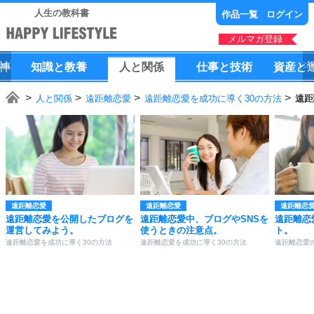
人生の教科書
作品一覧
ログイン
メルマガ登録
神
知識
と
教養
人
と
関係
仕事
と
技術
資産
と
人と関係
遠距離恋愛
遠距離恋愛を成功に導く30の方法
遠距
遠距離恋愛
遠距離恋愛
遠距離恋
遠距離恋愛を公開したブログを
遠距離恋愛中、ブログやSNSを
遠距離恋
運営してみよう。
使うときの注意点。
ト。
遠距離恋愛を成功に導く30の方法
遠距離恋愛を成功に導く30の方法
遠距離恋愛の