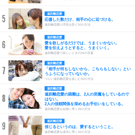
遠距離恋愛
5
応援した数だけ、相手の心に近づける。
遠距離恋愛の浮気を防ぐ30の方法
遠距離恋愛
6
愛を欲しがるだけでは、うまくいかない。
愛を伝えようとすると、うまくいく。
遠距離恋愛で寂しいときの30の言葉
遠距離恋愛
7
「相手が何もしないから、こちらもしない」とい
うふうになっていないか。
つらい遠距離恋愛を楽しむ30の方法
遠距離恋愛
遠距離恋愛の困難は、2人の邪魔をしているので
8
はない。
2人の信頼関係を深めるお手伝いをしている。
遠距離恋愛を結婚に導く30の方法
遠距離恋愛
9
信じるというのは、愛するということ。
遠距離恋愛を成功に導く30の方法