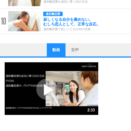
遠距離恋愛を成功に導く30の方法
遠距離恋愛
10
寂しくなる自分を責めない。
むしろ恋人として、正常な反応。
遠距離恋愛で寂しいときの30の言葉
動画
音声
ストレス対策
1
他人と比べない。
いっそのこと、他人を見ない。
いらいらしない人になる30の方法
プラス思考
2
ポジティブになれない原因は、行動しないから。
ポジティブ思考になる30の方法
ストレス対策
3
人生、なんとかなるもの。
2:33
気楽に生きる30の方法
1.0倍速 （598KB 2分33秒）
1.5倍速 （399KB 1分42秒）
自分磨き