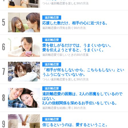
つらい遠距離恋愛を楽しむ30の方法
遠距離恋愛
5
応援した数だけ、相手の心に近づける。
遠距離恋愛の浮気を防ぐ30の方法
遠距離恋愛
6
愛を欲しがるだけでは、うまくいかない。
愛を伝えようとすると、うまくいく。
遠距離恋愛で寂しいときの30の言葉
遠距離恋愛
7
「相手が何もしないから、こちらもしない」とい
うふうになっていないか。
つらい遠距離恋愛を楽しむ30の方法
遠距離恋愛
遠距離恋愛の困難は、2人の邪魔をしているので
8
はない。
2人の信頼関係を深めるお手伝いをしている。
遠距離恋愛を結婚に導く30の方法
遠距離恋愛
9
信じるというのは、愛するということ。