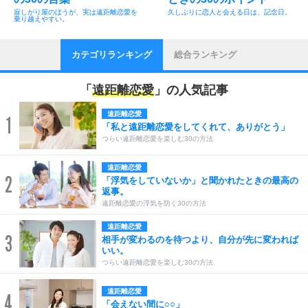
寂しがり屋のほうが、実は遠距離恋愛を
久しぶりに恋人と会える日は、記念日。
乗り越えやすい。
カテゴリランキング
総合ランキング
「
遠距離恋愛
」の人気記事
遠距離恋愛
1
「私と遠距離恋愛をしてくれて、ありがとう」
つらい遠距離恋愛を楽しむ30の方法
遠距離恋愛
2
「浮気をしていないか」と聞かれたときの最高の
返事。
遠距離恋愛の浮気を防ぐ30の方法
遠距離恋愛
3
相手が変わるのを待つより、自分が先に変われば
いい。
つらい遠距離恋愛を楽しむ30の方法
遠距離恋愛
4
「会えない間に○○」