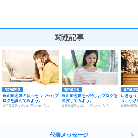
頭の使い方がうまくなる30の方法
恋愛学
10
人を好きになったら、まず相手を徹底的に信じる
ことが大切。
恋する人が知っておきたい30の大切なこと
関連記事
遠距離恋愛
遠距離恋愛
遠距離恋
遠距離恋愛の日々をつづったブ
遠距離恋愛を公開したブログを
いきなり
ログを読んでみよう。
運営してみよう。
り、小さ
遠距離恋愛を成功に導く30の方法
遠距離恋愛を成功に導く30の方法
遠距離恋愛
代表メッセージ