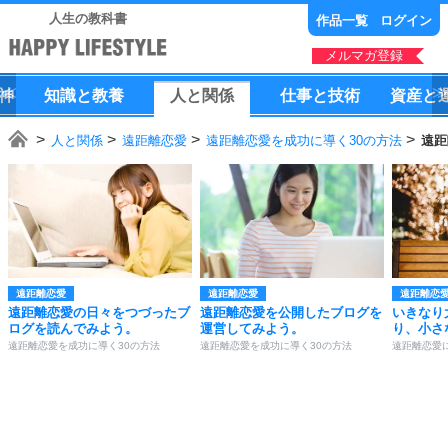
人生の教科書
作品一覧
ログイン
メルマガ登録
神
知識
と
教養
人
と
関係
仕事
と
技術
資産
と
人と関係
遠距離恋愛
遠距離恋愛を成功に導く30の方法
遠距
遠距離恋愛
遠距離恋愛
遠距離恋
遠距離恋愛の日々をつづったブ
遠距離恋愛を公開したブログを
いきなり
ログを読んでみよう。
運営してみよう。
り、小さ
遠距離恋愛を成功に導く30の方法
遠距離恋愛を成功に導く30の方法
遠距離恋愛