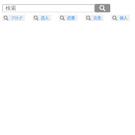
4
器の大きい人は、怒りを優しさで表現する。
2.0倍速 （300KB 1分16秒）
器の大きい人になる30の方法
2.5倍速 （240KB 1分1秒）
ブログ
恋人
恋愛
注意
個人
3.0倍速 （200KB 51秒）
プラス思考
5
ネガティブな人は、複雑に考える。
3.5倍速 （172KB 43秒）
ポジティブな人は、シンプルに考える。
4.0倍速 （150KB 38秒）
ポジティブ思考になる30の方法
ストレス対策
6
価値観を捨てると、いらいらも消える。
いらいらしない人になる30の方法
プラス思考
7
気持ちはなくていいから、とにかく癖にしてしま
う。
ポジティブ思考になる30の方法
自分磨き
8
いらない物は、徹底的に捨てる。
気品と美しさを身につける30の方法
勉強法
9
謙虚な人こそ、本当に強い人。