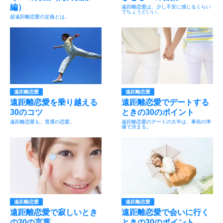
編）
遠距離恋愛は、少し不安に感じるくらい
でちょうどいい。
超遠距離恋愛の定義とは。
遠距離恋愛
遠距離恋愛
遠距離恋愛を乗り越える
遠距離恋愛でデートする
30のコツ
ときの30のポイント
遠距離恋愛も、普通の恋愛。
遠距離恋愛のデートの大半は、事前の準
備で決まる。
遠距離恋愛
遠距離恋愛
遠距離恋愛で寂しいとき
遠距離恋愛で会いに行く
の30の言葉
ときの30のポイント